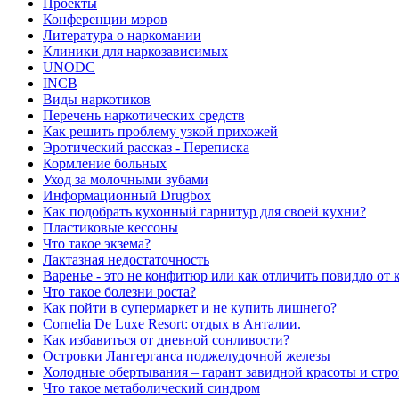
Проекты
Конференции мэров
Литература о наркомании
Клиники для наркозависимых
UNODC
INCB
Виды наркотиков
Перечень наркотических средств
Как решить проблему узкой прихожей
Эротический рассказ - Переписка
Кормление больных
Уход за молочными зубами
Информационный Drugbox
Как подобрать кухонный гарнитур для своей кухни?
Пластиковые кессоны
Что такое экзема?
Лактазная недостаточность
Варенье - это не конфитюр или как отличить повидло от
Что такое болезни роста?
Как пойти в супермаркет и не купить лишнего?
Сornelia De Luxe Resort: отдых в Анталии.
Как избавиться от дневной сонливости?
Островки Лангерганса поджелудочной железы
Холодные обертывания – гарант завидной красоты и стр
Что такое метаболический синдром