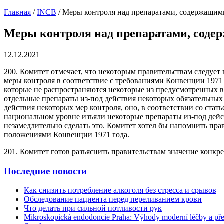
Главная
/
INCB
/
Меры контроля над препаратами, содержащим
Меры контроля над препаратами, соде
12.12.2021
200. Комитет отмечает, что некоторым правительствам следуе
меры контроля в соответствие с требованиями Конвенции 1971 
которые не распространяются некоторые из предусмотренных в
отдельные препараты из-под действия некоторых обязательных
действия некоторых мер контроля, оно, в соответствии со стат
национальном уровне изъяли некоторые препараты из-под дейст
незамедлительно сделать это. Комитет хотел бы напомнить пра
положениями Конвенции 1971 года.
201. Комитет готов разъяснить правительствам значение конкр
Последние новости
Как снизить потребление алкоголя без стресса и срывов
Обследование пациента перед переливанием крови
Что делать при сильной потливости рук
Mikroskopická endodoncie Praha: Výhody moderní léčby a př