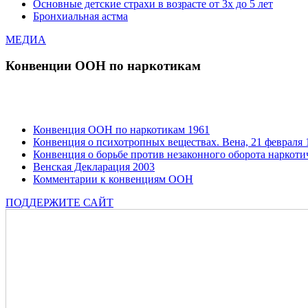
Основные детские страхи в возрасте от 3х до 5 лет
Бронхиальная астма
МЕДИА
Конвенции ООН по наркотикам
Конвенция ООН по наркотикам 1961
Конвенция о психотропных веществах. Вена, 21 февраля 1
Конвенция о борьбе против незаконного оборота наркотич
Венская Декларация 2003
Комментарии к конвенциям ООН
ПОДДЕРЖИТЕ САЙТ