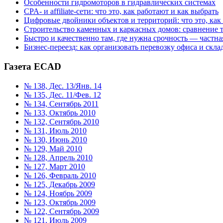
Особенности гидромоторов в гидравлических системах
CPA- и affiliate-сети: что это, как работают и как выбрать
Цифровые двойники объектов и территорий: что это, как
Строительство каменных и каркасных домов: сравнение 
Быстро и качественно там, где нужна срочность — частна
Бизнес-переезд: как организовать перевозку офиса и склад
Газета ECAD
№ 138, Дес. 13/Янв. 14
№ 135, Дес. 11/Фев. 12
№ 134, Сентябрь 2011
№ 133, Октябрь 2010
№ 132, Сентябрь 2010
№ 131, Июль 2010
№ 130, Июнь 2010
№ 129, Май 2010
№ 128, Апрель 2010
№ 127, Март 2010
№ 126, Февраль 2010
№ 125, Декабрь 2009
№ 124, Ноябрь 2009
№ 123, Октябрь 2009
№ 122, Сентябрь 2009
№ 121, Июль 2009