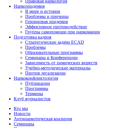
Правовая наркология
Наркоэпидемия
В мире и истории
Проблемы и причины
Героиновая эпидемия
Эффективное противодействие
Группы самопомощи при наркомании
Подготовка кадров
Стратегические задачи ECAD
Проблемы
Образовательные программы
Семинары и Конференции
Зависимость от химических веществ
Учебно-методические материалы
Против легализации
Наркоконфликтология
Публикации
Программы
Термины
Клуб журналистов
Кто мы
Новости
Антинаркотическая коалиция
Семинары