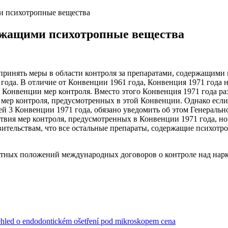
и психотропные вещества
ржащими психотропные вещества
т принять меры в области контроля за препаратами, содержащими
года. В отличие от Конвенции 1961 года, Конвенция 1971 года н
 Конвенции мер контроля. Вместо этого Конвенция 1971 года р
 мер контроля, предусмотренных в этой Конвенции. Однако если
ьей 3 Конвенции 1971 года, обязано уведомить об этом Генеральн
вия мер контроля, предусмотренных в Конвенции 1971 года, но 
вительствам, что все остальные препараты, содержащие психотр
етных положений международных договоров о контроле над нарко
ehled o endodontickém ošetření pod mikroskopem cena