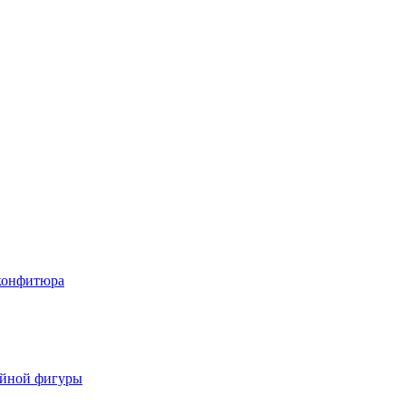
 конфитюра
ойной фигуры