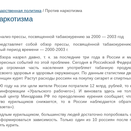
дарственная политика
/
Против наркотизма
аркотизма
нализ прессы, посвященной табакокурению за 2000 — 2003 год
редставляет собой обзор прессы, посвящённой табакокурени
ый период времени — 2000-2003 г.
бзора назрел давно, т. к. за последние три года в России и 
ересных событий по этой проблеме. Сегодня в Российской Федер
гда огромная часть населения употребляет табачную продук
 своего здоровья и здоровья окружающих. По данным статистики дв
енщин курят. Растут расходы россиян на покупку сигарет и спиртны
00 году на эти цели жители России потратили 12 млрд. рублей, то 
информации «Уральского рабочего»). И виновата здесь не то
ый центр Минздрава РФ по преодолению курения сообщает, чт
тво курильщиков снижается, то в России наблюдается обрат
азета»).
аядлым курильщиком, большинству людей достаточно попробовать о
 формироваться зависимость. Только один из 10 россиян после 
ть курить.