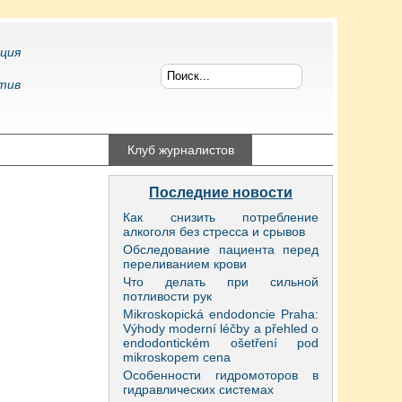
ция
тив
конфликтология
Клуб журналистов
Последние новости
Как снизить потребление
алкоголя без стресса и срывов
Обследование пациента перед
переливанием крови
Что делать при сильной
потливости рук
Mikroskopická endodoncie Praha:
Výhody moderní léčby a přehled o
endodontickém ošetření pod
mikroskopem cena
Особенности гидромоторов в
гидравлических системах