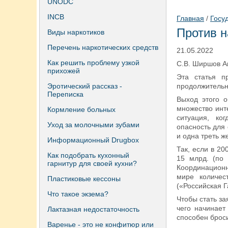
UNODC
INCB
Главная
/
Госу
Против н
Виды наркотиков
Перечень наркотических средств
21.05.2022
Как решить проблему узкой
С.В. Ширшов А
прихожей
Эта статья п
Эротический рассказ -
продолжительн
Переписка
Выход этого о
множество инт
Кормление больных
ситуация, ко
Уход за молочными зубами
опасность для
и одна треть ж
Информационный Drugbox
Так, если в 20
Как подобрать кухонный
15 млрд. (по 
гарнитур для своей кухни?
Координационн
мире количес
Пластиковые кессоны
(«Российская Г
Что такое экзема?
Чтобы стать з
чего начинает
Лактазная недостаточность
способен броси
Варенье - это не конфитюр или