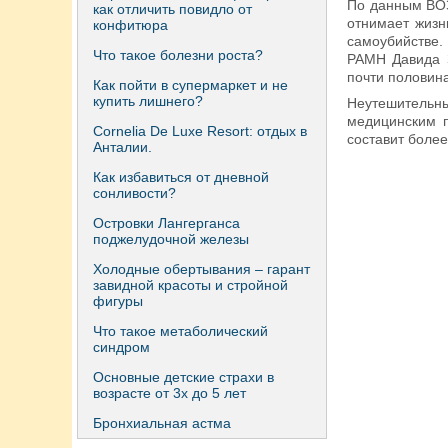
По данным ВОЗ
как отличить повидло от
отнимает жизн
конфитюра
самоубийстве
Что такое болезни роста?
РАМН Давида З
почти половина
Как пойти в супермаркет и не
купить лишнего?
Неутешитель
медицинским п
Сornelia De Luxe Resort: отдых в
составит более
Анталии.
Как избавиться от дневной
сонливости?
Островки Лангерганса
поджелудочной железы
Холодные обертывания – гарант
завидной красоты и стройной
фигуры
Что такое метаболический
синдром
Основные детские страхи в
возрасте от 3х до 5 лет
Бронхиальная астма