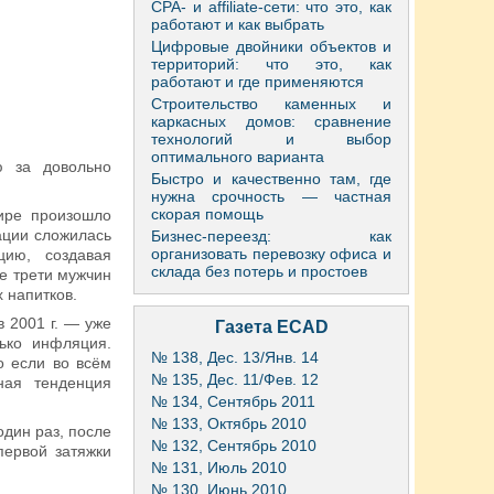
CPA- и affiliate-сети: что это, как
работают и как выбрать
Цифровые двойники объектов и
территорий: что это, как
работают и где применяются
Строительство каменных и
каркасных домов: сравнение
технологий и выбор
оптимального варианта
ю за довольно
Быстро и качественно там, где
нужна срочность — частная
скорая помощь
мире произошло
ации сложилась
Бизнес-переезд: как
организовать перевозку офиса и
цию, создавая
склада без потерь и простоев
е трети мужчин
х напитков.
в 2001 г. — уже
Газета ECAD
лько инфляция.
№ 138, Дес. 13/Янв. 14
о если во всём
№ 135, Дес. 11/Фев. 12
ная тенденция
№ 134, Сентябрь 2011
№ 133, Октябрь 2010
дин раз, после
№ 132, Сентябрь 2010
первой затяжки
№ 131, Июль 2010
№ 130, Июнь 2010