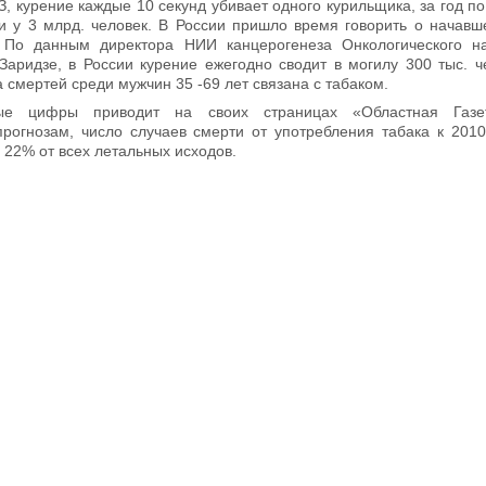
, курение каждые 10 секунд убивает одного курильщика, за год по
и у 3 млрд. человек. В России пришло время говорить о начав
. По данным директора НИИ канцерогенеза Онкологического на
аридзе, в России курение ежегодно сводит в могилу 300 тыс. ч
 смертей среди мужчин 35 -69 лет связана с табаком.
ные цифры приводит на своих страницах «Областная Газет
рогнозам, число случаев смерти от употребления табака к 2010
 22% от всех летальных исходов.