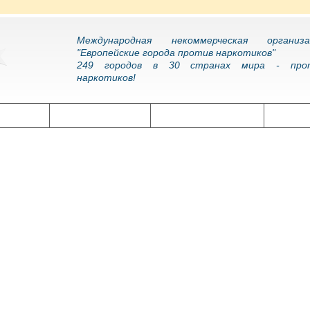
Международная некоммерческая организа
"Европейские города против наркотиков"
249 городов в 30 странах мира - про
наркотиков!
олитика
Наркоэпидемия
Подготовка кадров
Нарко