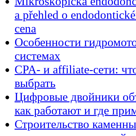
Mikroskopická endodonc
a přehled o endodontick
cena
Особенности гидромото
системах
CPA- и affiliate-сети: ч
выбрать
Цифровые двойники объе
как работают и где при
Строительство каменны