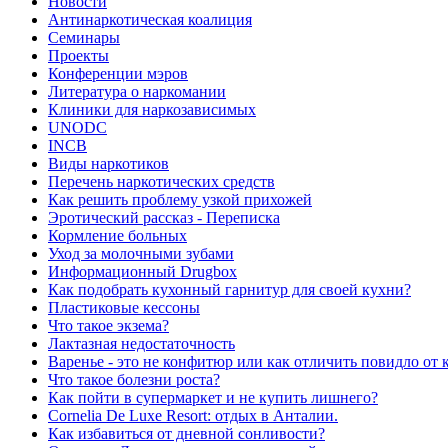
Новости
Антинаркотическая коалиция
Семинары
Проекты
Конференции мэров
Литература о наркомании
Клиники для наркозависимых
UNODC
INCB
Виды наркотиков
Перечень наркотических средств
Как решить проблему узкой прихожей
Эротический рассказ - Переписка
Кормление больных
Уход за молочными зубами
Информационный Drugbox
Как подобрать кухонный гарнитур для своей кухни?
Пластиковые кессоны
Что такое экзема?
Лактазная недостаточность
Варенье - это не конфитюр или как отличить повидло от
Что такое болезни роста?
Как пойти в супермаркет и не купить лишнего?
Сornelia De Luxe Resort: отдых в Анталии.
Как избавиться от дневной сонливости?