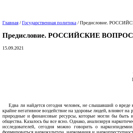
Главная
/
Государственная политика
/
Предисловие. РОССИ
Предисловие. РОССИЙСКИЕ ВОПРО
15.09.2021
Едва ли найдется сегодня человек, не слышавший о вреде н
крайне негативное воздействие на здоровье людей, влияют на 
природные и финансовые ресурсы, которые могли бы быть ис
общества. Казалось бы все ясно. Однако, анализируя наркоти
исследователей, сегодня можно говорить о наркоэпидеми
формироваться наркокультура, наркомания и наркопреступно