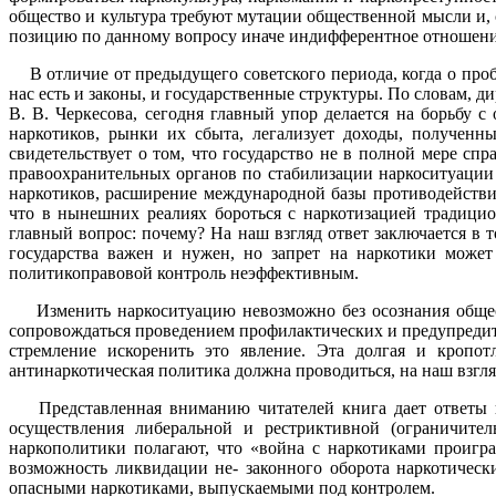
общество и культура требуют мутации общественной мысли и, 
позицию по данному вопросу иначе индифферентное отношение
В отличие от предыдущего советского периода, когда о пробл
нас есть и законы, и государственные структуры. По словам,
В. В. Черкесова, сегодня главный упор делается на борьбу 
наркотиков, рынки их сбыта, легализует доходы, полученны
свидетельствует о том, что государство не в полной мере с
правоохранительных органов по стабилизации наркоситуации 
наркотиков, расширение международной базы противодействи
что в нынешних реалиях бороться с наркотизацией традици
главный вопрос: почему? На наш взгляд ответ заключается в 
государства важен и нужен, но запрет на наркотики может 
политикоправовой контроль неэффективным.
Изменить наркоситуацию невозможно без осознания обществ
сопровождаться проведением профилактических и предупредит
стремление искоренить это явление. Эта долгая и кропот
антинаркотическая политика должна проводиться, на наш взгл
Представленная вниманию читателей книга дает ответы и н
осуществления либеральной и рестриктивной (ограничите
наркополитики полагают, что «война с наркотиками проигр
возможность ликвидации не- законного оборота наркотическ
опасными наркотиками, выпускаемыми под контролем.