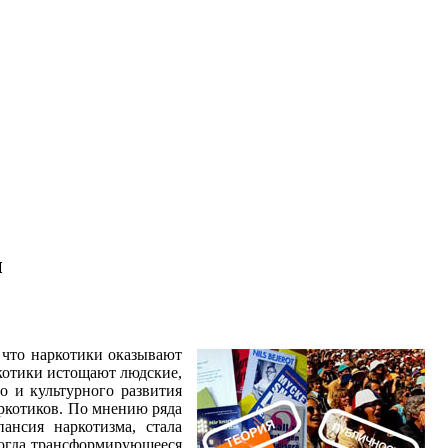
:
ы
 что наркотики оказывают
ркотики истощают людские,
о и культурного развития
аркотиков. По мнению ряда
ансия наркотизма, стала
когда трансформирующееся