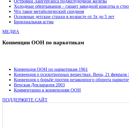
Островки Лангерганса поджелудочной железы
Холодные обертывания – гарант завидной красоты и стр
Что такое метаболический синдром
Основные детские страхи в возрасте от 3х до 5 лет
Бронхиальная астма
МЕДИА
Конвенции ООН по наркотикам
Конвенция ООН по наркотикам 1961
Конвенция о психотропных веществах. Вена, 21 февраля 1
Конвенция о борьбе против незаконного оборота наркотич
Венская Декларация 2003
Комментарии к конвенциям ООН
ПОДДЕРЖИТЕ САЙТ