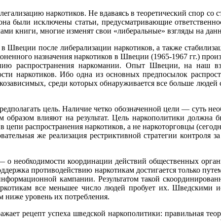
легализацию наркотиков. Не вдаваясь в теоретический спор со
кона были исключены статьи, предусматривающие ответственнос
лами книги, многие изменят свои «либеральные» взгляды на дан
 Швеции после либерализации наркотиков, а также стабилизац
коненного назначения наркотиков в Швеции (1965-1967 гг.) прои
нию распространения наркомании. Опыт Швеции, на наш взг
ости наркотиков. Ибо одна из основных предпосылок распрост
ркозависимых, среди которых обнаруживается все больше людей 
едполагать цель. Наличие четко обозначенной цели — суть необ
м образом влияют на результат. Цель наркополитики должна б
 в цепи распространения наркотиков, а не наркоторговцы (сегод
овательная же реализация рестриктивной стратегии контроля з
 о необходимости координации действий общественных организ
оддержка противодействию наркотикам достигается только путем
нформационной кампании. Результатом такой скоординированн
аркотикам все меньшее число людей пробует их. Шведскими ис
м ниже уровень их потребления.
ает рецепт успеха шведской наркополитики: правильная теори