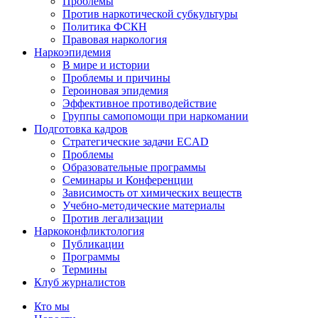
Проблемы
Против наркотической субкультуры
Политика ФСКН
Правовая наркология
Наркоэпидемия
В мире и истории
Проблемы и причины
Героиновая эпидемия
Эффективное противодействие
Группы самопомощи при наркомании
Подготовка кадров
Стратегические задачи ECAD
Проблемы
Образовательные программы
Семинары и Конференции
Зависимость от химических веществ
Учебно-методические материалы
Против легализации
Наркоконфликтология
Публикации
Программы
Термины
Клуб журналистов
Кто мы