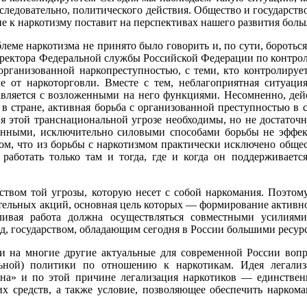
следовательно, политического действия. Общество и государст
 к наркотизму поставит на перспективах нашего развития боль
еме наркотизма не принято было говорить и, по сути, бороться
 директора Федеральной службы Российской Федерации по контро
с организованной наркопреступностью, с теми, кто контролируе
е от наркоторговли. Вместе с тем, неблагоприятная ситуаци
правляется с возложенными на него функциями. Несомненно, дей
в стране, активная борьба с организованной преступностью в с
я этой транснациональной угрозе необходимы, но не достаточ
онными, исключительно силовыми способами борьбы не эффект
том, что из борьбы с наркотизмом практически исключено обще
работать только там и тогда, где и когда он поддерживаетс
ом той угрозы, которую несет с собой наркомания. Поэтому
ельных акций, основная цель которых — формирование активно
ливая работа должна осуществляться совместными усилиями
яд, государством, обладающим сегодня в России большими ресур
а многие другие актуальные для современной России вопрос
льной) политики по отношению к наркотикам. Идея легализ
ана» и по этой причине легализация наркотиков — единстве
их средств, а также условие, позволяющее обеспечить нарком