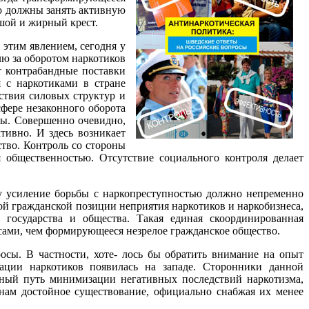
во должны занять активную
шой и жирный крест.
 этим явлением, сегодня у
лю за оборотом наркотиков
т контрабандные поставки
я с наркотиками в стране
ствия силовых структур и
фере незаконного оборота
ны. Совершенно очевидно,
ивно. И здесь возникает
ство. Контроль со стороны
я общественностью. Отсутствие социального контроля делает
 усиление борьбы с наркопреступностью должно непременно
й гражданской позиции неприятия наркотиков и наркобизнеса,
 государства и общества. Такая единая скоординированная
сами, чем формирующееся незрелое гражданское общество.
ы. В частности, хоте- лось бы обратить внимание на опыт
ации наркотиков появилась на западе. Сторонники данной
нный путь минимизации негативных последствий наркотизма,
анам достойное существование, официально снабжая их менее