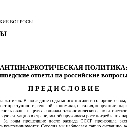
ЙСКИЕ ВОПРОСЫ
СЫ
АНТИНАРКОТИЧЕСКАЯ ПОЛИТИКА
шведские ответы на российские вопрос
П Р Е Д И С Л О В И Е
аркотиков. В последние годы много писали и говорили о том,
рост преступности, теневой экономики, насилия, коррупции; на
пользованы в целях социально-экономического, политическог
ческую ситуацию в стране, мы обнаруживаем рост потребления н
и. За годы прошедшие после распада СССР произошла эксп
сть консолидируются. Сегодня мы наблюдаем такую ситуацию, 