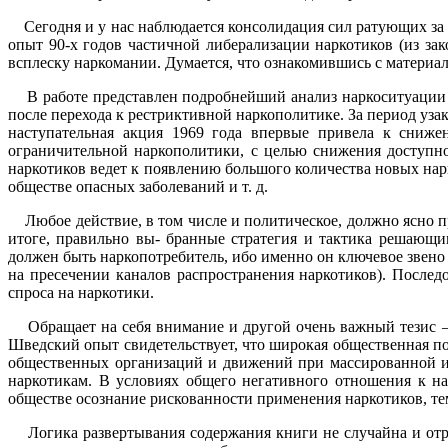
Сегодня и у нас наблюдается консолидация сил ратующих за 
опыт 90-х годов частичной либерализации наркотиков (из за
всплеску наркомании. Думается, что ознакомившись с материа
В работе представлен подробнейший анализ наркоситуации в
после перехода к рестриктивной наркополитике. За период уза
наступательная акция 1969 года впервые привела к сниже
ограничительной наркополитики, с целью снижения доступн
наркотиков ведет к появлению большого количества новых на
обществе опасных заболеваний и т. д.
Любое действие, в том числе и политическое, должно ясно пр
итоге, правильно вы- бранные стратегия и тактика решающи
должен быть наркопотребитель, ибо именно он ключевое звено
на пресечении каналов распространения наркотиков). Послед
спроса на наркотики.
Обращает на себя внимание и другой очень важный тезис —
Шведский опыт свидетельствует, что широкая общественная п
общественных организаций и движений при массированной и
наркотикам. В условиях общего негативного отношения к н
обществе осознание рискованности применения наркотиков, те
Логика развертывания содержания книги не случайна и отраж