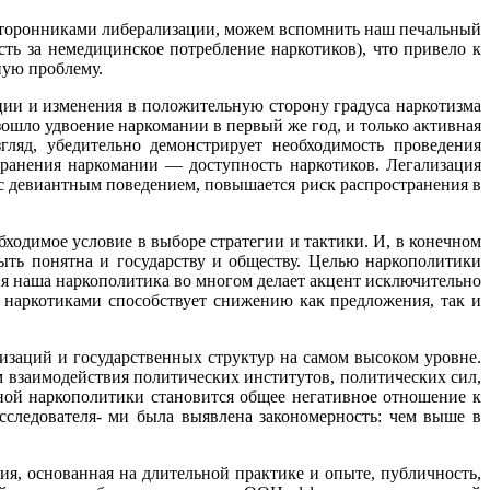
 сторонниками либерализации, можем вспомнить наш печальный
ть за немедицинское потребление наркотиков), что привело к
ную проблему.
ии и изменения в положительную сторону градуса наркотизма
зошло удвоение наркомании в первый же год, и только активная
ляд, убедительно демонстрирует необходимость проведения
ранения наркомании — доступность наркотиков. Легализация
с девиантным поведением, повышается риск распространения в
ходимое условие в выборе стратегии и тактики. И, в конечном
ыть понятна и государству и обществу. Целью наркополитики
ня наша наркополитика во многом делает акцент исключительно
а наркотиками способствует снижению как предложения, так и
аций и государственных структур на самом высоком уровне.
 взаимодействия политических институтов, политических сил,
ой наркополитики становится общее негативное отношение к
следователя- ми была выявлена закономерность: чем выше в
я, основанная на длительной практике и опыте, публичность,