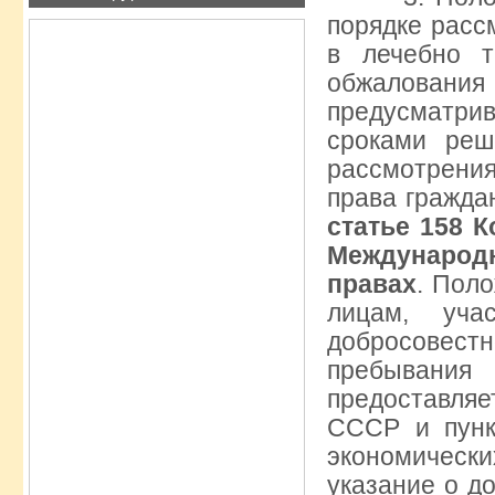
порядке расс
в лечебно т
обжалова
предусматр
сроками реш
рассмотрения
права гражда
статье 158 К
Международн
правах
. Пол
лицам, уча
добросовест
пребывания
предоставля
СССР и пунк
экономическ
указание о д