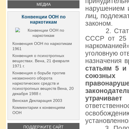
принудительн
МЕДИА
нарушением и
лиц, подлежа
Конвенции ООН по
наркотикам
законом.
2. Статья 
СССР от 25 
Конвенция ООН по наркотикам
наркоманией
1961
уголовную от
Конвенция о психотропных
назначения в
веществах. Вена, 21 февраля
1971 г.
статьям 5 и
Конвенция о борьбе против
союзных 
незаконного оборота
правонару
наркотических средств и
психотропных веществ Вена, 20
законодател
декабря 1988 г.
утрачивае
Венская Декларация 2003
ответствен
Комментарии к конвенциям
освобожде
ООН
установленно
3. Положени
ПОДДЕРЖИТЕ САЙТ