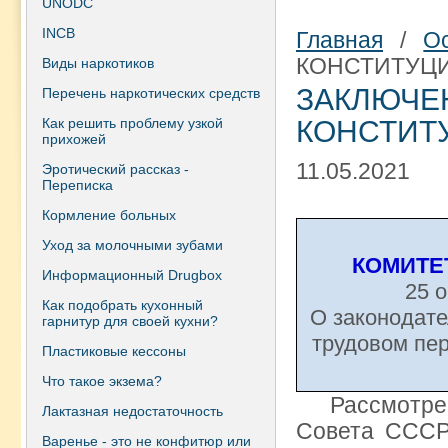
UNODC
INCB
Главная
/
О
КОНСТИТУЦ
Виды наркотиков
ЗАКЛ
Перечень наркотических средств
Как решить проблему узкой
КОНСТИТ
прихожей
11.05.2021
Эротический рассказ -
Переписка
Кормление больных
Уход за молочными зубами
КОМИТЕ
Информационный Drugbox
25 о
Как подобрать кухонный
О законодате
гарнитур для своей кухни?
трудовом пе
Пластиковые кессоны
Что такое экзема?
Рассмотрев 
Лактазная недостаточность
Совета СССР
Варенье - это не конфитюр или