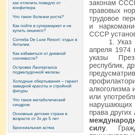
законам СССР
как отличить повидло от
конфитюра
правовых нор
Что такое болезни роста?
трудовое пер
и наркомани
Как пойти в супермаркет и не
купить лишнего?
СССР устано
Сornelia De Luxe Resort: отдых в
1. Указ Пр
Анталии.
апреля 1974 
Как избавиться от дневной
указы През
сонливости?
республик, д
Островки Лангерганса
предусматр
поджелудочной железы
профилакто
Холодные обертывания – гарант
завидной красоты и стройной
алкоголизма 
фигуры
или употребл
Что такое метаболический
нарушающих 
синдром
права других
Основные детские страхи в
возрасте от 3х до 5 лет
международн
силу
. Граж
Бронхиальная астма