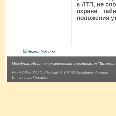
в ЛТП,
не со
охране тай
положения у
Международная некоммерческая организация "European 
Head Office ECAD: City Hall, S-105 35 Stockholm, Sweden
E-mail:
ecad@ecad.ru