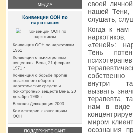
своей личной
МЕДИА
нашей Тени, 
Конвенции ООН по
слушать, слу
наркотикам
Когда к нам 
наркотиков
«теней»: на
Конвенция ООН по наркотикам
1961
Тень потен
Конвенция о психотропных
психотерапе
веществах. Вена, 21 февраля
терапевтиче
1971 г.
собственно 
Конвенция о борьбе против
незаконного оборота
внутри та
наркотических средств и
вызвать знач
психотропных веществ Вена, 20
декабря 1988 г.
терапевта, та
Венская Декларация 2003
нам в виде 
Комментарии к конвенциям
концентрируе
ООН
миром клиент
осознания п
ПОДДЕРЖИТЕ САЙТ