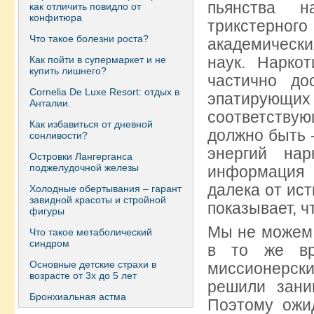
пьянства н
как отличить повидло от
конфитюра
трикстерног
Что такое болезни роста?
академичес
наук. Нарко
Как пойти в супермаркет и не
купить лишнего?
частично до
Сornelia De Luxe Resort: отдых в
эпатирующ
Анталии.
соответствую
Как избавиться от дневной
должно быть 
сонливости?
энергий нар
Островки Лангерганса
поджелудочной железы
информация 
далека от ис
Холодные обертывания – гарант
завидной красоты и стройной
показывает, ч
фигуры
Мы не можем 
Что такое метаболический
синдром
в то же вр
Основные детские страхи в
миссионерских
возрасте от 3х до 5 лет
решили зани
Бронхиальная астма
Поэтому ожи