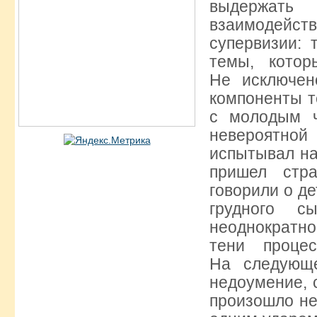
выдержать
взаимодейст
супервизии: 
темы, котор
Не исключен
компоненты т
с молодым ч
невероятной 
испытывал на
пришел стр
говорили о де
грудного 
неоднократно
тени проце
На следующе
недоумение, 
произошло не