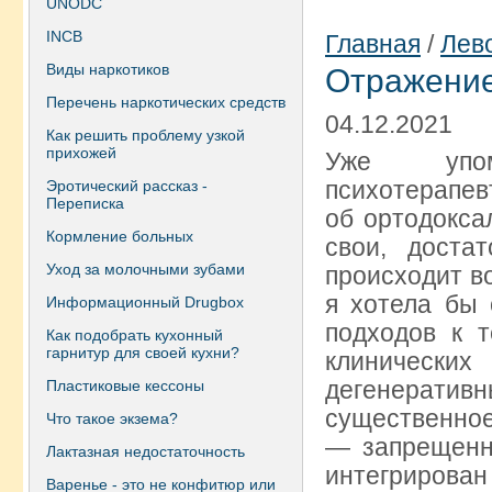
UNODC
INCB
Главная
/
Лев
Виды наркотиков
Отражение
Перечень наркотических средств
04.12.2021
Как решить проблему узкой
прихожей
Уже упо
психотера
Эротический рассказ -
Переписка
об ортодокса
Кормление больных
свои, доста
Уход за молочными зубами
происходит в
я хотела бы 
Информационный Drugbox
подходов к 
Как подобрать кухонный
гарнитур для своей кухни?
клинических
дегенеративн
Пластиковые кессоны
существенно
Что такое экзема?
— запрещенно
Лактазная недостаточность
интегриров
Варенье - это не конфитюр или