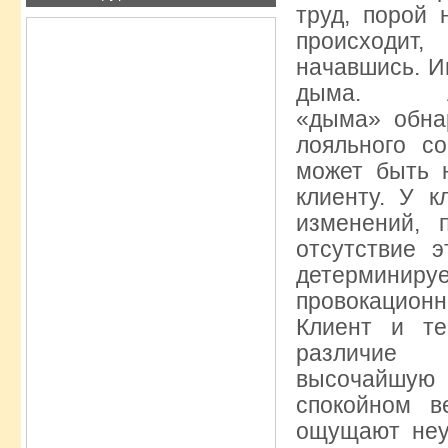
труд, порой 
происходит
начавшись. И
дыма. А
«дыма» обна
лояльного со
может быть 
клиенту. У к
изменений, 
отсутствие 
детерминиру
провокацион
Клиент и те
различие 
высочайшую 
спокойном в
ощущают неуд