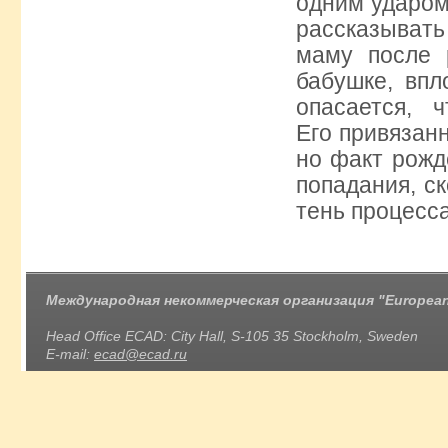
одним ударом
рассказывать
маму после 
бабушке, впл
опасается, 
Его привязанн
но факт рожд
попадания, ск
тень процесса
Международная некоммерческая организация "European 
Head Office ECAD: City Hall, S-105 35 Stockholm, Sweden
E-mail:
ecad@ecad.ru