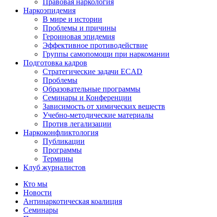
Правовая наркология
Наркоэпидемия
В мире и истории
Проблемы и причины
Героиновая эпидемия
Эффективное противодействие
Группы самопомощи при наркомании
Подготовка кадров
Стратегические задачи ECAD
Проблемы
Образовательные программы
Семинары и Конференции
Зависимость от химических веществ
Учебно-методические материалы
Против легализации
Наркоконфликтология
Публикации
Программы
Термины
Клуб журналистов
Кто мы
Новости
Антинаркотическая коалиция
Семинары