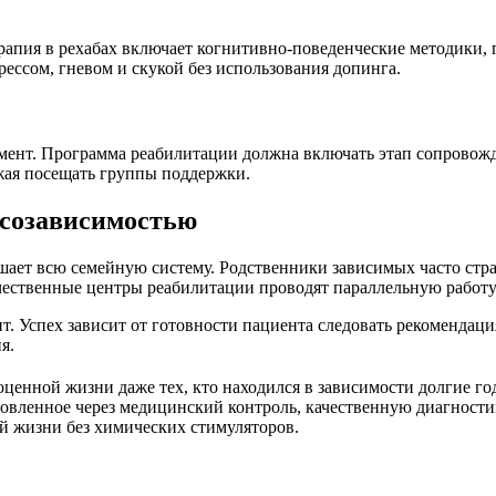
ерапия в рехабах включает когнитивно-поведенческие методики, г
рессом, гневом и скукой без использования допинга.
ент. Программа реабилитации должна включать этап сопровожде
лжая посещать группы поддержки.
 созависимостью
ушает всю семейную систему. Родственники зависимых часто стр
чественные центры реабилитации проводят параллельную работу
т. Успех зависит от готовности пациента следовать рекомендац
я.
енной жизни даже тех, кто находился в зависимости долгие го
овленное через медицинский контроль, качественную диагностик
 жизни без химических стимуляторов.