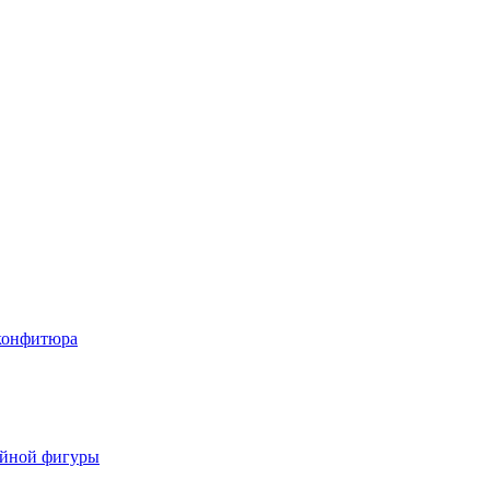
 конфитюра
ойной фигуры