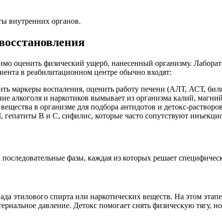
ты внутренних органов.
 восстановления
имо оценить физический ущерб, нанесенный организму. Лаборат
иента в реабилитационном центре обычно входят:
ть маркеры воспаления, оценить работу печени (АЛТ, АСТ, били
ие алкоголя и наркотиков вымывает из организма калий, магний 
вещества в организме для подбора антидотов и детокс-растворов
 гепатиты B и C, сифилис, которые часто сопутствуют инъекци
 последовательные фазы, каждая из которых решает специфическ
пада этилового спирта или наркотических веществ. На этом эта
риальное давление. Детокс помогает снять физическую тягу, но