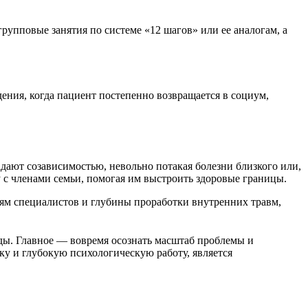
рупповые занятия по системе «12 шагов» или ее аналогам, а
ния, когда пациент постепенно возвращается в социум,
адают созависимостью, невольно потакая болезни близкого или,
 с членами семьи, помогая им выстроить здоровые границы.
иям специалистов и глубины проработки внутренних травм,
ды. Главное — вовремя осознать масштаб проблемы и
у и глубокую психологическую работу, является