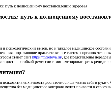
ях: путь к полноценному восстановлению здоровья
остях: путь к полноценному восстановл
й и психологический вызов, но и тяжелое медицинское состояни
олевания, поражающие практически все системы органов человек
сурсом станет сайт
https://mfrolova.ru/
, где представлены передов
ет достичь стойкой ремиссии и минимизировать риск рецидиво
илитация?
 психоактивных веществ достаточно лишь «взять себя в руки».
 вещества без медицинского контроля может привести к серьезн