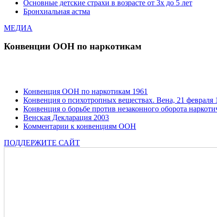
Основные детские страхи в возрасте от 3х до 5 лет
Бронхиальная астма
МЕДИА
Конвенции ООН по наркотикам
Конвенция ООН по наркотикам 1961
Конвенция о психотропных веществах. Вена, 21 февраля 1
Конвенция о борьбе против незаконного оборота наркотич
Венская Декларация 2003
Комментарии к конвенциям ООН
ПОДДЕРЖИТЕ САЙТ