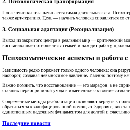
2. Психологическая трансформация
После очистки тела начинается самая длительная фаза. Психот
также арт-терапию. Цель — научить человека справляться со ст
3. Социальная адаптация (Ресоциализация)
Выход из закрытого центра в реальный мир — критический мом
восстанавливает отношения с семьей и находит работу, продо
Психосоматические аспекты и работа с
Зависимость редко поражает только одного человека; она разр
наоборот, создавая невыносимое давление. Именно поэтому ка
Важно помнить, что восстановление — это марафон, а не сприн
ставших первопричиной ухода в измененное состояние сознани
Современные методы реабилитации позволяют вернуть к полноц
обратиться за квалифицированной помощью. Здоровье, восстан
единственным надежным фундаментом для долгой и счастливой
Последние новости