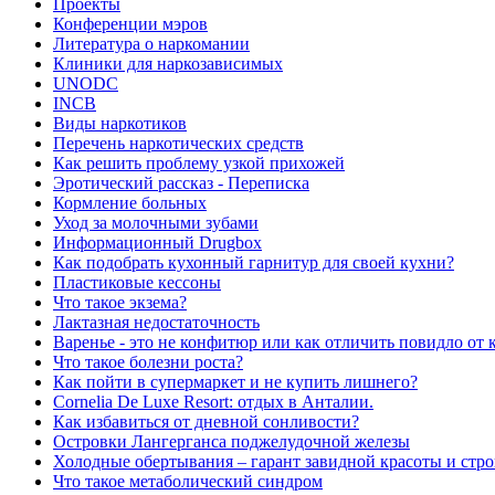
Проекты
Конференции мэров
Литература о наркомании
Клиники для наркозависимых
UNODC
INCB
Виды наркотиков
Перечень наркотических средств
Как решить проблему узкой прихожей
Эротический рассказ - Переписка
Кормление больных
Уход за молочными зубами
Информационный Drugbox
Как подобрать кухонный гарнитур для своей кухни?
Пластиковые кессоны
Что такое экзема?
Лактазная недостаточность
Варенье - это не конфитюр или как отличить повидло от
Что такое болезни роста?
Как пойти в супермаркет и не купить лишнего?
Сornelia De Luxe Resort: отдых в Анталии.
Как избавиться от дневной сонливости?
Островки Лангерганса поджелудочной железы
Холодные обертывания – гарант завидной красоты и стр
Что такое метаболический синдром