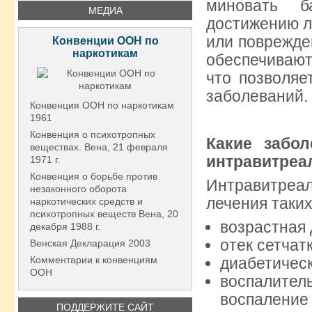
миновать б
МЕДИА
достижению л
или поврежде
Конвенции ООН по
наркотикам
обеспечивают
что позволяе
заболеваний.
Конвенция ООН по наркотикам
1961
Конвенция о психотропных
Какие забо
веществах. Вена, 21 февраля
интравитреа
1971 г.
Конвенция о борьбе против
Интравитреа
незаконного оборота
лечения таких
наркотических средств и
психотропных веществ Вена, 20
возрастная 
декабря 1988 г.
отек сетчат
Венская Декларация 2003
Комментарии к конвенциям
диабетичес
ООН
воспалите
воспаление 
ПОДДЕРЖИТЕ САЙТ