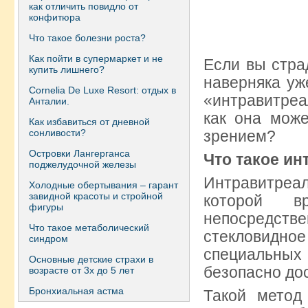
как отличить повидло от
конфитюра
Что такое болезни роста?
Как пойти в супермаркет и не
Если вы стра
купить лишнего?
наверняка уж
Сornelia De Luxe Resort: отдых в
«интравитреа
Анталии.
как она мож
Как избавиться от дневной
сонливости?
зрением?
Островки Лангерганса
Что такое и
поджелудочной железы
Интравитре
Холодные обертывания – гарант
завидной красоты и стройной
которой в
фигуры
непосредств
Что такое метаболический
стекловидное
синдром
специальных
Основные детские страхи в
безопасно дос
возрасте от 3х до 5 лет
Бронхиальная астма
Такой метод