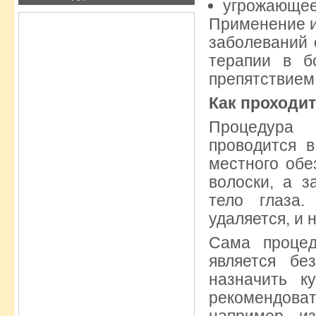
угрожающее
Применение и
заболеваний 
терапии в б
препятствием
Как проходи
Процедура
проводится 
местного обе
волоски, а з
тело глаза.
удаляется, и 
Сама процед
является бе
назначить к
рекомендов