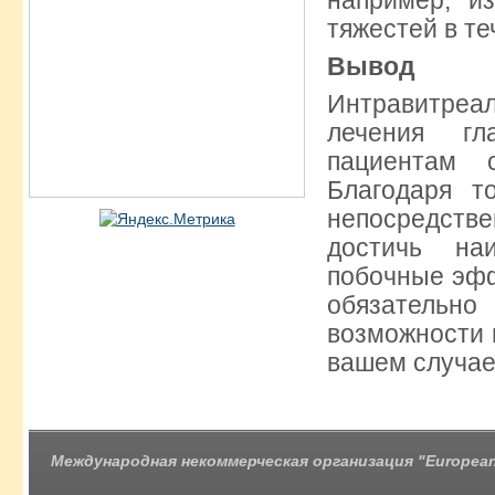
например, и
тяжестей в те
Вывод
Интравитреа
лечения гл
пациентам 
Благодаря т
непосредстве
достичь на
побочные эфф
обязательно
возможности 
вашем случае
Международная некоммерческая организация "European 