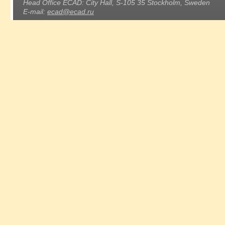
Head Office ECAD: City Hall, S-105 35 Stockholm, Sweden
E-mail:
ecad@ecad.ru