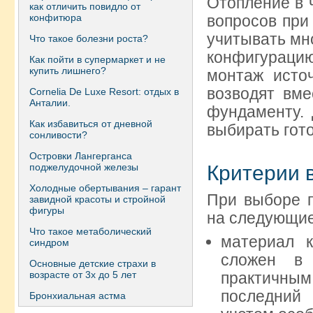
Отопление в 
как отличить повидло от
конфитюра
вопросов при
учитывать мн
Что такое болезни роста?
конфигураци
Как пойти в супермаркет и не
купить лишнего?
монтаж источ
возводят вме
Сornelia De Luxe Resort: отдых в
Анталии.
фундаменту. 
Как избавиться от дневной
выбирать гото
сонливости?
Островки Лангерганса
поджелудочной железы
Критерии 
Холодные обертывания – гарант
При выборе 
завидной красоты и стройной
фигуры
на следующие
Что такое метаболический
материал к
синдром
сложен в 
Основные детские страхи в
возрасте от 3х до 5 лет
практичным
последний
Бронхиальная астма