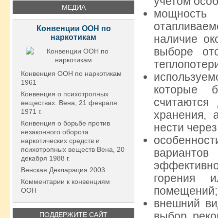
учетом особ
МЕДИА
мощность 
отапливаем
Конвенции ООН по
наличие ок
наркотикам
выборе от
теплопотери
Конвенция ООН по наркотикам
используем
1961
которые б
Конвенция о психотропных
считаются 
веществах. Вена, 21 февраля
1971 г.
хранения, 
Конвенция о борьбе против
нести через
незаконного оборота
особенност
наркотических средств и
психотропных веществ Вена, 20
вариантов
декабря 1988 г.
эффективног
Венская Декларация 2003
горения и
Комментарии к конвенциям
помещений;
ООН
внешний ви
выбор реко
ПОДДЕРЖИТЕ САЙТ