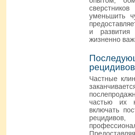
опытом, об
сверстников
уменьшить ч
предоставляе
и развития
жизненно важ
Последу
рецидивов
Частные клин
заканчивае
послепродаж
частью их к
включать по
рецидиво
профессион
Предоставляя