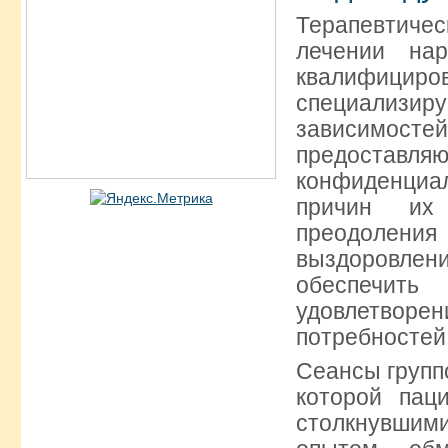
Терапевтичес
лечении на
квалифиц
специализи
зависимост
предоста
конфиденциа
причин их 
преодолени
выздоровлени
обеспечить
удовлетвор
потребностей
Сеансы групп
которой пац
столкнувши