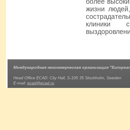
более высоки
жизни людей
сострадате
клиники с
выздоровлени
Международная некоммерческая организация "European 
Head Office ECAD: City Hall, S-105 35 Stockholm, Sweden
E-mail:
ecad@ecad.ru