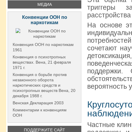
МЕДИА
триггеры з
расстройства
Конвенции ООН по
наркотикам
На основе э
индивидуаль
потребност
Конвенция ООН по наркотикам
сочетают нау
1961
детоксикац
Конвенция о психотропных
поведенческ
веществах. Вена, 21 февраля
1971 г.
поддержки.
Конвенция о борьбе против
обстоятельс
незаконного оборота
вероятность 
наркотических средств и
психотропных веществ Вена, 20
декабря 1988 г.
Круглосу
Венская Декларация 2003
Комментарии к конвенциям
наблюден
ООН
Частные клин
ПОДДЕРЖИТЕ САЙТ