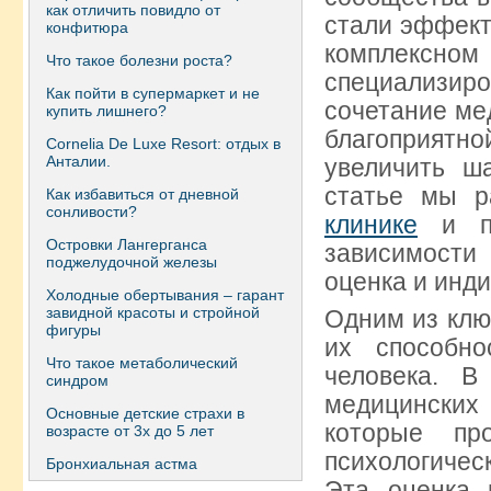
как отличить повидло от
стали эффект
конфитюра
комплексном 
Что такое болезни роста?
специализир
Как пойти в супермаркет и не
сочетание ме
купить лишнего?
благоприят
Сornelia De Luxe Resort: отдых в
Анталии.
увеличить ш
статье мы 
Как избавиться от дневной
сонливости?
клинике
и по
Островки Лангерганса
зависимости
поджелудочной железы
оценка и инд
Холодные обертывания – гарант
завидной красоты и стройной
Одним из клю
фигуры
их способно
Что такое метаболический
человека. В
синдром
медицинских
Основные детские страхи в
которые пр
возрасте от 3х до 5 лет
психологичес
Бронхиальная астма
Эта оценка 