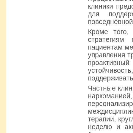
клиники пре
для поддер
повседневной
Кроме того,
стратегиям 
пациентам ме
управления т
проактивны
устойчивос
поддерживать
Частные клин
наркомание
персонали
междисципл
терапии, кру
неделю и ак