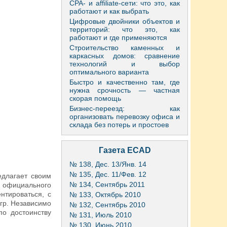
CPA- и affiliate-сети: что это, как
работают и как выбрать
Цифровые двойники объектов и
территорий: что это, как
работают и где применяются
Строительство каменных и
каркасных домов: сравнение
технологий и выбор
оптимального варианта
Быстро и качественно там, где
нужна срочность — частная
скорая помощь
Бизнес-переезд: как
организовать перевозку офиса и
склада без потерь и простоев
Газета ECAD
№ 138, Дес. 13/Янв. 14
№ 135, Дес. 11/Фев. 12
едлагает своим
№ 134, Сентябрь 2011
в официального
нтироваться, с
№ 133, Октябрь 2010
гр. Независимо
№ 132, Сентябрь 2010
по достоинству
№ 131, Июль 2010
№ 130, Июнь 2010