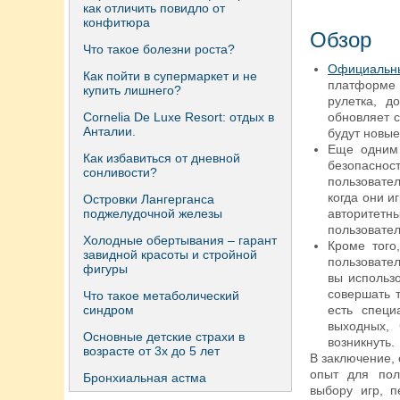
как отличить повидло от
конфитюра
Обзор
Что такое болезни роста?
Официальны
Как пойти в супермаркет и не
платформе н
купить лишнего?
рулетка, д
Сornelia De Luxe Resort: отдых в
обновляет с
Анталии.
будут новые
Еще одним 
Как избавиться от дневной
безопасно
сонливости?
пользовател
когда они и
Островки Лангерганса
поджелудочной железы
авторитетны
пользовател
Холодные обертывания – гарант
Кроме того
завидной красоты и стройной
пользовател
фигуры
вы использо
совершать 
Что такое метаболический
синдром
есть специ
выходных,
Основные детские страхи в
возникнуть.
возрасте от 3х до 5 лет
В заключение,
опыт для пол
Бронхиальная астма
выбору игр, 