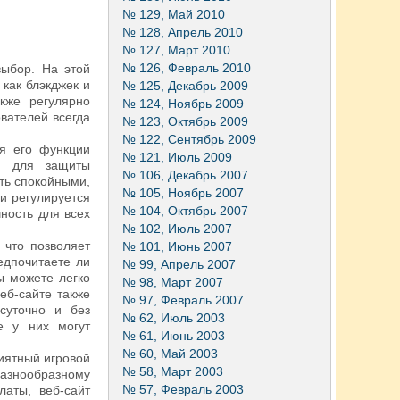
№ 129, Май 2010
№ 128, Апрель 2010
№ 127, Март 2010
№ 126, Февраль 2010
ыбор. На этой
 как блэкджек и
№ 125, Декабрь 2009
кже регулярно
№ 124, Ноябрь 2009
вателей всегда
№ 123, Октябрь 2009
№ 122, Сентябрь 2009
я его функции
№ 121, Июль 2009
ия для защиты
№ 106, Декабрь 2007
ть спокойными,
№ 105, Ноябрь 2007
 и регулируется
№ 104, Октябрь 2007
ность для всех
№ 102, Июль 2007
 что позволяет
№ 101, Июнь 2007
едпочитаете ли
№ 99, Апрель 2007
ы можете легко
№ 98, Март 2007
еб-сайте также
№ 97, Февраль 2007
суточно и без
№ 62, Июль 2003
е у них могут
№ 61, Июнь 2003
№ 60, Май 2003
иятный игровой
№ 58, Март 2003
азнообразному
№ 57, Февраль 2003
аты, веб-сайт