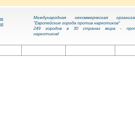
Международная некоммерческая организа
"Европейские города против наркотиков"
249 городов в 30 странах мира - про
наркотиков!
олитика
Наркоэпидемия
Подготовка кадров
Нарко