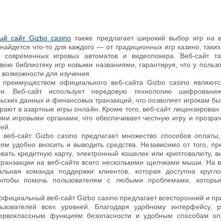
й сайт Gizbo casino
также предлагает широкий выбор игр на в
айдется что-то для каждого — от традиционных игр казино, таких
о современных игровых автоматов и видеопокера. Веб-сайт та
вою библиотеку игр новыми названиями, гарантируя, что у пользо
 возможности для изучения.
преимуществом официального веб-сайта Gizbo casino являютс
сти. Веб-сайт использует передовую технологию шифрован
ьских данных и финансовых транзакций, что позволяет игрокам бы
грают в азартные игры онлайн. Кроме того, веб-сайт лицензирован
ми игровыми органами, что обеспечивает честную игру и прозрач
ей.
, веб-сайт Gizbo casino предлагает множество способов оплаты,
ям удобно вносить и выводить средства. Независимо от того, пр
вать кредитную карту, электронный кошелек или криптовалюту, в
транзакции на веб-сайте всего несколькими щелчками мыши. На в
альная команда поддержки клиентов, которая доступна кругло
 чтобы помочь пользователям с любыми проблемами, которы
 официальный веб-сайт Gizbo casino предлагает всесторонний и пр
ьзователей всех уровней. Благодаря удобному интерфейсу, р
первоклассным функциям безопасности и удобным способам опл