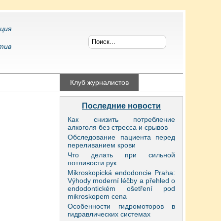
ция
тив
конфликтология
Клуб журналистов
Последние новости
Как снизить потребление
алкоголя без стресса и срывов
Обследование пациента перед
переливанием крови
Что делать при сильной
потливости рук
Mikroskopická endodoncie Praha:
Výhody moderní léčby a přehled o
endodontickém ošetření pod
mikroskopem cena
Особенности гидромоторов в
гидравлических системах