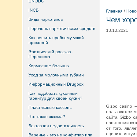
UNODC
INCB
Главная
/
Ново
Чем хоро
Виды наркотиков
Перечень наркотических средств
13.10.2021
Как решить проблему узкой
прихожей
Эротический рассказ -
Переписка
Кормление больных
Уход за молочными зубами
Информационный Drugbox
Как подобрать кухонный
гарнитур для своей кухни?
Gizbo casino 
Пластиковые кессоны
пользователям
Что такое экзема?
сайта Gizbo c
понятными кат
Лактазная недостаточность
от того, явля
оцените интуит
Варенье - это не конфитюр или