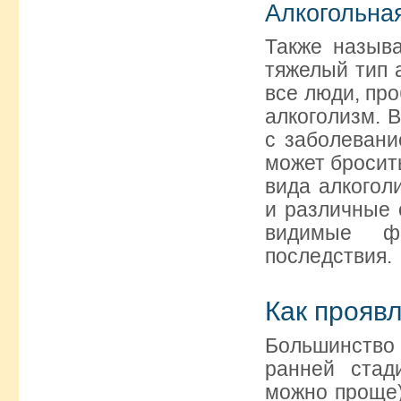
Алкогольна
Также называ
тяжелый тип а
все люди, пр
алкоголизм. 
с заболевани
может бросит
вида алкогол
и различные 
видимые фи
последствия.
Как прояв
Большинство 
ранней стад
можно проще)