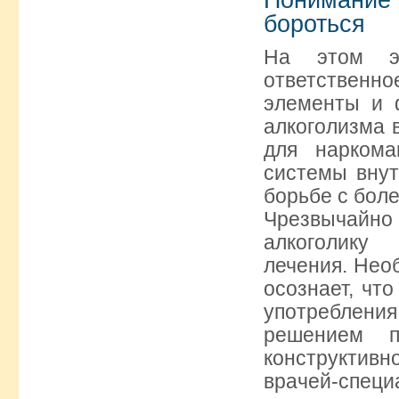
бороться
На этом эт
ответственн
элементы и 
алкоголизма 
для наркома
системы внут
борьбе с бол
Чрезвычайно
алкоголику
лечения. Нео
осознает, чт
употреблени
решением 
конструктивн
врачей-специ