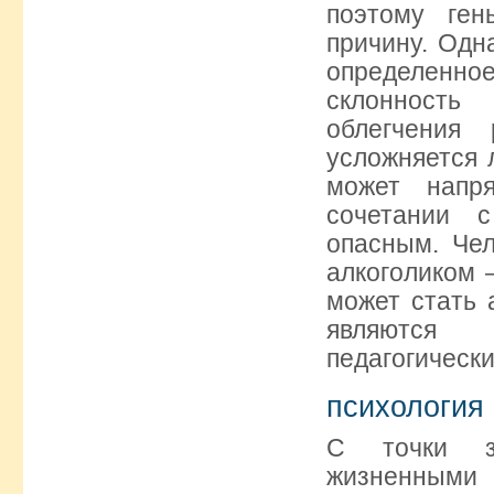
поэтому ген
причину. Одн
определенн
склонность
облегчения
усложняется 
может напр
сочетании 
опасным. Чел
алкоголиком —
может стать 
являются п
педагогическ
психология
С точки зр
жизненными