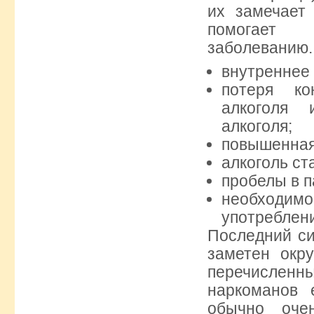
их замечает
помогает
заболеванию.
внутреннее 
потеря ко
алкоголя 
алкоголя;
повышенная 
алкоголь с
пробелы в п
необходим
употреблени
Последний си
заметен окр
перечисленн
наркоманов 
обычно оче