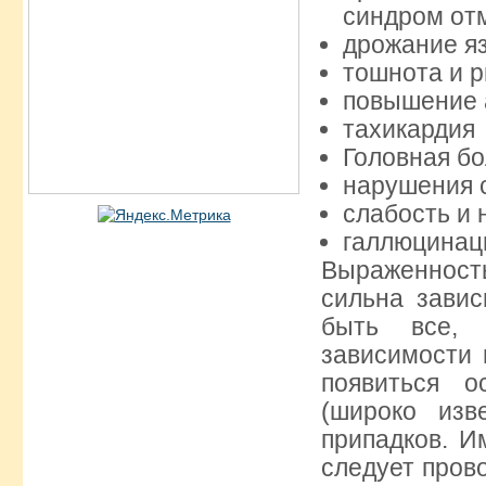
синдром отм
дрожание яз
тошнота и р
повышение 
тахикардия
Головная бо
нарушения 
слабость и
галлюцинац
Выраженность
сильна завис
быть все, 
зависимости 
появиться о
(широко изв
припадков. И
следует пров