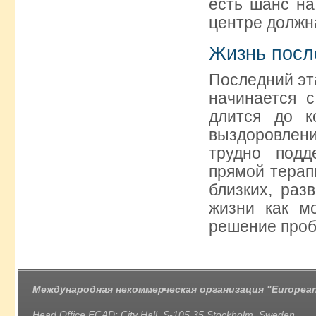
есть шанс на
центре должн
Жизнь посл
Последний эт
начинается с
длится до к
выздоровлени
трудно подд
прямой терап
близких, раз
жизни как м
решение проб
Международная некоммерческая организация "European 
Head Office ECAD: City Hall, S-105 35 Stockholm, Sweden