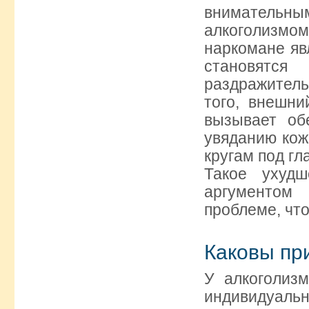
внимательны
алкоголизм
наркомане яв
становят
раздражитель
того, внешни
вызывает об
увяданию кож
кругам под гл
Такое ухуд
аргументом
проблеме, что
Каковы пр
У алкоголиз
индивидуал