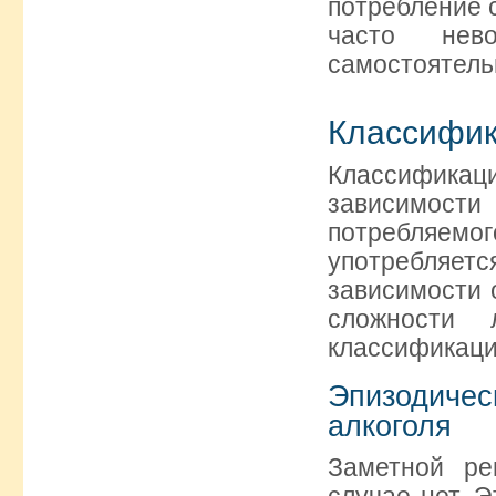
потребление 
часто нев
самостоятель
Классифик
Классификац
зависимости
потребляем
употребляется
зависимости 
сложности 
классификаци
Эпизодич
алкоголя
Заметной ре
случае нет. 