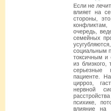
Если не лечит
влияет на с
стороны, эт
конфликтам, 
очередь, ве
семейных пр
усугубляютс
социальным п
токсичным и 
из близкого,
серьезные 
пациенте. Н
цирроз, гас
нервной си
расстройст
психике, по
влияние на 