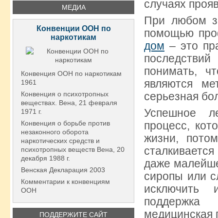
случаях прояв
МЕДИА
При любом з
Конвенции ООН по
помощью про
наркотикам
дом
– это пр
последстви
понимать, ч
Конвенция ООН по наркотикам
являются ме
1961
серьезная бол
Конвенция о психотропных
веществах. Вена, 21 февраля
Успешное л
1971 г.
процесс, кот
Конвенция о борьбе против
незаконного оборота
жизни, пото
наркотических средств и
сталкиваетс
психотропных веществ Вена, 20
декабря 1988 г.
даже малейше
Венская Декларация 2003
сиропы или с
Комментарии к конвенциям
исключить 
ООН
поддержка
медицинская 
ПОДДЕРЖИТЕ САЙТ