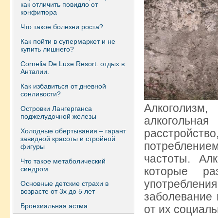
как отличить повидло от
конфитюра
Что такое болезни роста?
Как пойти в супермаркет и не
купить лишнего?
Сornelia De Luxe Resort: отдых в
Анталии.
Как избавиться от дневной
сонливости?
Алкоголизм
Островки Лангерганса
поджелудочной железы
алкогольна
расстройство
Холодные обертывания – гарант
завидной красоты и стройной
потребление
фигуры
частоты. Ал
Что такое метаболический
которые ра
синдром
употребления
Основные детские страхи в
возрасте от 3х до 5 лет
заболевание 
Бронхиальная астма
от их социаль