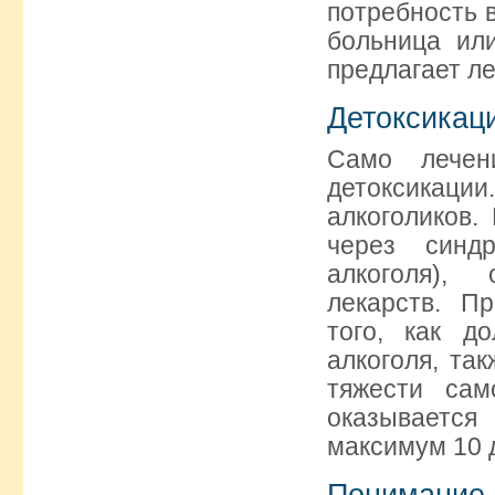
потребность 
больница ил
предлагает л
Детоксикац
Само лечен
детоксикац
алкоголиков.
через синд
алкоголя)
лекарств. П
того, как д
алкоголя, так
тяжести сам
оказывается
максимум 10 
Понимание 