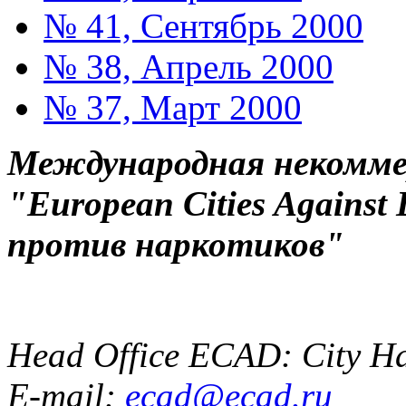
№ 41, Сентябрь 2000
№ 38, Апрель 2000
№ 37, Март 2000
Международная некоммер
"European Cities Against
против наркотиков"
Head Office ECAD: City Ha
E-mail:
ecad@ecad.ru