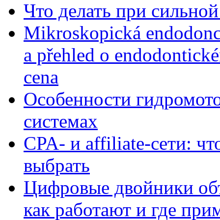
Что делать при сильной
Mikroskopická endodonc
a přehled o endodontick
cena
Особенности гидромото
системах
CPA- и affiliate-сети: ч
выбрать
Цифровые двойники объе
как работают и где при