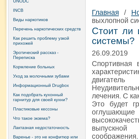
UNODC
INCB
Главная
/
Н
выхлопной с
Виды наркотиков
Стоит ли 
Перечень наркотических средств
Как решить проблему узкой
системы?
прихожей
26.09.2019
Эротический рассказ -
Переписка
Спортивная 
Кормление больных
характерист
Уход за молочными зубами
двигатель 
Информационный Drugbox
Неудивительн
лечения. С к
Как подобрать кухонный
гарнитур для своей кухни?
Это будет г
Пластиковые кессоны
оглушающие
Что такое экзема?
высококаче
выпускной 
Лактазная недостаточность
соображения.
Варенье - это не конфитюр или