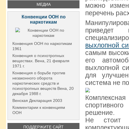
можно измен
МЕДИА
перечень рас
Конвенции ООН по
Манипулиро
наркотикам
приведет 
специализи
Конвенция ООН по наркотикам
выхлопной си
1961
самым высоки
Конвенция о психотропных
его автомо
веществах. Вена, 21 февраля
1971 г.
выхлопной си
Конвенция о борьбе против
для улучшен
незаконного оборота
система не п
наркотических средств и
психотропных веществ Вена, 20
декабря 1988 г.
Комплексна
Венская Декларация 2003
спортивног
Комментарии к конвенциям
решение.
ООН
Не стоит в
комплектующ
ПОДДЕРЖИТЕ САЙТ