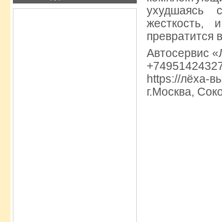
ухудшаясь 
жесткость, 
превратится в
Автосервис «
+74951424327
https://лёха-
г.Москва, Сок