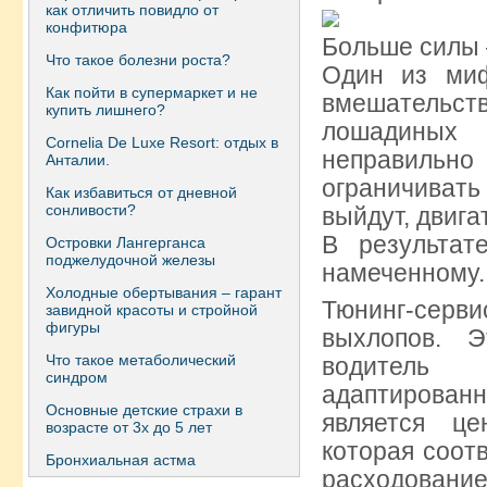
как отличить повидло от
конфитюра
Больше силы
Что такое болезни роста?
Один из ми
Как пойти в супермаркет и не
вмешательств
купить лишнего?
лошадиных 
Сornelia De Luxe Resort: отдых в
неправильн
Анталии.
ограничиват
Как избавиться от дневной
сонливости?
выйдут, двига
В результат
Островки Лангерганса
поджелудочной железы
намеченному.
Холодные обертывания – гарант
Тюнинг-серви
завидной красоты и стройной
фигуры
выхлопов. Э
Что такое метаболический
водитель 
синдром
адаптирова
Основные детские страхи в
является це
возрасте от 3х до 5 лет
которая соот
Бронхиальная астма
расходовани