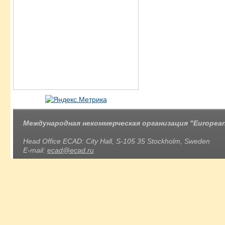
Международная некоммерческая организация "European 
Head Office ECAD: City Hall, S-105 35 Stockholm, Sweden
E-mail:
ecad@ecad.ru