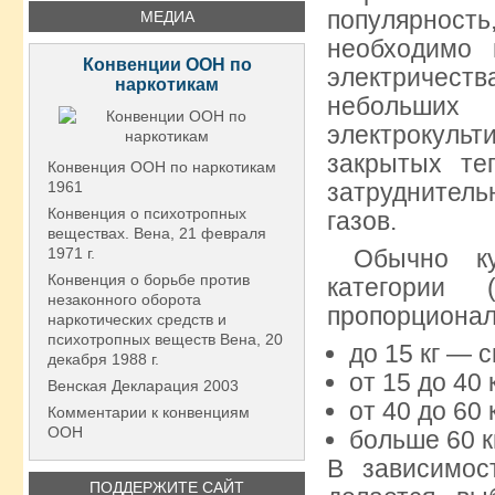
популярнос
МЕДИА
необходимо 
Конвенции ООН по
электричест
наркотикам
небольших
электрокульт
закрытых те
Конвенция ООН по наркотикам
1961
затруднител
Конвенция о психотропных
газов.
веществах. Вена, 21 февраля
1971 г.
Обычно кул
Конвенция о борьбе против
категории 
незаконного оборота
пропорционал
наркотических средств и
психотропных веществ Вена, 20
до 15 кг — 
декабря 1988 г.
от 15 до 40 
Венская Декларация 2003
от 40 до 60 
Комментарии к конвенциям
ООН
больше 60 к
В зависимос
ПОДДЕРЖИТЕ САЙТ