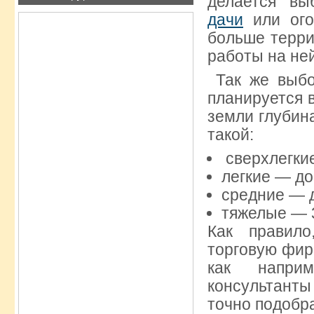
делается в
дачи
или ого
больше терри
работы на ней
Так же выбор
планируется 
земли глубин
такой:
сверхлегкие
легкие — до
средние — д
тяжелые — 
Как правил
торговую фир
как напр
консультанты
точно подобра