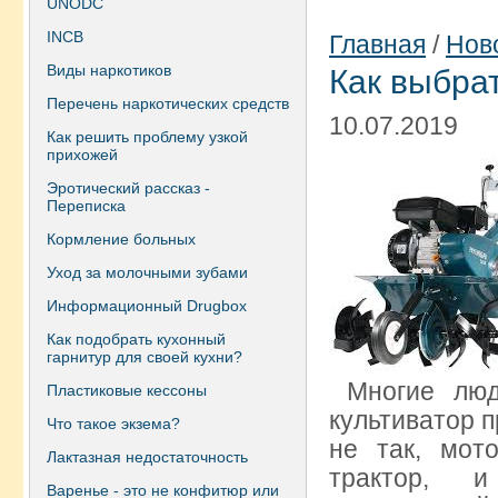
UNODC
INCB
Главная
/
Нов
Виды наркотиков
Как выбра
Перечень наркотических средств
10.07.2019
Как решить проблему узкой
прихожей
Эротический рассказ -
Переписка
Кормление больных
Уход за молочными зубами
Информационный Drugbox
Как подобрать кухонный
гарнитур для своей кухни?
Многие люди
Пластиковые кессоны
культиватор п
Что такое экзема?
не так, мот
Лактазная недостаточность
трактор, 
Варенье - это не конфитюр или