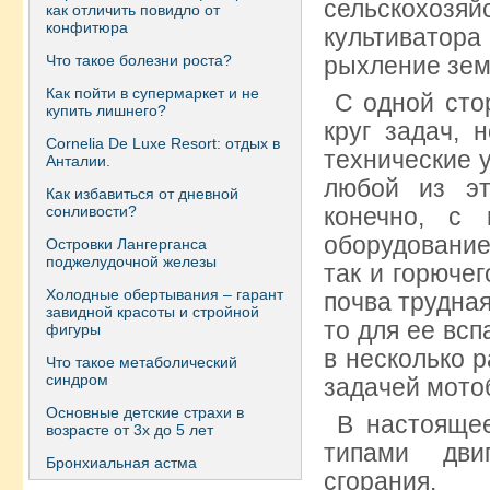
сельскохо
как отличить повидло от
конфитюра
культиватор
Что такое болезни роста?
рыхление зе
Как пойти в супермаркет и не
С одной сто
купить лишнего?
круг задач, 
Сornelia De Luxe Resort: отдых в
технические 
Анталии.
любой из эт
Как избавиться от дневной
сонливости?
конечно, с 
оборудование
Островки Лангерганса
поджелудочной железы
так и горючег
Холодные обертывания – гарант
почва трудная
завидной красоты и стройной
то для ее вс
фигуры
в несколько р
Что такое метаболический
синдром
задачей мото
Основные детские страхи в
В настоящее
возрасте от 3х до 5 лет
типами дви
Бронхиальная астма
сгорания