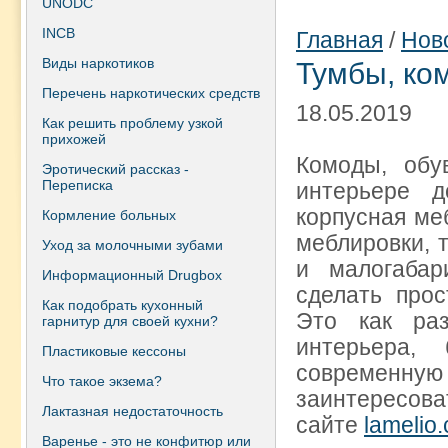
UNODC
INCB
Главная
/
Нов
Виды наркотиков
Тумбы, ко
Перечень наркотических средств
18.05.2019
Как решить проблему узкой
прихожей
Комоды, об
Эротический рассказ -
Переписка
интерьере 
корпусная ме
Кормление больных
меблировки, 
Уход за молочными зубами
и малогаба
Информационный Drugbox
сделать про
Как подобрать кухонный
Это как ра
гарнитур для своей кухни?
интерьера,
Пластиковые кессоны
современную
Что такое экзема?
заинтересов
Лактазная недостаточность
сайте
lamelio
Варенье - это не конфитюр или