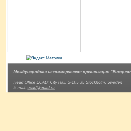
Международная некоммерческая организация "European 
Head Office ECAD: City Hall, S-105 35 Stockholm, Sweden
E-mail:
ecad@ecad.ru