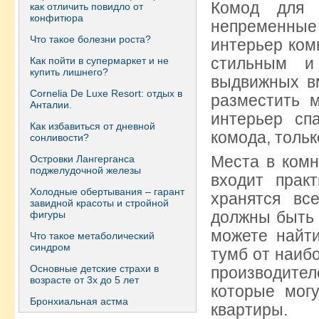
Комод для 
как отличить повидло от
конфитюра
непременные
Что такое болезни роста?
интерьер ком
стильным и
Как пойти в супермаркет и не
купить лишнего?
выдвижных вм
Сornelia De Luxe Resort: отдых в
разместить 
Анталии.
интерьер сп
Как избавиться от дневной
комода, толь
сонливости?
Места в комн
Островки Лангерганса
поджелудочной железы
входит прак
Холодные обертывания – гарант
хранятся вс
завидной красоты и стройной
должны быть 
фигуры
можете найт
Что такое метаболический
синдром
тумб от наиб
Основные детские страхи в
производител
возрасте от 3х до 5 лет
которые мог
Бронхиальная астма
квартиры.