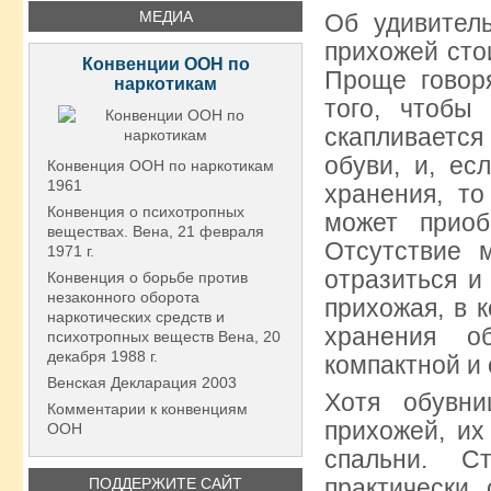
МЕДИА
Об удивител
прихожей сто
Конвенции ООН по
Проще говор
наркотикам
того, чтобы
скапливаетс
обуви, и, ес
Конвенция ООН по наркотикам
1961
хранения, т
Конвенция о психотропных
может приоб
веществах. Вена, 21 февраля
Отсутствие 
1971 г.
отразиться и
Конвенция о борьбе против
незаконного оборота
прихожая, в 
наркотических средств и
хранения о
психотропных веществ Вена, 20
декабря 1988 г.
компактной и
Венская Декларация 2003
Хотя обувн
Комментарии к конвенциям
прихожей, их
ООН
спальни. С
практически
ПОДДЕРЖИТЕ САЙТ