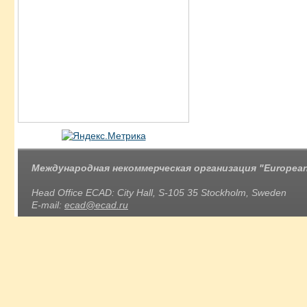
Международная некоммерческая организация "European 
Head Office ECAD: City Hall, S-105 35 Stockholm, Sweden
E-mail:
ecad@ecad.ru