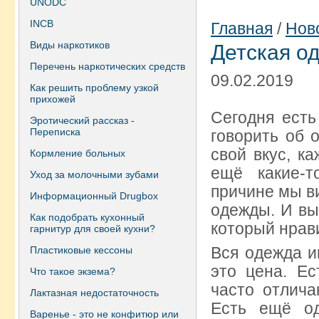
UNODC
INCB
Главная
/
Нов
Виды наркотиков
Детская о
Перечень наркотических средств
09.02.2019
Как решить проблему узкой
прихожей
Сегодня есть
Эротический рассказ -
Переписка
говорить об 
свой вкус, к
Кормление больных
ещё какие-т
Уход за молочными зубами
причине мы в
Информационный Drugbox
одежды. И вы
Как подобрать кухонный
который нрав
гарнитур для своей кухни?
Вся одежда и
Пластиковые кессоны
это цена. Ес
Что такое экзема?
часто отлича
Лактазная недостаточность
Есть ещё о
Варенье - это не конфитюр или