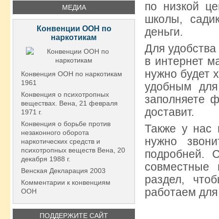
по низкой це
МЕДИА
школы, сади
Конвенции ООН по
деньги.
наркотикам
Для удобства
в интернет м
нужно будет 
Конвенция ООН по наркотикам
1961
удобным для
Конвенция о психотропных
заполняете ф
веществах. Вена, 21 февраля
доставит.
1971 г.
Конвенция о борьбе против
Также у нас 
незаконного оборота
нужно звон
наркотических средств и
психотропных веществ Вена, 20
подробней. 
декабря 1988 г.
совместные 
Венская Декларация 2003
раздел, чт
Комментарии к конвенциям
работаем для
ООН
ПОДДЕРЖИТЕ САЙТ