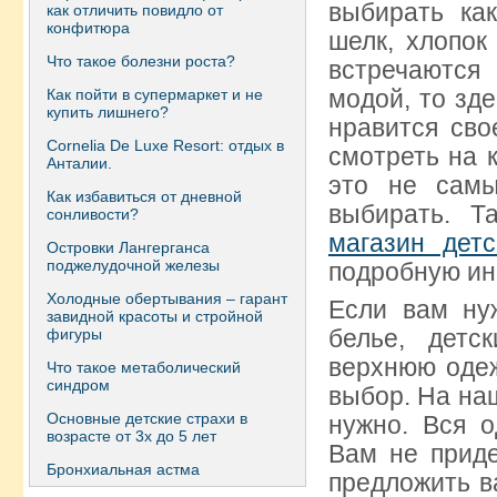
выбирать ка
как отличить повидло от
конфитюра
шелк, хлопок
Что такое болезни роста?
встречаются
модой, то зде
Как пойти в супермаркет и не
купить лишнего?
нравится сво
Сornelia De Luxe Resort: отдых в
смотреть на 
Анталии.
это не самы
Как избавиться от дневной
выбирать. Т
сонливости?
магазин дет
Островки Лангерганса
поджелудочной железы
подробную ин
Холодные обертывания – гарант
Если вам ну
завидной красоты и стройной
белье, детс
фигуры
верхнюю оде
Что такое метаболический
синдром
выбор. На на
Основные детские страхи в
нужно. Вся о
возрасте от 3х до 5 лет
Вам не приде
Бронхиальная астма
предложить в