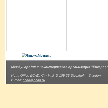
Международная некоммерческая организация "European 
Head Office ECAD: City Hall, S-105 35 Stockholm, Sweden
E-mail:
ecad@ecad.ru