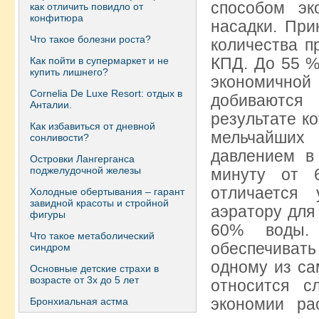
способом эк
как отличить повидло от
конфитюра
насадки. При
Что такое болезни роста?
количества п
КПД. До 55 %
Как пойти в супермаркет и не
купить лишнего?
экономичной
Сornelia De Luxe Resort: отдых в
добиваются
Анталии.
результате к
Как избавиться от дневной
мельчайших
сонливости?
давлением в
Островки Лангерганса
поджелудочной железы
минуту от 
отличается 
Холодные обертывания – гарант
завидной красоты и стройной
аэратору для
фигуры
60% воды.
Что такое метаболический
обеспечивать
синдром
одному из са
Основные детские страхи в
возрасте от 3х до 5 лет
относится с
экономии ра
Бронхиальная астма