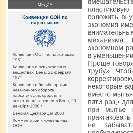
вмешательств
МЕДИА
пластиковую 
положить вну
Конвенции ООН по
наркотикам
экономия име
внимательным
механизма. 
экономном ра
в уменьшении
Конвенция ООН по наркотикам
1961
Проще говоря
Конвенция о психотропных
трубу». Чтоб
веществах. Вена, 21 февраля
корректировк
1971 г.
Конвенция о борьбе против
некоторые ва
незаконного оборота
вместо мытья 
наркотических средств и
пяти раз,• дл
психотропных веществ Вена, 20
декабря 1988 г.
при мытье п
Венская Декларация 2003
практиковать
Комментарии к конвенциям
не забыват
ООН
необходимос