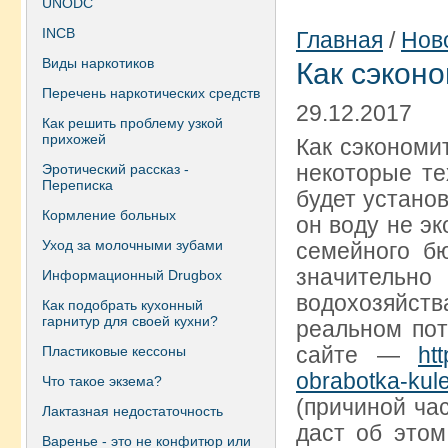
UNODC
INCB
Главная
/
Нов
Виды наркотиков
Как сэкон
Перечень наркотических средств
29.12.2017
Как решить проблему узкой
прихожей
Как сэкономи
некоторые те
Эротический рассказ -
Переписка
будет установ
Кормление больных
он воду не эк
Уход за молочными зубами
семейного бю
значительн
Информационный Drugbox
водохозяйств
Как подобрать кухонный
гарнитур для своей кухни?
реальном пот
сайте —
ht
Пластиковые кессоны
obrabotka-kule
Что такое экзема?
(причиной час
Лактазная недостаточность
даст об этом
Варенье - это не конфитюр или