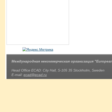
Международная некоммерческая организация "European 
Head Office ECAD: City Hall, S-105 35 Stockholm, Sweden
E-mail:
ecad@ecad.ru