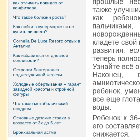
прошлые не
как отличить повидло от
конфитюра
также улучши
как ребено
Что такое болезни роста?
пальчиками,
Как пойти в супермаркет и не
купить лишнего?
новорожденн
кладете свой 
Сornelia De Luxe Resort: отдых в
Анталии.
развития: е
Как избавиться от дневной
теперь полно
сонливости?
Узнайте всё 
Островки Лангерганса
Наконец, 
поджелудочной железы
амниотическ
Холодные обертывания – гарант
завидной красоты и стройной
ребенок, уме
фигуры
все еще глот
Что такое метаболический
воды.
синдром
Ребенок к 36-
Основные детские страхи в
возрасте от 3х до 5 лет
его составля
Бронхиальная астма
снижается.