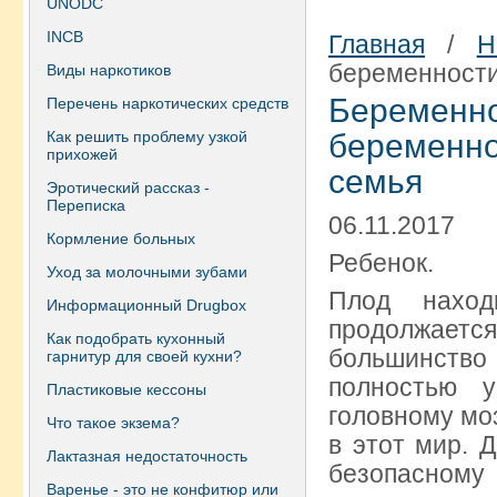
UNODC
INCB
Главная
/
Н
беременности,
Виды наркотиков
Береме
Перечень наркотических средств
Как решить проблему узкой
беременн
прихожей
семья
Эротический рассказ -
Переписка
06.11.2017
Кормление больных
Ребенок.
Уход за молочными зубами
Плод наход
Информационный Drugbox
продолжает
Как подобрать кухонный
большинство 
гарнитур для своей кухни?
полностью у
Пластиковые кессоны
головному моз
Что такое экзема?
в этот мир. 
Лактазная недостаточность
безопасному 
Варенье - это не конфитюр или