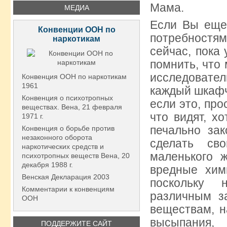
Мама.
МЕДИА
Если Вы еще 
Конвенции ООН по
потребностя
наркотикам
сейчас, пока 
помнить, что
исследовате
Конвенция ООН по наркотикам
1961
каждый шкафч
Конвенция о психотропных
если это, про
веществах. Вена, 21 февраля
что видят, х
1971 г.
печально за
Конвенция о борьбе против
незаконного оборота
сделать св
наркотических средств и
маленького ж
психотропных веществ Вена, 20
декабря 1988 г.
вредные хим
Венская Декларация 2003
поскольку 
Комментарии к конвенциям
различным з
ООН
веществам, н
высыпания,
ПОДДЕРЖИТЕ САЙТ