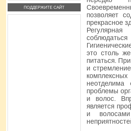
Своевременн
ПОДДЕРЖИТЕ САЙТ
позволяет с
прекрасное з
Регулярная
соблюдаться
Гигиенически
это столь же
питаться. При
и стремление
комплексны
неотделима 
проблемы орг
и волос. Вп
является про
и волосами
неприятносте