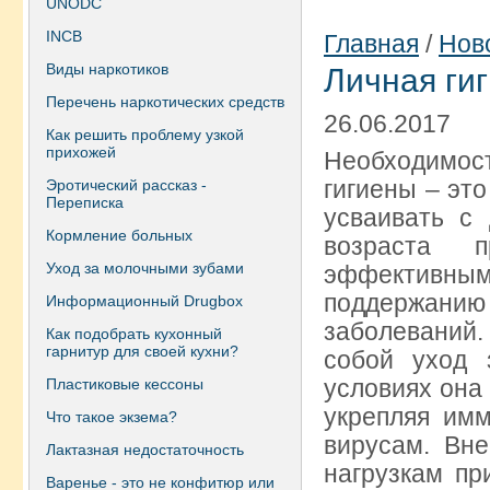
UNODC
INCB
Главная
/
Нов
Виды наркотиков
Личная гиг
Перечень наркотических средств
26.06.2017
Как решить проблему узкой
прихожей
Необходимос
гигиены – эт
Эротический рассказ -
Переписка
усваивать с 
Кормление больных
возраста п
Уход за молочными зубами
эффективны
поддержани
Информационный Drugbox
заболеваний.
Как подобрать кухонный
гарнитур для своей кухни?
собой уход 
условиях она
Пластиковые кессоны
укрепляя им
Что такое экзема?
вирусам. Вне
Лактазная недостаточность
нагрузкам пр
Варенье - это не конфитюр или