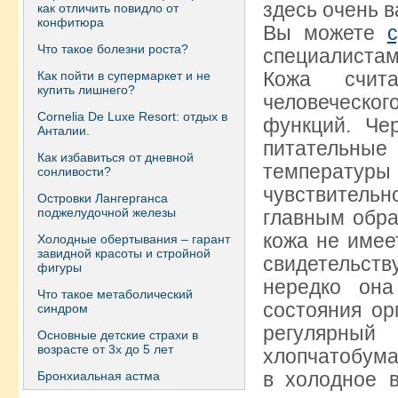
здесь очень 
как отличить повидло от
конфитюра
Вы можете
Что такое болезни роста?
специалистам
Кожа счит
Как пойти в супермаркет и не
купить лишнего?
человеческо
Сornelia De Luxe Resort: отдых в
функций. Че
Анталии.
питательны
Как избавиться от дневной
температур
сонливости?
чувствитель
Островки Лангерганса
поджелудочной железы
главным обра
кожа не имее
Холодные обертывания – гарант
завидной красоты и стройной
свидетельств
фигуры
нередко она
Что такое метаболический
состояния ор
синдром
регулярный
Основные детские страхи в
возрасте от 3х до 5 лет
хлопчатобума
в холодное в
Бронхиальная астма