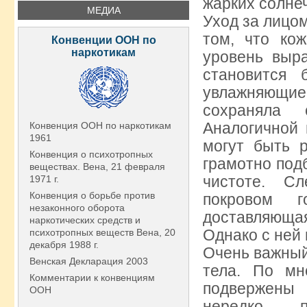
жарких солне
МЕДИА
Уход за лицо
том, что ко
Конвенции ООН по
наркотикам
уровень выр
становится 
увлажняющи
сохраняла 
Аналогичной 
Конвенция ООН по наркотикам
1961
могут быть р
Конвенция о психотропных
грамотно под
веществах. Вена, 21 февраля
чистоте. С
1971 г.
Конвенция о борьбе против
покровом г
незаконного оборота
доставляющая
наркотических средств и
Однако с ней
психотропных веществ Вена, 20
декабря 1988 г.
Очень важный
Венская Декларация 2003
тела. По мн
Комментарии к конвенциям
подвержены
ООН
нередко п