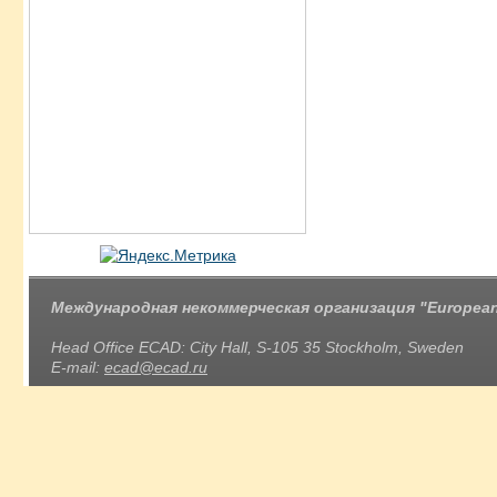
Международная некоммерческая организация "European 
Head Office ECAD: City Hall, S-105 35 Stockholm, Sweden
E-mail:
ecad@ecad.ru