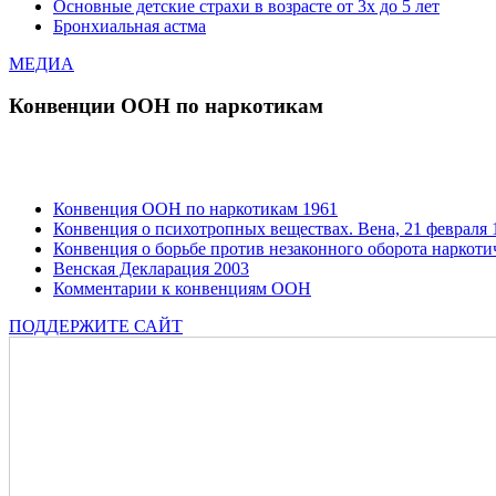
Основные детские страхи в возрасте от 3х до 5 лет
Бронхиальная астма
МЕДИА
Конвенции ООН по наркотикам
Конвенция ООН по наркотикам 1961
Конвенция о психотропных веществах. Вена, 21 февраля 1
Конвенция о борьбе против незаконного оборота наркотич
Венская Декларация 2003
Комментарии к конвенциям ООН
ПОДДЕРЖИТЕ САЙТ