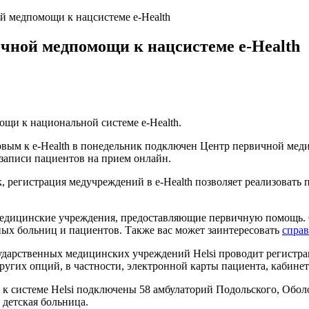
й медпомощи к нацсистеме e-Health
чной медпомощи к нацсистеме e-Health
щи к национальной системе e-Health.
ервым к e-Health в понедельник подключен Центр первичной м
х записи пациентов на прием онлайн.
регистрация медучреждений в e-Health позволяет реализовать 
е медицинские учреждения, предоставляющие первичную помощь.
ных больниц и пациентов. Также вас может заинтересовать
справ
сударственных медицинских учреждений Helsi проводит регистра
угих опций, в частности, электронной карты пациента, кабинета
к системе Helsi подключены 58 амбулаторий Подольского, Обол
 детская больница.