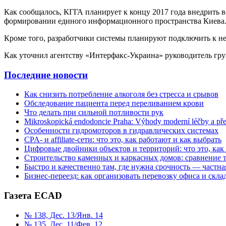
Как сообщалось, КГГА планирует к концу 2017 года внедрить во
формировании единого информационного пространства Киева. В
Кроме того, разработчики системы планируют подключить к не
Как уточнил агентству «Интерфакс-Украина» руководитель гру
Последние новости
Как снизить потребление алкоголя без стресса и срывов
Обследование пациента перед переливанием крови
Что делать при сильной потливости рук
Mikroskopická endodoncie Praha: Výhody moderní léčby a př
Особенности гидромоторов в гидравлических системах
CPA- и affiliate-сети: что это, как работают и как выбрать
Цифровые двойники объектов и территорий: что это, как
Строительство каменных и каркасных домов: сравнение 
Быстро и качественно там, где нужна срочность — частна
Бизнес-переезд: как организовать перевозку офиса и склад
Газета ECAD
№ 138, Дес. 13/Янв. 14
№ 135, Дес. 11/Фев. 12