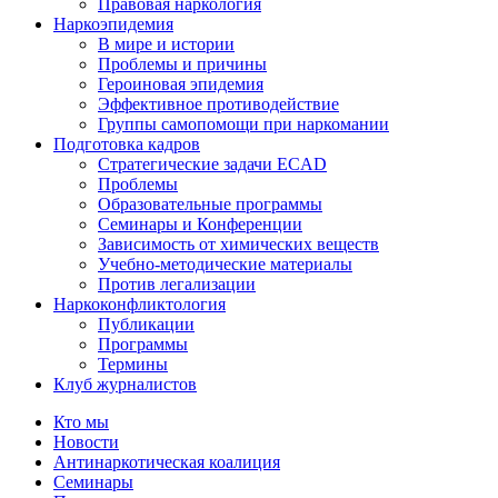
Правовая наркология
Наркоэпидемия
В мире и истории
Проблемы и причины
Героиновая эпидемия
Эффективное противодействие
Группы самопомощи при наркомании
Подготовка кадров
Стратегические задачи ECAD
Проблемы
Образовательные программы
Семинары и Конференции
Зависимость от химических веществ
Учебно-методические материалы
Против легализации
Наркоконфликтология
Публикации
Программы
Термины
Клуб журналистов
Кто мы
Новости
Антинаркотическая коалиция
Семинары