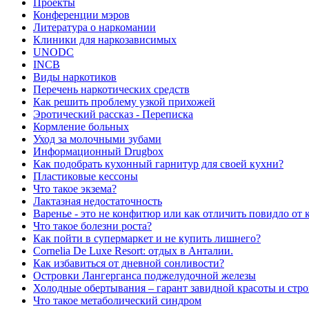
Проекты
Конференции мэров
Литература о наркомании
Клиники для наркозависимых
UNODC
INCB
Виды наркотиков
Перечень наркотических средств
Как решить проблему узкой прихожей
Эротический рассказ - Переписка
Кормление больных
Уход за молочными зубами
Информационный Drugbox
Как подобрать кухонный гарнитур для своей кухни?
Пластиковые кессоны
Что такое экзема?
Лактазная недостаточность
Варенье - это не конфитюр или как отличить повидло от
Что такое болезни роста?
Как пойти в супермаркет и не купить лишнего?
Сornelia De Luxe Resort: отдых в Анталии.
Как избавиться от дневной сонливости?
Островки Лангерганса поджелудочной железы
Холодные обертывания – гарант завидной красоты и стр
Что такое метаболический синдром