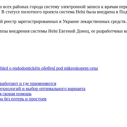
 всех районах города систему электронной записи к врачам перв
 статусе пилотного проекта система Helsi была внедрена в Под
й реестр зарегистрированных в Украине лекарственных средств.
ппы внедрения системы Helsi Евгений Донец, ее разработчики 
ehled o endodontickém ošetření pod mikroskopem cena
 работают и где применяются
технологий и выбор оптимального варианта
я скорая помощь
а без потерь и простоев