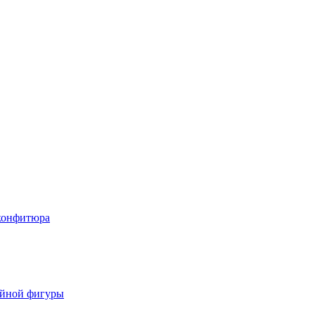
 конфитюра
ойной фигуры