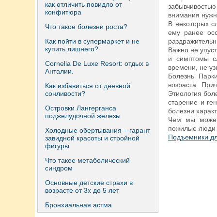
как отличить повидло от
забывчивость
конфитюра
внимания нужно
В некоторых с
Что такое болезни роста?
ему ранее осо
Как пойти в супермаркет и не
раздражительн
купить лишнего?
Важно не упус
и симптомы с
Сornelia De Luxe Resort: отдых в
времени, не уз
Анталии.
Болезнь Парк
возраста. При
Как избавиться от дневной
сонливости?
Этиология бол
старение и ге
Островки Лангерганса
болезни харак
поджелудочной железы
Чем мы можем
пожилые люди 
Холодные обертывания – гарант
Подъемники дл
завидной красоты и стройной
фигуры
Что такое метаболический
синдром
Основные детские страхи в
возрасте от 3х до 5 лет
Бронхиальная астма