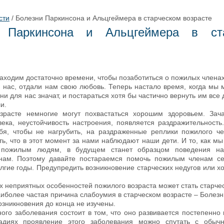
сти
/
Болезни Паркинсона и Альцгеймера в старческом возрасте
и Паркинсона и Альцгеймера в ста
находим достаточно времени, чтобы позаботиться о пожилых члена
 нас, отдали нам свою любовь. Теперь настало время, когда мы 
они для нас значат, и постараться хотя бы частично вернуть им все 
и.
зрасте немногие могут похвастаться хорошим здоровьем. Зача
века, неустойчивость настроения, появляется раздражительность
бя, чтобы не нагрубить, на раздраженные реплики пожилого че
ть, что в этот момент за нами наблюдают наши дети. И то, как мы
 пожилым людям, в будущем станет образцом поведения на
нам. Поэтому давайте постараемся помочь пожилым членам се
лгие годы. Предупредить возникновение старческих недугов или х
х неприятных особенностей пожилого возраста может стать старче
аиболее частая причина слабоумия в старческом возрасте – Болезн
озникновения до конца не изучены.
ного заболевания состоит в том, что оно развивается постепенно 
адиях проявление этого заболевания можно спутать с обычн