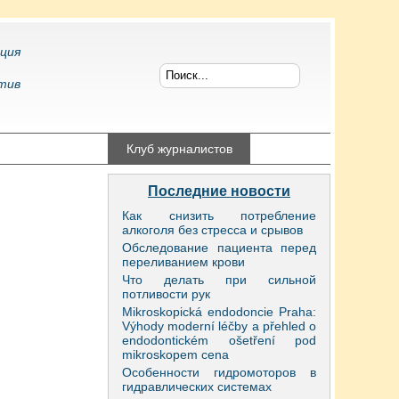
ция
тив
конфликтология
Клуб журналистов
Последние новости
Как снизить потребление
алкоголя без стресса и срывов
Обследование пациента перед
переливанием крови
Что делать при сильной
потливости рук
Mikroskopická endodoncie Praha:
Výhody moderní léčby a přehled o
endodontickém ošetření pod
mikroskopem cena
Особенности гидромоторов в
гидравлических системах