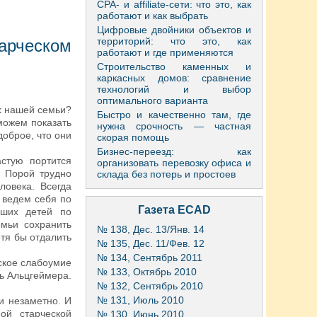
CPA- и affiliate-сети: что это, как
работают и как выбрать
Цифровые двойники объектов и
территорий: что это, как
рческом
работают и где применяются
Строительство каменных и
каркасных домов: сравнение
технологий и выбор
оптимального варианта
х нашей семьи?
Быстро и качественно там, где
можем показать
нужна срочность — частная
доброе, что они
скорая помощь
Бизнес-переезд: как
стую портится
организовать перевозку офиса и
. Порой трудно
склада без потерь и простоев
ловека. Всегда
 ведем себя по
Газета ECAD
ших детей по
мьи сохранить
№ 138, Дес. 13/Янв. 14
отя бы отдалить
№ 135, Дес. 11/Фев. 12
№ 134, Сентябрь 2011
ское слабоумие
№ 133, Октябрь 2010
ь Альцгеймера.
№ 132, Сентябрь 2010
№ 131, Июль 2010
и незаметно. И
ой старческой
№ 130, Июнь 2010