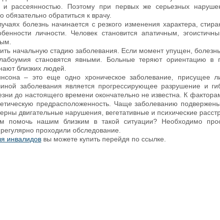
ю и рассеянностью. Поэтому при первых же серьезных наруше
 обязательно обратиться к врачу.
лучаях болезнь начинается с резкого изменения характера, стир
бенности личности. Человек становится апатичным, эгоистичн
ым.
тить начальную стадию заболевания. Если момент упущен, болезнь
лабоумия становятся явными. Больные теряют ориентацию в п
нают близких людей.
инсона – это еще одно хроническое заболевание, присущее л
чиной заболевания является прогрессирующее разрушение и ги
езни до настоящего времени окончательно не известна. К факторам
нетическую предрасположенность. Чаще заболеванию подвержен
терны двигательные нарушения, вегетативные и психические расстр
 помочь нашим близким в такой ситуации? Необходимо прос
регулярно проходили обследование.
я инвалидов
вы можете купить перейдя по ссылке.