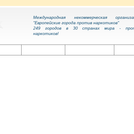
Международная некоммерческая организа
"Европейские города против наркотиков"
249 городов в 30 странах мира - про
наркотиков!
олитика
Наркоэпидемия
Подготовка кадров
Нарко