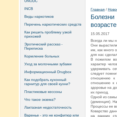
UNODC
INCB
Главная
/
Ново
Болезн
Виды наркотиков
возрасте
Перечень наркотических средств
Как решить проблему узкой
15.05.2017
прихожей
Всегда ли мы 
Эротический рассказ -
Они вырастили
Переписка
им, как много 
для нас сделал
Кормление больных
В пожилом во
Уход за молочными зубами
характер чело
удерживать се
Информационный Drugbox
следует помни
отношению к
Как подобрать кухонный
отношению к 
гарнитур для своей кухни?
здоровье на до
Пластиковые кессоны
их приход.
Одной из самы
Что такое экзема?
(деменция). Н
Процессы ее в
Лактазная недостаточность
Коварство дан
Варенье - это не конфитюр или
на ранних ст