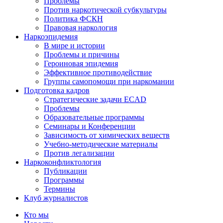
Проблемы
Против наркотической субкультуры
Политика ФСКН
Правовая наркология
Наркоэпидемия
В мире и истории
Проблемы и причины
Героиновая эпидемия
Эффективное противодействие
Группы самопомощи при наркомании
Подготовка кадров
Стратегические задачи ECAD
Проблемы
Образовательные программы
Семинары и Конференции
Зависимость от химических веществ
Учебно-методические материалы
Против легализации
Наркоконфликтология
Публикации
Программы
Термины
Клуб журналистов
Кто мы