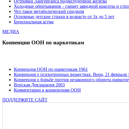
Островки Лангерганса поджелудочной железы
Холодные обертывания – гарант завидной красоты и стр
Что такое метаболический синдром
Основные детские страхи в возрасте от 3х до 5 лет
Бронхиальная астма
МЕДИА
Конвенции ООН по наркотикам
Конвенция ООН по наркотикам 1961
Конвенция о психотропных веществах. Вена, 21 февраля 1
Конвенция о борьбе против незаконного оборота наркотич
Венская Декларация 2003
Комментарии к конвенциям ООН
ПОДДЕРЖИТЕ САЙТ