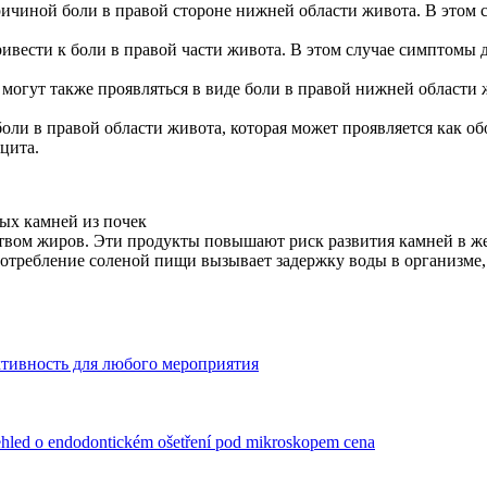
ичиной боли в правой стороне нижней области живота. В этом с
ивести к боли в правой части живота. В этом случае симптомы
 могут также проявляться в виде боли в правой нижней области ж
ли в правой области живота, которая может проявляется как об
цита.
ых камней из почек
твом жиров. Эти продукты повышают риск развития камней в жел
требление соленой пищи вызывает задержку воды в организме, ч
ктивность для любого мероприятия
ehled o endodontickém ošetření pod mikroskopem cena