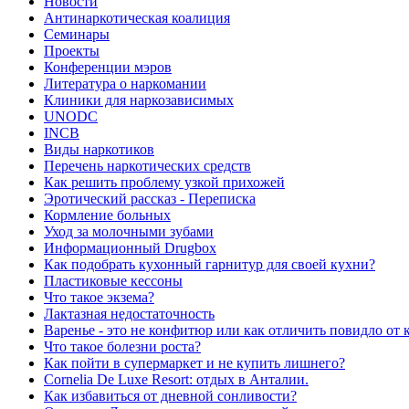
Новости
Антинаркотическая коалиция
Семинары
Проекты
Конференции мэров
Литература о наркомании
Клиники для наркозависимых
UNODC
INCB
Виды наркотиков
Перечень наркотических средств
Как решить проблему узкой прихожей
Эротический рассказ - Переписка
Кормление больных
Уход за молочными зубами
Информационный Drugbox
Как подобрать кухонный гарнитур для своей кухни?
Пластиковые кессоны
Что такое экзема?
Лактазная недостаточность
Варенье - это не конфитюр или как отличить повидло от
Что такое болезни роста?
Как пойти в супермаркет и не купить лишнего?
Сornelia De Luxe Resort: отдых в Анталии.
Как избавиться от дневной сонливости?