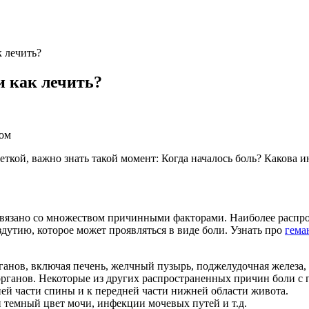
к лечить?
и как лечить?
ром
леткой, важно знать такой момент: Когда началось боль? Каков
 связано со множеством причинными факторами. Наиболее распр
здутию, которое может проявляться в виде боли. Узнать про
гема
ганов, включая печень, желчный пузырь, поджелудочная железа, 
органов. Некоторые из других распространенных причин боли с
ней части спины и к передней части нижней области живота.
и темный цвет мочи, инфекции мочевых путей и т.д.