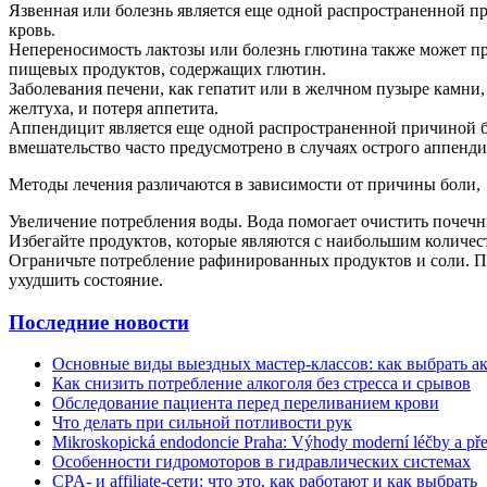
Язвенная или болезнь является еще одной распространенной пр
кровь.
Непереносимость лактозы или болезнь глютина также может пр
пищевых продуктов, содержащих глютин.
Заболевания печени, как гепатит или в желчном пузыре камни,
желтуха, и потеря аппетита.
Аппендицит является еще одной распространенной причиной бо
вмешательство часто предусмотрено в случаях острого аппенди
Методы лечения различаются в зависимости от причины боли,
Увеличение потребления воды. Вода помогает очистить почечн
Избегайте продуктов, которые являются с наибольшим количес
Ограничьте потребление рафинированных продуктов и соли. По
ухудшить состояние.
Последние новости
Основные виды выездных мастер-классов: как выбрать а
Как снизить потребление алкоголя без стресса и срывов
Обследование пациента перед переливанием крови
Что делать при сильной потливости рук
Mikroskopická endodoncie Praha: Výhody moderní léčby a př
Особенности гидромоторов в гидравлических системах
CPA- и affiliate-сети: что это, как работают и как выбрать