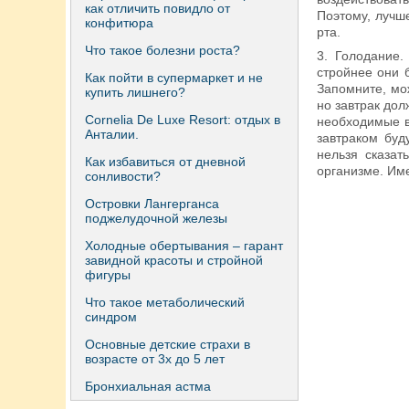
как отличить повидло от
Поэтому, лучш
конфитюра
рта.
Что такое болезни роста?
3. Голодание
стройнее они 
Как пойти в супермаркет и не
Запомните, мо
купить лишнего?
но завтрак дол
Сornelia De Luxe Resort: отдых в
необходимые в
Анталии.
завтраком буд
нельзя сказат
Как избавиться от дневной
организме. Име
сонливости?
Островки Лангерганса
поджелудочной железы
Холодные обертывания – гарант
завидной красоты и стройной
фигуры
Что такое метаболический
синдром
Основные детские страхи в
возрасте от 3х до 5 лет
Бронхиальная астма