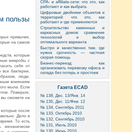
CPA- и affiliate-сети: что это, как
работают и как выбрать
Цифровые двойники объектов и
территорий: что это, как
ем пользы
работают и где применяются
Строительство каменных и
каркасных домов: сравнение
орых привычек,
технологий и выбор
оптимального варианта
оторые на самом
Быстро и качественно там, где
нужна срочность — частная
едств, которые
скорая помощь
дные микробы с
Бизнес-переезд: как
пасить себя от
организовать перевозку офиса и
 все бактерии,
склада без потерь и простоев
образом, люди,
ивным влияниям
ого мыла. Если
Газета ECAD
том. Поверьте,
№ 138, Дес. 13/Янв. 14
, вы сможете на
№ 135, Дес. 11/Фев. 12
№ 134, Сентябрь 2011
, которые после
№ 133, Октябрь 2010
вильно. Дело в
№ 132, Сентябрь 2010
время. То есть
№ 131, Июль 2010
 механически
№ 130, Июнь 2010
о, а навсегда.