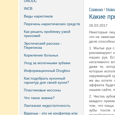
UNODC
INCB
Главная
/
Ново
Какие пр
Виды наркотиков
Перечень наркотических средств
26.03.2017
Как решить проблему узкой
Некоторые люд
прихожей
что не замечаю
деле способны
Эротический рассказ -
Переписка
1. Мытье рук 
рекламируют к
Кормление больных
наших рук. Ес
негативного в
Уход за молочными зубами
даже те, кото
Информационный Drugbox
которые испол
окружающей ср
Как подобрать кухонный
же вы хотите 
гарнитур для своей кухни?
эффекта будет
нашем сайте, п
Пластиковые кессоны
2. Чистка зубо
Что такое экзема?
каждого прием
Лактазная недостаточность
том, что пища
зубы после 
Варенье - это не конфитюр или
воздействоват