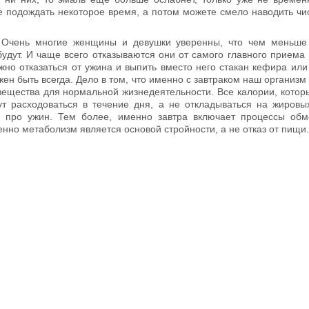
е подождать некоторое время, а потом можете смело наводить чис
. Очень многие женщины и девушки уверенны, что чем меньше 
будут. И чаще всего отказываются они от самого главного приема 
жно отказаться от ужина и выпить вместо него стакан кефира или 
жен быть всегда. Дело в том, что именно с завтраком наш организм
ещества для нормальной жизнедеятельности. Все калории, котор
ут расходоваться в течение дня, а не откладываться на жировых
ь про ужин. Тем более, именно завтра включает процессы об
нно метаболизм является основой стройности, а не отказ от пищи.