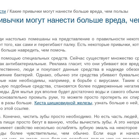
сти
/
Какие привычки могут нанести больше вреда, чем пользы
ивычки могут нанести больше вреда, ч
и настолько помешаны на представление о правильности некот
т того, как сами и перегибают палку. Есть некоторые привычки, к
 больше навредить, чем помочь.
с помощью специальных средств. Сейчас существует множество ср
ак антибактериальные. Реклама гласит, что они убивают все вре
тественно, люди и покупают данные средства в надежде обезо
лияние бактерий. Однако, обычно эти средства убивают буквально
рые нам необходимы, например, в борьбе с вирусами. Таким 
ьзую подобные средства, становятся более подверженные негат
еды. Для мытья рук вполне будет достаточно воды и самого обычн
основательно промыть руки, то можете просто протереть их спир
 в разы больше.
Киста шишковидной железы
, узнать больше о ней
о этой ссылке.
в. Конечно, чистить зубы просто необходимо. Но есть часть людей
а пищи просто бегут в ванную, чтобы вычистить зубы. А это непра
 имеет свойство несколько ослаблять зубную эмаль на некоторое 
еды более чувствительны, чем обычно. Если еще и начать
ь ни них, то эмаль еще больше ослабнет, только уже не временн