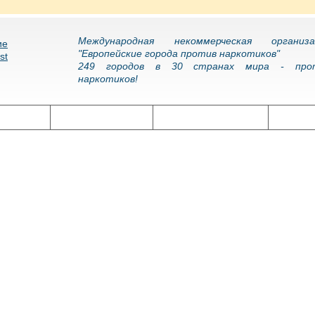
Международная некоммерческая организа
"Европейские города против наркотиков"
249 городов в 30 странах мира - про
наркотиков!
олитика
Наркоэпидемия
Подготовка кадров
Нарко