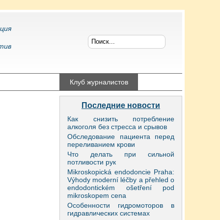
ция
тив
конфликтология
Клуб журналистов
Последние новости
Как снизить потребление
алкоголя без стресса и срывов
Обследование пациента перед
переливанием крови
Что делать при сильной
потливости рук
Mikroskopická endodoncie Praha:
Výhody moderní léčby a přehled o
endodontickém ošetření pod
mikroskopem cena
Особенности гидромоторов в
гидравлических системах