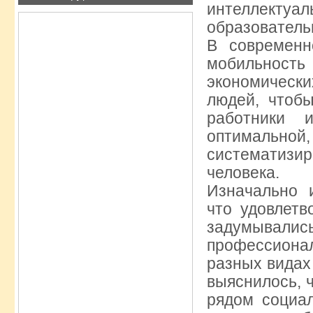
интеллекту
образователь
В современн
мобильнос
экономически
людей, чтоб
работники 
оптимальной
систематиз
человека.
Изначально 
что удовлетв
задумывалис
профессионал
разных видах
выяснилось, 
рядом социал