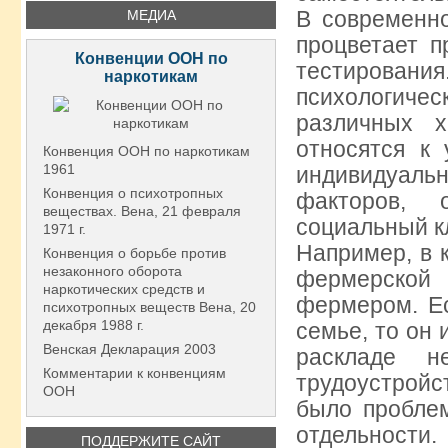
В современно
МЕДИА
процветает п
Конвенции ООН по
тестирования
наркотикам
психологичес
различных х
относятся к
Конвенция ООН по наркотикам
1961
индивидуал
Конвенция о психотропных
факторов, 
веществах. Вена, 21 февраля
социальный кл
1971 г.
Например, в 
Конвенция о борьбе против
незаконного оборота
фермерской
наркотических средств и
фермером. Ес
психотропных веществ Вена, 20
декабря 1988 г.
семье, то он 
Венская Декларация 2003
раскладе н
Комментарии к конвенциям
трудоустройс
ООН
было пробле
отдельности
ПОДДЕРЖИТЕ САЙТ