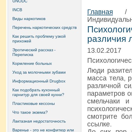
UNODC
INCB
Главная
Индивидуальн
Виды наркотиков
Психолог
Перечень наркотических средств
Как решить проблему узкой
различия 
прихожей
13.02.2017
Эротический рассказ -
Переписка
Психологичес
Кормление больных
Люди разител
Уход за молочными зубами
масса тела, р
Информационный Drugbox
различной си
Как подобрать кухонный
параметров о
гарнитур для своей кухни?
смельчаки и
Пластиковые кессоны
психологичес
Что такое экзема?
смотрите бо
Лактазная недостаточность
ссылке.
Варенье - это не конфитюр или
До сих пор 