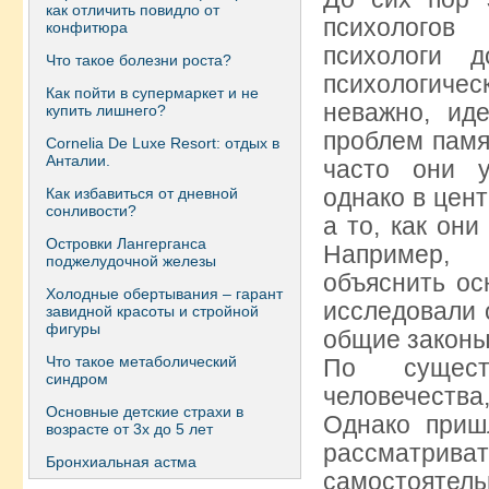
как отличить повидло от
психологов
конфитюра
психологи 
Что такое болезни роста?
психологиче
Как пойти в супермаркет и не
неважно, ид
купить лишнего?
проблем памя
Сornelia De Luxe Resort: отдых в
Анталии.
часто они у
однако в цен
Как избавиться от дневной
сонливости?
а то, как он
Островки Лангерганса
Например, 
поджелудочной железы
объяснить ос
Холодные обертывания – гарант
исследовали 
завидной красоты и стройной
фигуры
общие законы
Что такое метаболический
По сущест
синдром
человечеств
Основные детские страхи в
Однако приш
возрасте от 3х до 5 лет
рассматри
Бронхиальная астма
самостоятель