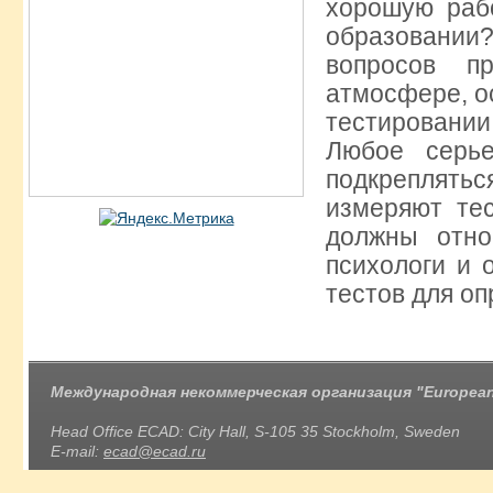
хорошую раб
образовани
вопросов п
атмосфере, о
тестировании
Любое серь
подкреплятьс
измеряют те
должны отно
психологи и 
тестов для оп
Международная некоммерческая организация "European 
Head Office ECAD: City Hall, S-105 35 Stockholm, Sweden
E-mail:
ecad@ecad.ru