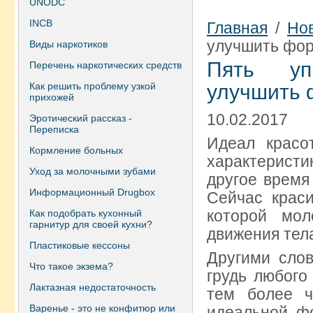
UNODC
INCB
Главная
/
Но
улучшить фор
Виды наркотиков
Пять уп
Перечень наркотических средств
Как решить проблему узкой
улучшить 
прихожей
10.02.2017
Эротический рассказ -
Переписка
Идеал красо
Кормление больных
характеристик
Уход за молочными зубами
другое время
Информационный Drugbox
Сейчас краси
которой мо
Как подобрать кухонный
гарнитур для своей кухни?
движения тел
Пластиковые кессоны
Другими слов
Что такое экзема?
грудь любого
Лактазная недостаточность
тем более ч
Варенье - это не конфитюр или
идеальной фо