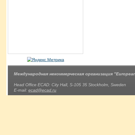
Международная некоммерческая организация "European 
Head Office ECAD: City Hall, S-105 35 Stockholm, Sweden
E-mail:
ecad@ecad.ru