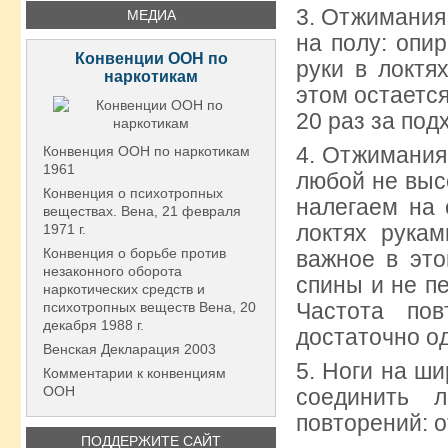
3. Отжимания 
МЕДИА
на полу: опи
Конвенции ООН по
руки в локтя
наркотикам
этом остается
20 раз за под
4. Отжимания
Конвенция ООН по наркотикам
1961
любой не высо
Конвенция о психотропных
налегаем на 
веществах. Вена, 21 февраля
локтях рука
1971 г.
Конвенция о борьбе против
важное в эт
незаконного оборота
спины и не п
наркотических средств и
Частота пов
психотропных веществ Вена, 20
декабря 1988 г.
достаточно од
Венская Декларация 2003
5. Ноги на ши
Комментарии к конвенциям
ООН
соединить 
повторений: о
ПОДДЕРЖИТЕ САЙТ