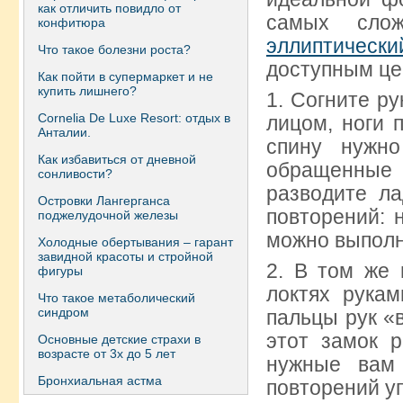
как отличить повидло от
самых сло
конфитюра
эллиптически
Что такое болезни роста?
доступным це
Как пойти в супермаркет и не
купить лишнего?
1. Согните ру
Сornelia De Luxe Resort: отдых в
лицом, ноги 
Анталии.
спину нужн
Как избавиться от дневной
обращенные 
сонливости?
разводите л
Островки Лангерганса
повторений: 
поджелудочной железы
можно выполн
Холодные обертывания – гарант
завидной красоты и стройной
2. В том же 
фигуры
локтях рука
Что такое метаболический
синдром
пальцы рук «
этот замок р
Основные детские страхи в
возрасте от 3х до 5 лет
нужные вам
Бронхиальная астма
повторений у