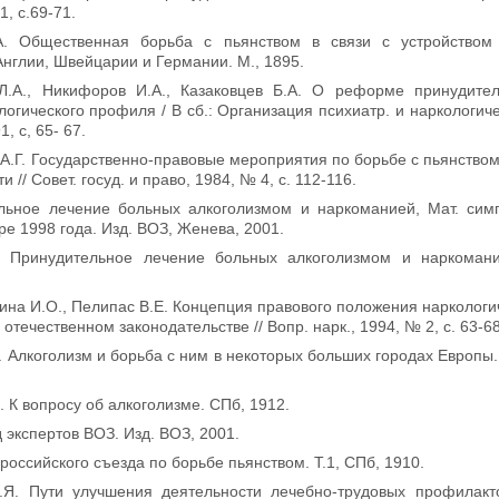
1, с.69-71.
А. Общественная борьба с пьянством в связи с устройством
Англии, Швейцарии и Германии. М., 1895.
Л.А., Никифоров И.А., Казаковцев Б.А. О реформе принудите
логического профиля / В сб.: Организация психиатр. и наркологич
, с, 65- 67.
 А.Г. Государственно-правовые мероприятия по борьбе с пьянством
и // Совет. госуд. и право, 1984, № 4, с. 112-116.
льное лечение больных алкоголизмом и наркоманией, Мат. си
ре 1998 года. Изд. ВОЗ, Женева, 2001.
. Принудительное лечение больных алкоголизмом и наркомани
ина И.О., Пелипас В.Е. Концепция правового положения наркологи
отечественном законодательстве // Вопр. нарк., 1994, № 2, с. 63-68
. Алкоголизм и борьба с ним в некоторых больших городах Европы. Д
К. К вопросу об алкоголизме. СПб, 1912.
д экспертов ВОЗ. Изд. ВОЗ, 2001.
ероссийского съезда по борьбе пьянством. Т.1, СПб, 1910.
.Я. Пути улучшения деятельности лечебно-трудовых профилакто