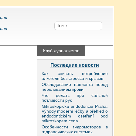
ция
тив
конфликтология
Клуб журналистов
Последние новости
Как снизить потребление
алкоголя без стресса и срывов
Обследование пациента перед
переливанием крови
Что делать при сильной
потливости рук
Mikroskopická endodoncie Praha:
Výhody moderní léčby a přehled o
endodontickém ošetření pod
mikroskopem cena
Особенности гидромоторов в
гидравлических системах