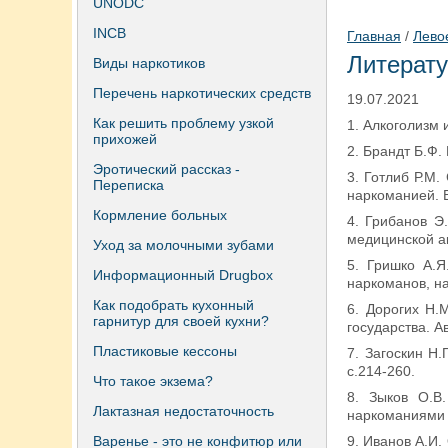
UNODC
INCB
Главная
/
Лево
Литерат
Виды наркотиков
Перечень наркотических средств
19.07.2021
Как решить проблему узкой
1. Алкоголизм 
прихожей
2. Брандт Б.Ф.
Эротический рассказ -
3. Готлиб Р.М
Переписка
наркоманией. В
Кормление больных
4. Грибанов Э
медицинской ак
Уход за молочными зубами
5. Гришко А.Я
Информационный Drugbox
наркоманов, н
Как подобрать кухонный
6. Дорогих Н.
гарнитур для своей кухни?
государства. Ав
Пластиковые кессоны
7. Загоскин Н.
с.214-260.
Что такое экзема?
8. Зыков О.В
Лактазная недостаточность
наркоманиями //
Варенье - это не конфитюр или
9. Иванов А.И.