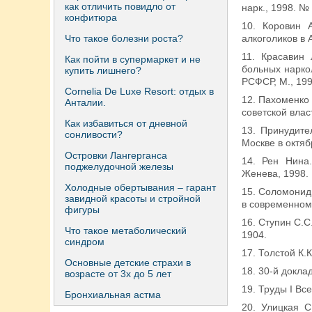
как отличить повидло от
нарк., 1998. № 
конфитюра
10. Коровин 
Что такое болезни роста?
алкоголиков в 
11. Красавин 
Как пойти в супермаркет и не
больных нарко
купить лишнего?
РСФСР, М., 1991
Сornelia De Luxe Resort: отдых в
12. Пахоменко
Анталии.
советской власт
Как избавиться от дневной
13. Принудите
сонливости?
Москве в октяб
Островки Лангерганса
14. Рен Нина
поджелудочной железы
Женева, 1998.
Холодные обертывания – гарант
15. Соломонид
завидной красоты и стройной
в современном 
фигуры
16. Ступин С.С
Что такое метаболический
1904.
синдром
17. Толстой К.
Основные детские страхи в
18. 30-й докла
возрасте от 3х до 5 лет
19. Труды I Вс
Бронхиальная астма
20. Улицкая С