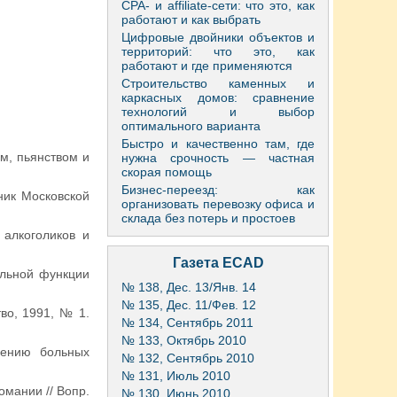
CPA- и affiliate-сети: что это, как
работают и как выбрать
Цифровые двойники объектов и
территорий: что это, как
работают и где применяются
Строительство каменных и
каркасных домов: сравнение
технологий и выбор
оптимального варианта
Быстро и качественно там, где
м, пьянством и
нужна срочность — частная
скорая помощь
Бизнес-переезд: как
ник Московской
организовать перевозку офиса и
склада без потерь и простоев
 алкоголиков и
Газета ECAD
ольной функции
№ 138, Дес. 13/Янв. 14
№ 135, Дес. 11/Фев. 12
тво, 1991, № 1.
№ 134, Сентябрь 2011
№ 133, Октябрь 2010
чению больных
№ 132, Сентябрь 2010
№ 131, Июль 2010
омании // Вопр.
№ 130, Июнь 2010