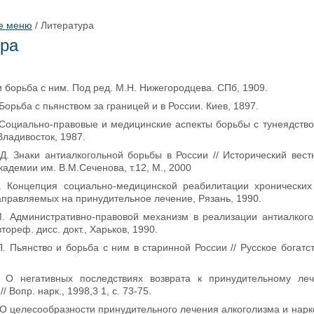
е меню
/
Литература
ура
и борьба с ним. Под ред. М.Н. Нижегородцева. СПб, 1909.
 Борьба с пьянством за границей и в России. Киев, 1897.
. Социально-правовые и медицинские аспекты борьбы с тунеядство
ладивосток, 1987.
.Д. Знаки антиалкогольной борьбы в России // Исторический вест
адемии им. В.М.Сеченова, т.12, М., 2000
. Концепция социально-медицинской реабилитации хронических
аправляемых на принудительное лечение, Рязань, 1990.
М. Административно-правовой механизм в реализации антиалког
тореф. дисс. докт., Харьков, 1990.
П. Пьянство и борьба с ним в старинной России // Русское богатс
. О негативных последствиях возврата к принудительному ле
 Вопр. нарк., 1998,3 1, с. 73-75.
 О целесообразности принудительного лечения алкоголизма и нарк