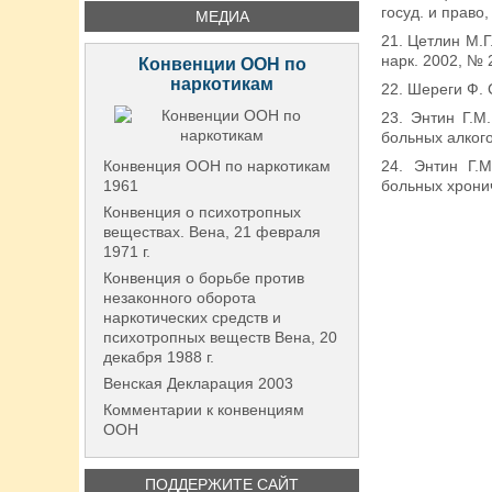
госуд. и право,
МЕДИА
21. Цетлин М.Г
нарк. 2002, № 2
Конвенции ООН по
наркотикам
22. Шереги Ф.
23. Энтин Г.М
больных алкого
Конвенция ООН по наркотикам
24. Энтин Г.М
1961
больных хронич
Конвенция о психотропных
веществах. Вена, 21 февраля
1971 г.
Конвенция о борьбе против
незаконного оборота
наркотических средств и
психотропных веществ Вена, 20
декабря 1988 г.
Венская Декларация 2003
Комментарии к конвенциям
ООН
ПОДДЕРЖИТЕ САЙТ