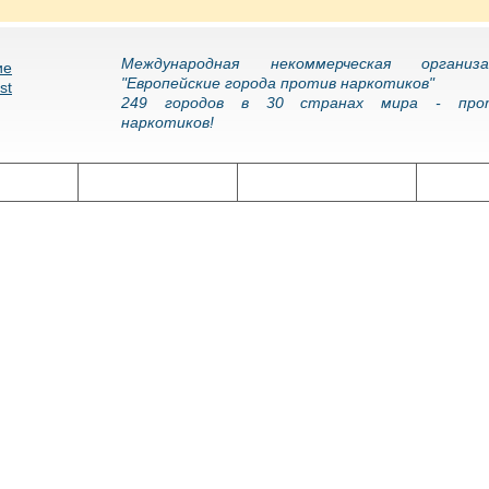
Международная некоммерческая организа
"Европейские города против наркотиков"
249 городов в 30 странах мира - про
наркотиков!
олитика
Наркоэпидемия
Подготовка кадров
Нарко