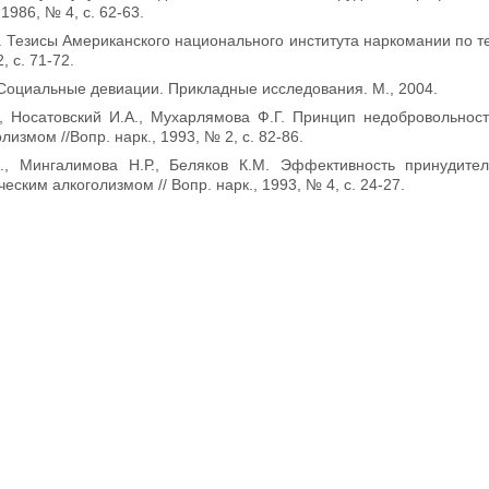
 1986, № 4, с. 62-63.
. Тезисы Американского национального института наркомании по те
, с. 71-72.
 Социальные девиации. Прикладные исследования. М., 2004.
., Носатовский И.А., Мухарлямова Ф.Г. Принцип недобровольнос
лизмом //Вопр. нарк., 1993, № 2, с. 82-86.
., Мингалимова Н.Р., Беляков К.М. Эффективность принудите
еским алкоголизмом // Вопр. нарк., 1993, № 4, с. 24-27.