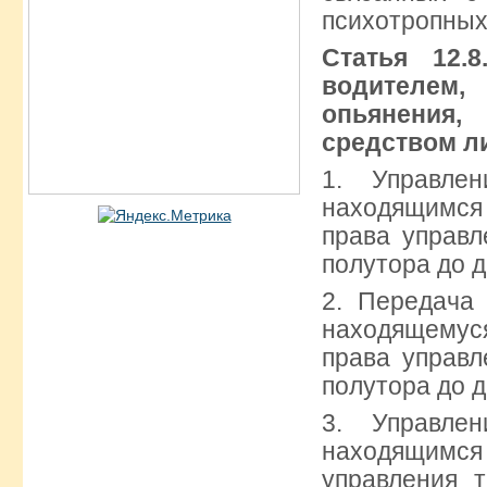
психотропных
Статья 12.
водител
опьянения,
средством л
1. Управле
находящимся
права управл
полутора до д
2. Передача
находящемуся
права управл
полутора до д
3. Управле
находящимся 
управления 