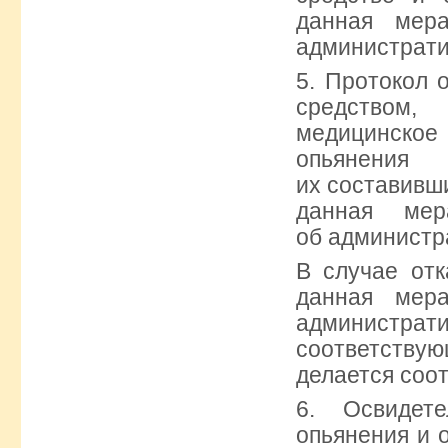
данная мер
администрати
5. Протокол 
средством,
медицинско
опьянения
их составивш
данная мер
об администр
В случае отк
данная мер
администра
соответ
делается соо
6. Освидете
опьянения и 