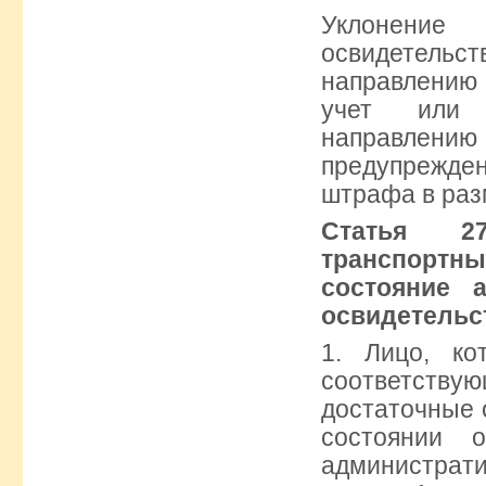
Уклонени
освидетел
направлению 
учет или 
направлен
предупрежд
штрафа в разм
Статья 27
транспортн
состояние 
освидетельс
1. Лицо, ко
соответствую
достаточные о
состоянии 
администрат