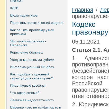
UNODC
INCB
Главная
/
Ле
правонаруше
Виды наркотиков
Кодекс
Перечень наркотических средств
Как решить проблему узкой
правонар
прихожей
05.11.2021
Эротический рассказ -
Переписка
Статья 2.1.
Кормление больных
1. Админис
Уход за молочными зубами
противо
Информационный Drugbox
(бездействи
Как подобрать кухонный
которое нас
гарнитур для своей кухни?
Российско
Пластиковые кессоны
правонаруш
Что такое экзема?
ответственнос
Лактазная недостаточность
2. Юридическ
Варенье - это не конфитюр или