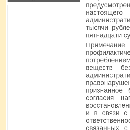
предусмотрен
настояще
администрати
тысячи рубл
пятнадцати су
Примечание. 
профилактич
потребление
веществ бе
администр
правонаруш
признанное 
согласия н
восстановлен
и в связи с
ответствен
связанных с