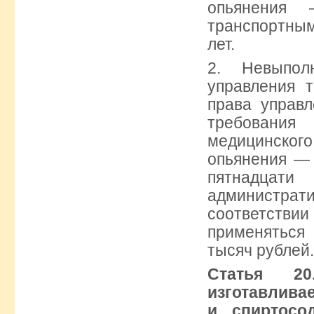
опьянения 
транспортным
лет.
2. Невыпол
управления 
права управл
требования
медицинско
опьянения — 
пятнадц
администрати
соответст
применяться
тысяч рублей.
Статья 20
изготавли
и спиртосо