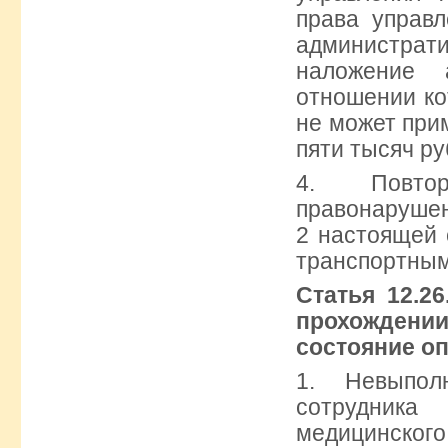
права управ
администрати
наложение 
отношении ко
не может при
пяти тысяч ру
4. Повтор
правонаруш
2 настоящей 
транспортным
Статья 12.2
прохождени
состояние о
1. Невыпол
сотрудн
медицинско