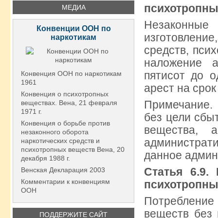
психотропны
МЕДИА
Незаконные
Конвенции ООН по
изготовление
наркотикам
средств, пси
наложение 
пятисот до 
Конвенция ООН по наркотикам
1961
арест на срок
Конвенция о психотропных
Примечание.
веществах. Вена, 21 февраля
1971 г.
без цели сбы
Конвенция о борьбе против
вещества, 
незаконного оборота
админист
наркотических средств и
психотропных веществ Вена, 20
данное админ
декабря 1988 г.
Статья 6.9.
Венская Декларация 2003
Комментарии к конвенциям
психотропны
ООН
Потребление
веществ без 
ПОДДЕРЖИТЕ САЙТ