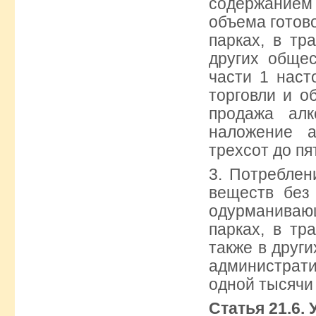
содержанием
объема готово
парках, в тр
других обще
части 1 наст
торговли и о
продажа алк
наложение 
трехсот до пя
3. Потреблен
веществ без
одурманивающ
парках, в тр
также в друг
администрати
одной тысячи 
Статья 21.6.