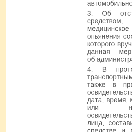
автомобильно
3. Об отст
средство
медицинско
опьянения со
которого вру
данная мер
об администр
4. В прото
транспортн
также в пр
освидетельст
дата, время,
или нап
освидетельс
лица, состав
средстве и 