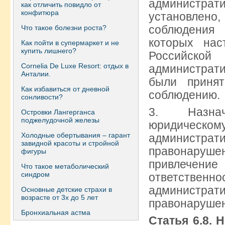
администра
как отличить повидло от
конфитюра
установлен
соблюден
Что такое болезни роста?
которых нас
Как пойти в супермаркет и не
купить лишнего?
Российс
Сornelia De Luxe Resort: отдых в
администрати
Анталии.
были приня
Как избавиться от дневной
соблюдению.
сонливости?
3. Назнач
Островки Лангерганса
поджелудочной железы
юридичес
Холодные обертывания – гарант
администр
завидной красоты и стройной
правонарушен
фигуры
привлечени
Что такое метаболический
синдром
ответственн
администр
Основные детские страхи в
возрасте от 3х до 5 лет
правонарушен
Бронхиальная астма
Статья 6.8. 