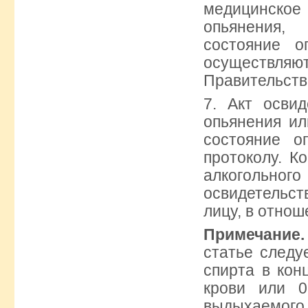
медицинско
опьянения,
состояние о
осуществл
Правительств
7. Акт освид
опьянения ил
состояние о
протоколу. К
алкогольног
освидетельст
лицу, в отнош
Примечание.
статье следу
спирта в кон
крови или 
выдыхаемого 