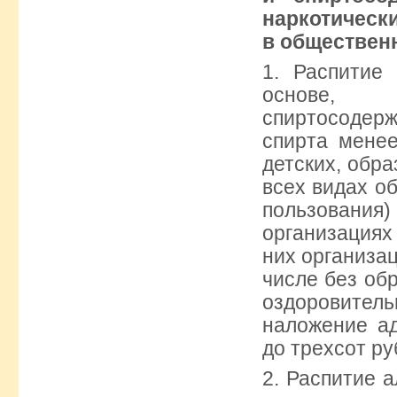
наркотичес
в обществен
1. Распитие
основе
спиртосодер
спирта менее
детских, обр
всех видах о
пользования
организациях
них организац
числе без об
оздоровител
наложение а
до трехсот ру
2. Распитие 