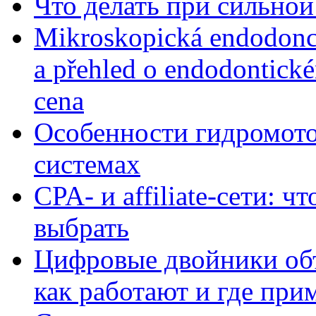
Что делать при сильной
Mikroskopická endodonc
a přehled o endodontick
cena
Особенности гидромото
системах
CPA- и affiliate-сети: ч
выбрать
Цифровые двойники объе
как работают и где при