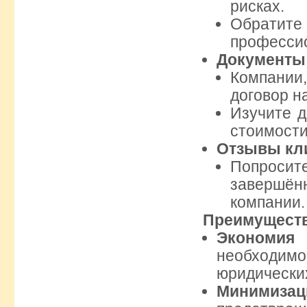
рисках.
Обрати
профессио
Документы
Компании
договор н
Изучите 
стоимости
Отзывы кл
Попрос
завершённ
компании.
Преимуществ
Экономия
необходи
юридических
Минимиза