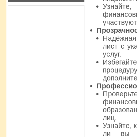
Узнайте,
финансов
участвуют
Прозрачнос
Надёжная
лист с ук
услуг.
Избегайт
процедур
дополните
Профессио
Проверьт
финансов
образова
лиц.
Узнайте, 
ли вы н