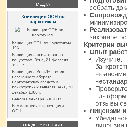
Подготови
МЕДИА
собрать док
Сопровожд
Конвенции ООН по
минимизиро
наркотикам
Реализов
законное о
Конвенция ООН по наркотикам
Критерии вы
1961
Опыт работ
Конвенция о психотропных
Изучите,
веществах. Вена, 21 февраля
1971 г.
банкротс
Конвенция о борьбе против
нюансам
незаконного оборота
нестанда
наркотических средств и
психотропных веществ Вена, 20
Проверь
декабря 1988 г.
платфор
Венская Декларация 2003
отзывы св
Комментарии к конвенциям
Лицензии и
ООН
Убедитес
лицензии 
ПОДДЕРЖИТЕ САЙТ