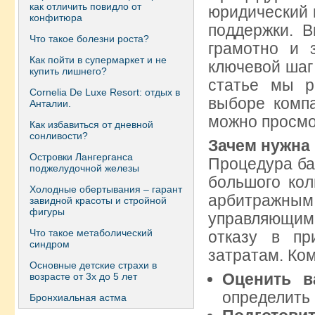
как отличить повидло от
юридический 
конфитюра
поддержки. 
Что такое болезни роста?
грамотно и 
Как пойти в супермаркет и не
ключевой шаг
купить лишнего?
статье мы р
Сornelia De Luxe Resort: отдых в
выборе компа
Анталии.
можно просм
Как избавиться от дневной
сонливости?
Зачем нужна
Островки Лангерганса
Процедура ба
поджелудочной железы
большого кол
Холодные обертывания – гарант
арбитражны
завидной красоты и стройной
фигуры
управляющим
Что такое метаболический
отказу в пр
синдром
затратам. Ко
Основные детские страхи в
Оценить в
возрасте от 3х до 5 лет
определить 
Бронхиальная астма