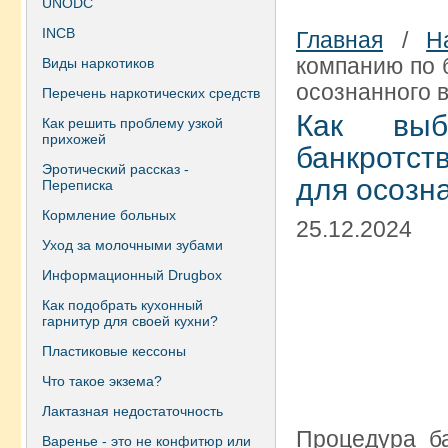
UNODC
INCB
Главная
/
Н
компанию по 
Виды наркотиков
осознанного 
Перечень наркотических средств
Как выб
Как решить проблему узкой
прихожей
банкротст
Эротический рассказ -
для осозн
Переписка
Кормление больных
25.12.2024
Уход за молочными зубами
Информационный Drugbox
Как подобрать кухонный
гарнитур для своей кухни?
Пластиковые кессоны
Что такое экзема?
Лактазная недостаточность
Процедура б
Варенье - это не конфитюр или