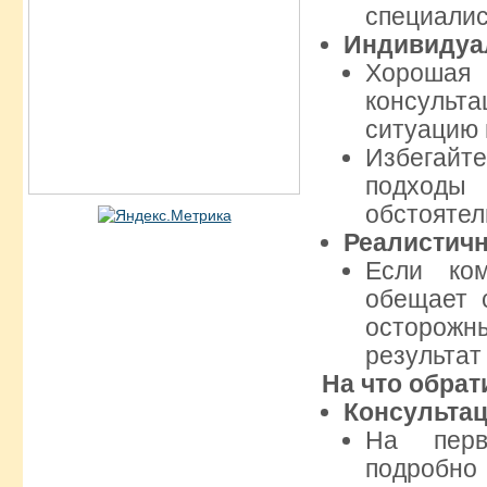
специалис
Индивидуа
Хороша
консульт
ситуацию 
Избегайт
подход
обстоятел
Реалистич
Если ком
обещает с
осторож
результат
На что обра
Консульта
На перв
подробно 