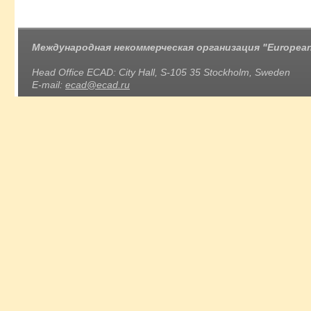
Международная некоммерческая организация "European 
Head Office ECAD: City Hall, S-105 35 Stockholm, Sweden
E-mail:
ecad@ecad.ru