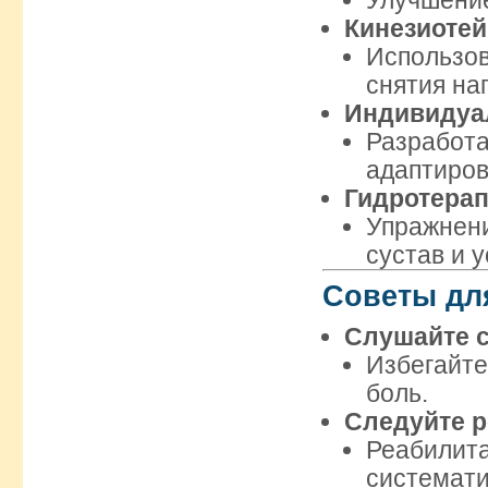
Улучшение
Кинезиоте
Использо
снятия на
Индивидуа
Разрабо
адаптиров
Гидротера
Упражнени
сустав и 
Советы дл
Слушайте с
Избегайте
боль.
Следуйте 
Реабили
системати