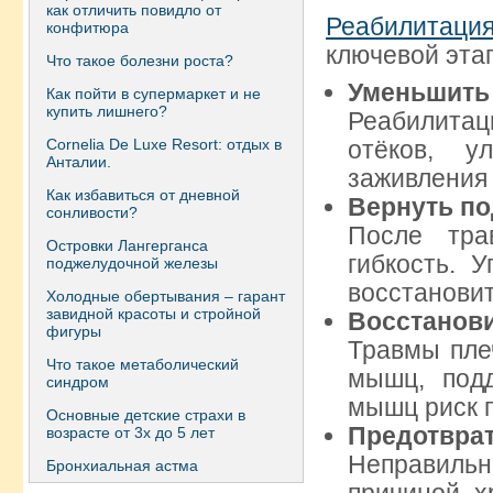
как отличить повидло от
Реабилитаци
конфитюра
ключевой этап
Что такое болезни роста?
Уменьшить 
Как пойти в супермаркет и не
купить лишнего?
Реабилитац
Сornelia De Luxe Resort: отдых в
отёков, у
Анталии.
заживления 
Как избавиться от дневной
Вернуть п
сонливости?
После тра
Островки Лангерганса
гибкость. 
поджелудочной железы
восстанови
Холодные обертывания – гарант
завидной красоты и стройной
Восстанови
фигуры
Травмы пле
Что такое метаболический
мышц, подд
синдром
мышц риск п
Основные детские страхи в
Предотврат
возрасте от 3х до 5 лет
Неправиль
Бронхиальная астма