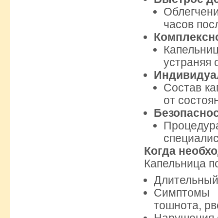
Облегчени
часов пос
Комплексн
Капельни
устраняя 
Индивидуа
Состав ка
от состоя
Безопасно
Процедур
специалис
Когда необхо
Капельница п
Длительный 
Симптомы 
тошнота, рв