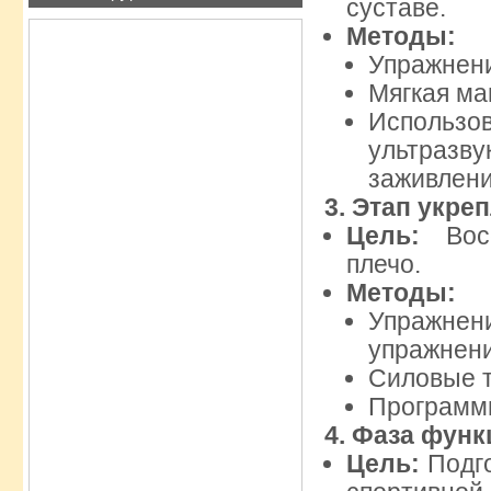
суставе.
Методы:
Упражнени
Мягкая ма
Использо
ультразв
заживлени
3.
Этап укре
Цель:
Восс
плечо.
Методы:
Упражнен
упражнени
Силовые т
Программы
4.
Фаза функ
Цель:
Подго