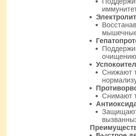
Поддержи
иммунитет
Электролит
Восстана
мышечные 
Гепатопро
Поддерж
очищению 
Успокоите
Снижают т
нормализу
Противорв
Снимают т
Антиоксид
Защищаю
вызванных
Преимуществ
Быстрое д