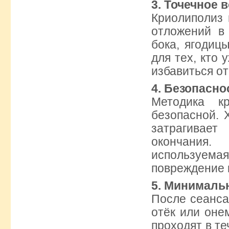
3. Точечное 
Криолиполиз 
отложений в 
бока, ягодиц
для тех, кто 
избавиться о
4. Безопасно
Методика к
безопасной. 
затрагивае
окончания
используем
повреждение 
5. Минималь
После сеанса
отёк или оне
проходят в те