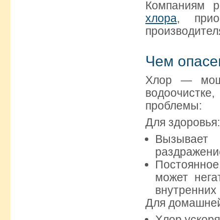
Компаниям р
хлора
, прио
производител
Чем опасе
Хлор — мощ
водоочистк
проблемы:
Для здоровья:
Вызывает 
раздражени
Постоянное
может нега
внутренних 
Для домашней
Хлор ускоря