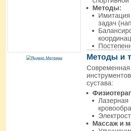
спортивной 
Методы:
Имитация
задач (на
Баланси
координац
Постепенн
Методы и 
Современн
инструменто
сустава:
Физиотера
Лазерна
кровообр
Электрост
Массаж и м