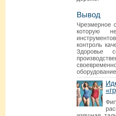
Вывод
Чрезмерное с
которую н
инструменто
контроль кач
Здоровье с
производстве
своевременн
оборудование
Ид
«г
Фи
рас
изящная тал