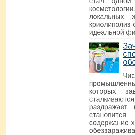
стал одной
косметологи
локальных 
криолиполиз 
идеальной фи
За
с
об
Чи
промышленны
которых за
сталкиваютс
раздражает 
становится
содержание х
обеззаражива