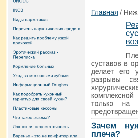
UNODC
INCB
Главная
/
Ниж
Виды наркотиков
Ре
Перечень наркотических средств
су
Как решить проблему узкой
во
прихожей
Эротический рассказ -
Пле
Переписка
суставов в о
Кормление больных
делает его 
Уход за молочными зубами
разрывы св
Информационный Drugbox
хирургичес
Как подобрать кухонный
комплексной
гарнитур для своей кухни?
только на 
Пластиковые кессоны
предотвращен
Что такое экзема?
Зачем ну
Лактазная недостаточность
плеча?
Варенье - это не конфитюр или