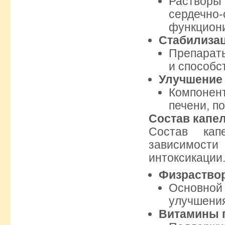
Раствор
сердечн
функцион
Стабилиза
Препарат
и способс
Улучшение 
Компоне
печени, п
Состав капе
Состав кап
зависимост
интоксикации
Физраствор
Основной
улучшения
Витамины г