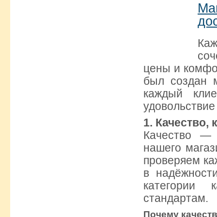
Ма
до
Каж
соч
цены и комфо
был создан 
каждый кли
удовольствие 
1.
Качество, 
Качество — 
нашего магаз
проверяем ка
в надёжност
категории 
стандартам.
Почему качеств