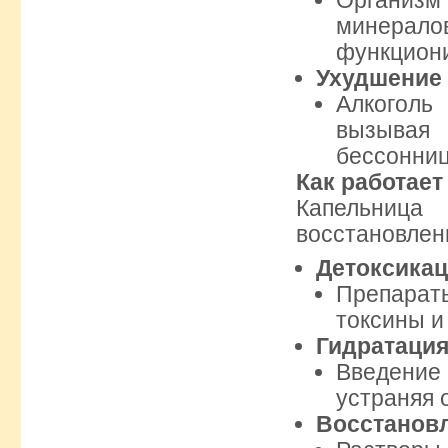
Организ
минера
функцион
Ухудшение
Алкоголь
вызывая
бессонниц
Как работает
Капельница
восстановлен
Детоксика
Препарат
токсины и
Гидратаци
Введени
устраняя 
Восстановл