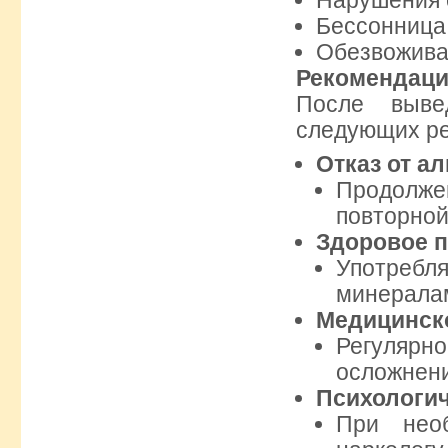
Нарушения 
Бессонница 
Обезвожива
Рекомендаци
После выве
следующих р
Отказ от а
Продолж
повторной
Здоровое п
Употреб
минералам
Медицинск
Регулярно
осложнен
Психологи
При необ