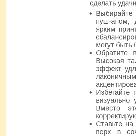
сделать удач
Выбирайте 
пуш-апом, 
ярким прин
сбалансиро
могут быть
Обратите в
Высокая та
эффект удл
лаконичны
акцентирова
Избегайте 
визуально 
Вместо эт
корректирую
Ставьте на
верх в со