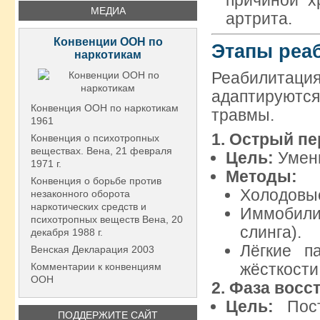
причиной х
МЕДИА
артрита.
Конвенции ООН по
Этапы реа
наркотикам
Реабилитаци
адаптируютс
Конвенция ООН по наркотикам
травмы.
1961
1.
Острый пе
Конвенция о психотропных
веществах. Вена, 21 февраля
Цель:
Умень
1971 г.
Методы:
Конвенция о борьбе против
Холодовые
незаконного оборота
наркотических средств и
Иммобил
психотропных веществ Вена, 20
слинга).
декабря 1988 г.
Лёгкие п
Венская Декларация 2003
жёсткости
Комментарии к конвенциям
ООН
2.
Фаза восс
Цель:
Пост
ПОДДЕРЖИТЕ САЙТ