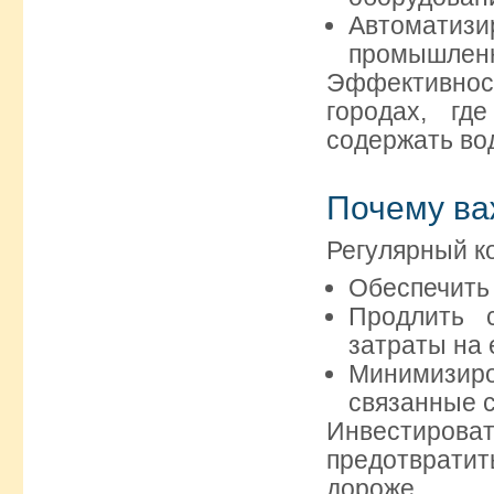
Автоматизи
промышленн
Эффективност
городах, гд
содержать во
Почему ва
Регулярный ко
Обеспечить
Продлить 
затраты на 
Минимизир
связанные с
Инвестиров
предотврати
дороже.