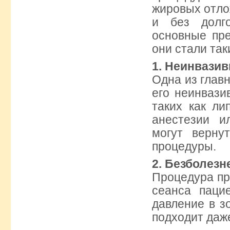
жировых отло
и без долго
основные пр
они стали та
1. Неинвази
Одна из глав
его неинвази
таких как ли
анестезии и
могут верну
процедуры.
2. Безболезн
Процедура пр
сеанса паци
давление в з
подходит даж