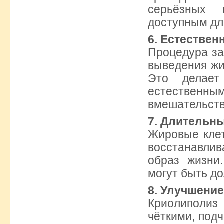
серьёзных 
доступным дл
6. Естествен
Процедура за
выведения жи
Это делает
естественным
вмешательств
7. Длительн
Жировые клет
восстанавли
образ жизни
могут быть д
8. Улучшение
Криолиполиз
чёткими, под