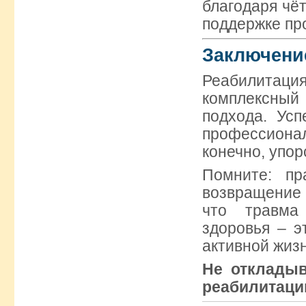
благодаря чё
поддержке пр
Заключени
Реабилитаци
комплексный 
подхода. Ус
профессиона
конечно, упор
Помните: пр
возвращение 
что травма
здоровья – э
активной жизн
Не откладыв
реабилитаци