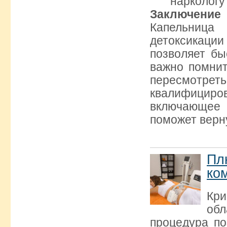
наркологу
Заключение
Капельница
детоксикаци
позволяет бы
важно помнит
пересмотреть
квалифицир
включающее 
поможет верн
Пл
ко
Кр
об
процедура по