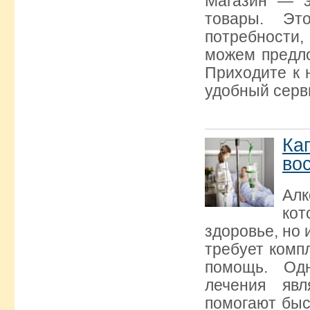
Магазин — э
товары. Эт
потребности
можем предло
Приходите к 
удобный серви
Ка
во
Алк
ко
здоровье, но 
требует комп
помощь. Од
лечения явл
помогают быс