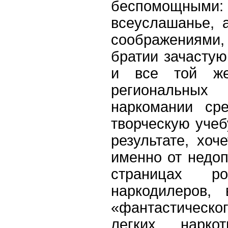
беспомощными: к
всеуслашанье, а
соображениям
братии зачастую
и все той же
региональны
наркомании ср
творческую учеб
результате, хоч
именно от недо
страницах ро
наркодилеров,
«фантастическо
легких нарко