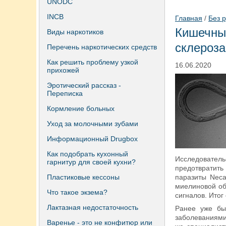
UNODC
INCB
Главная
/
Без 
Кишечные
Виды наркотиков
склероза
Перечень наркотических средств
Как решить проблему узкой
16.06.2020
прихожей
Эротический рассказ -
Переписка
Кормление больных
Уход за молочными зубами
Информационный Drugbox
Как подобрать кухонный
Исследовател
гарнитур для своей кухни?
предотвратить
Пластиковые кессоны
паразиты Neca
миелиновой об
Что такое экзема?
сигналов. Итог
Лактазная недостаточность
Ранее уже бы
заболеваниями
Варенье - это не конфитюр или