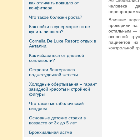
же специалист
как отличить повидло от
человека д
конфитюра
перепрограмми
Что такое болезни роста?
Влияние параз
проверили на 
Как пойти в супермаркет и не
остальным — п
купить лишнего?
основной гру
Сornelia De Luxe Resort: отдых в
пациентов из
Анталии.
контрольной г
Как избавиться от дневной
сонливости?
Островки Лангерганса
поджелудочной железы
Холодные обертывания – гарант
завидной красоты и стройной
фигуры
Что такое метаболический
синдром
Основные детские страхи в
возрасте от 3х до 5 лет
Бронхиальная астма