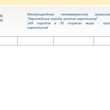
Международная некоммерческая организа
"Европейские города против наркотиков"
249 городов в 30 странах мира - про
наркотиков!
олитика
Наркоэпидемия
Подготовка кадров
Нарко