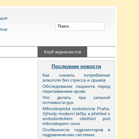
ция
тив
конфликтология
Клуб журналистов
Последние новости
Как снизить потребление
алкоголя без стресса и срывов
Обследование пациента перед
переливанием крови
Что делать при сильной
потливости рук
Mikroskopická endodoncie Praha:
Výhody moderní léčby a přehled o
endodontickém ošetření pod
mikroskopem cena
Особенности гидромоторов в
гидравлических системах