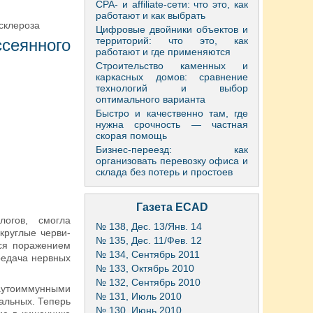
CPA- и affiliate-сети: что это, как
работают и как выбрать
склероза
Цифровые двойники объектов и
территорий: что это, как
ссеянного
работают и где применяются
Строительство каменных и
каркасных домов: сравнение
технологий и выбор
оптимального варианта
Быстро и качественно там, где
нужна срочность — частная
скорая помощь
Бизнес-переезд: как
организовать перевозку офиса и
склада без потерь и простоев
Газета ECAD
логов, смогла
№ 138, Дес. 13/Янв. 14
круглые черви-
№ 135, Дес. 11/Фев. 12
тся поражением
№ 134, Сентябрь 2011
редача нервных
№ 133, Октябрь 2010
№ 132, Сентябрь 2010
аутоиммунными
№ 131, Июль 2010
альных. Теперь
№ 130, Июнь 2010