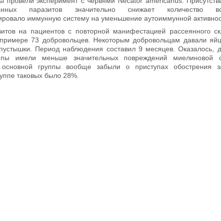
ы провели эксперимент с червями Necator americanus. Присутств
анных паразитов значительно снижает количество в
ровало иммунную систему на уменьшение аутоиммунной активнос
итов на пациентов с повторной манифестацией рассеянного с
примере 73 добровольцев. Некоторым добровольцам давали яйц
устышки. Период наблюдения составил 9 месяцев. Оказалось, 
ппы имели меньше значительных повреждений миелиновой 
 основной группы вообще забыли о приступах обострения з
руппе таковых было 28%.