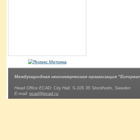
Международная некоммерческая организация "European 
Head Office ECAD: City Hall, S-105 35 Stockholm, Sweden
E-mail:
ecad@ecad.ru