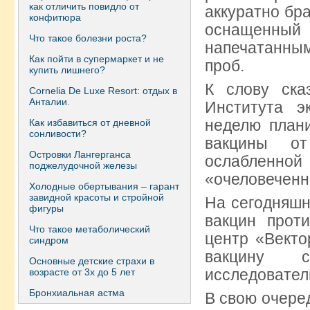
как отличить повидло от
аккуратно бра
конфитюра
оснащенны
Что такое болезни роста?
напечатанны
Как пойти в супермаркет и не
проб.
купить лишнего?
К слову ска
Сornelia De Luxe Resort: отдых в
Анталии.
Института э
неделю план
Как избавиться от дневной
сонливости?
вакцины от
Островки Лангерганса
ослабленно
поджелудочной железы
«очеловеченн
Холодные обертывания – гарант
завидной красоты и стройной
На сегодняшн
фигуры
вакцин прот
Что такое метаболический
центр «Векто
синдром
вакцину со
Основные детские страхи в
исследователь
возрасте от 3х до 5 лет
Бронхиальная астма
В свою очеред