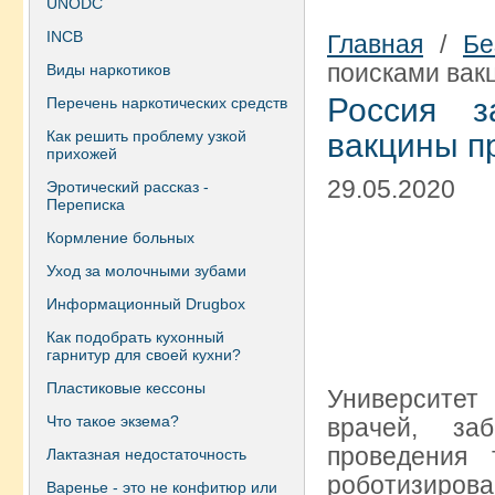
UNODC
INCB
Главная
/
Бе
поисками вак
Виды наркотиков
Россия з
Перечень наркотических средств
Как решить проблему узкой
вакцины п
прихожей
29.05.2020
Эротический рассказ -
Переписка
Кормление больных
Уход за молочными зубами
Информационный Drugbox
Как подобрать кухонный
гарнитур для своей кухни?
Пластиковые кессоны
Университет
Что такое экзема?
врачей, за
проведения 
Лактазная недостаточность
роботизиров
Варенье - это не конфитюр или