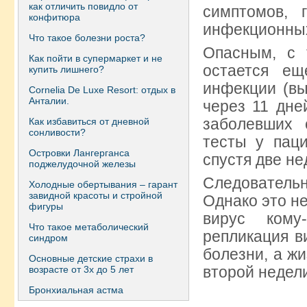
как отличить повидло от
симптомов, 
конфитюра
инфекционных
Что такое болезни роста?
Опасным, с 
Как пойти в супермаркет и не
остается ещ
купить лишнего?
инфекции (вы
Сornelia De Luxe Resort: отдых в
Анталии.
через 11 дне
заболевших 
Как избавиться от дневной
сонливости?
тесты у пац
Островки Лангерганса
спустя две не
поджелудочной железы
Следователь
Холодные обертывания – гарант
завидной красоты и стройной
Однако это н
фигуры
вирус кому
Что такое метаболический
репликация в
синдром
болезни, а ж
Основные детские страхи в
второй недел
возрасте от 3х до 5 лет
Бронхиальная астма