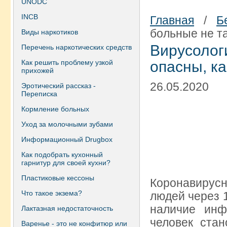
UNODC
INCB
Главная
/
Б
больные не та
Виды наркотиков
Вирусолог
Перечень наркотических средств
Как решить проблему узкой
опасны, ка
прихожей
26.05.2020
Эротический рассказ -
Переписка
Кормление больных
Уход за молочными зубами
Информационный Drugbox
Как подобрать кухонный
гарнитур для своей кухни?
Пластиковые кессоны
Коронавирусн
Что такое экзема?
людей через 
наличие инф
Лактазная недостаточность
человек ста
Варенье - это не конфитюр или