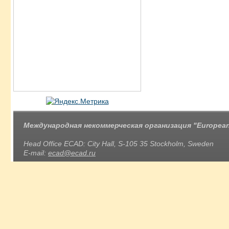
Международная некоммерческая организация "European 
Head Office ECAD: City Hall, S-105 35 Stockholm, Sweden
E-mail:
ecad@ecad.ru