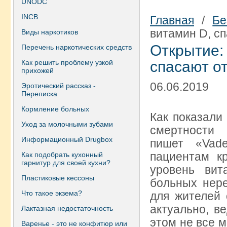
UNODC
INCB
Главная
/
Бе
витамин D, с
Виды наркотиков
Открытие
Перечень наркотических средств
Как решить проблему узкой
спасают о
прихожей
06.06.2019
Эротический рассказ -
Переписка
Кормление больных
Как показали
Уход за молочными зубами
смертности 
Информационный Drugbox
пишет «Vad
пациентам к
Как подобрать кухонный
гарнитур для своей кухни?
уровень вит
Пластиковые кессоны
больных нере
Что такое экзема?
для жителей 
актуально, в
Лактазная недостаточность
этом не все м
Варенье - это не конфитюр или