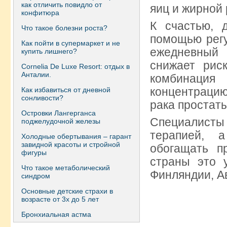
как отличить повидло от
яиц и жирной
конфитюра
К счастью, 
Что такое болезни роста?
помощью регу
Как пойти в супермаркет и не
ежедневный 
купить лишнего?
снижает рис
Сornelia De Luxe Resort: отдых в
Анталии.
комбинация
концентрацию
Как избавиться от дневной
сонливости?
рака простат
Островки Лангерганса
Специалисты
поджелудочной железы
терапией, 
Холодные обертывания – гарант
завидной красоты и стройной
обогащать п
фигуры
страны это 
Что такое метаболический
Финляндии, А
синдром
Основные детские страхи в
возрасте от 3х до 5 лет
Бронхиальная астма