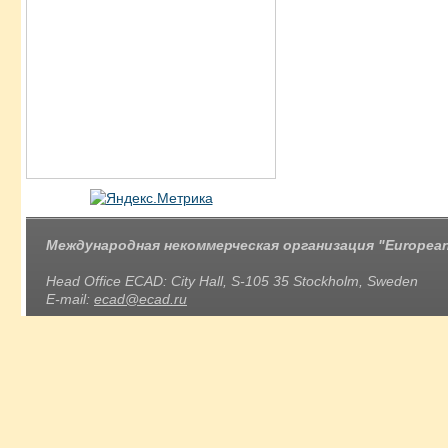
Международная некоммерческая организация "European 
Head Office ECAD: City Hall, S-105 35 Stockholm, Sweden
E-mail:
ecad@ecad.ru