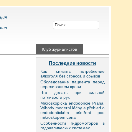
ция
тив
конфликтология
Клуб журналистов
Последние новости
Как снизить потребление
алкоголя без стресса и срывов
Обследование пациента перед
переливанием крови
Что делать при сильной
потливости рук
Mikroskopická endodoncie Praha:
Výhody moderní léčby a přehled o
endodontickém ošetření pod
mikroskopem cena
Особенности гидромоторов в
гидравлических системах