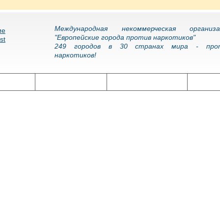
Международная некоммерческая организа
"Европейские города против наркотиков"
249 городов в 30 странах мира - про
наркотиков!
олитика
Наркоэпидемия
Подготовка кадров
Нарко