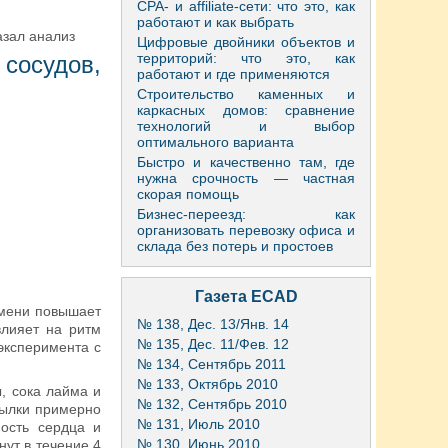
CPA- и affiliate-сети: что это, как
работают и как выбрать
азал анализ
Цифровые двойники объектов и
территорий: что это, как
сосудов,
работают и где применяются
Строительство каменных и
каркасных домов: сравнение
технологий и выбор
оптимального варианта
Быстро и качественно там, где
нужна срочность — частная
скорая помощь
Бизнес-переезд: как
организовать перевозку офиса и
склада без потерь и простоев
Газета ECAD
емени повышает
№ 138, Дес. 13/Янв. 14
влияет на ритм
№ 135, Дес. 11/Фев. 12
 эксперимента с
№ 134, Сентябрь 2011
№ 133, Октябрь 2010
, сока лайма и
№ 132, Сентябрь 2010
тылки примерно
№ 131, Июль 2010
ность сердца и
№ 130, Июнь 2010
ут в течение 4