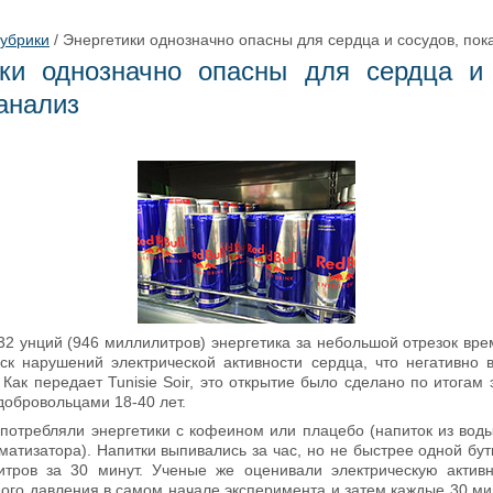
рубрики
/
Энергетики однозначно опасны для сердца и сосудов, пок
ики однозначно опасны для сердца и 
анализ
32 унций (946 миллилитров) энергетика за небольшой отрезок вр
ск нарушений электрической активности сердца, что негативно 
Как передает Tunisie Soir, это открытие было сделано по итогам
добровольцами 18-40 лет.
потребляли энергетики с кофеином или плацебо (напиток из воды
матизатора). Напитки выпивались за час, но не быстрее одной бу
тров за 30 минут. Ученые же оценивали электрическую актив
ного давления в самом начале эксперимента и затем каждые 30 мин