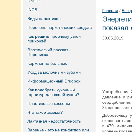
UNODC
INCB
Главная
/
Без 
Энергет
Виды наркотиков
показал 
Перечень наркотических средств
Как решить проблему узкой
30.05.2019
прихожей
Эротический рассказ -
Переписка
Кормление больных
Уход за молочными зубами
Информационный Drugbox
Как подобрать кухонный
Употребление 
гарнитур для своей кухни?
давление и ри
сердцебиения. 
Пластиковые кессоны
34 здоровыми 
Что такое экзема?
Добровольцы у
вишневого аро
Лактазная недостаточность
в 470 миллили
Варенье - это не конфитюр или
уровень кровя