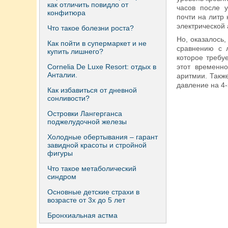
как отличить повидло от
часов после 
конфитюра
почти на литр
электрической 
Что такое болезни роста?
Но, оказалось
Как пойти в супермаркет и не
сравнению с 
купить лишнего?
которое требу
Сornelia De Luxe Resort: отдых в
этот временн
Анталии.
аритмии. Такж
давление на 4
Как избавиться от дневной
сонливости?
Островки Лангерганса
поджелудочной железы
Холодные обертывания – гарант
завидной красоты и стройной
фигуры
Что такое метаболический
синдром
Основные детские страхи в
возрасте от 3х до 5 лет
Бронхиальная астма