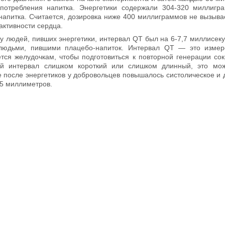
употребления напитка. Энергетики содержали 304-320 миллигр
 напитка. Считается, дозировка ниже 400 миллиграммов не вызыва
активности сердца.
, у людей, пивших энергетики, интервал QT был на 6-7,7 миллисек
людьми, пившими плацебо-напиток. Интервал QT — это измер
ется желудочкам, чтобы подготовиться к повторной генерации со
ой интервал слишком короткий или слишком длинный, это мож
е после энергетиков у добровольцев повышалось систолическое и 
-5 миллиметров.