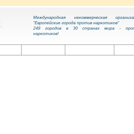
Международная некоммерческая организа
"Европейские города против наркотиков"
249 городов в 30 странах мира - про
наркотиков!
олитика
Наркоэпидемия
Подготовка кадров
Нарко