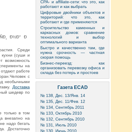
CPA- и affiliate-сети: что это, как
работают и как выбрать
Цифровые двойники объектов и
территорий: что это, как
работают и где применяются
Строительство каменных и
каркасных домов: сравнение
технологий и выбор
оптимального варианта
Быстро и качественно там, где
растия. Среди
нужна срочность — частная
 кухни (суши и
скорая помощь
ет возможность
Бизнес-переезд: как
ксперименты на
организовать перевозку офиса и
 отдают работе
склада без потерь и простоев
оран.Человек с
лод необычными
тавку.
Доставка
Газета ECAD
рный шедевр по
№ 138, Дес. 13/Янв. 14
№ 135, Дес. 11/Фев. 12
№ 134, Сентябрь 2011
е только в том
№ 133, Октябрь 2010
да внезапно на
№ 132, Сентябрь 2010
 не надо бегать
№ 131, Июль 2010
а. Достаточно
№ 130, Июнь 2010