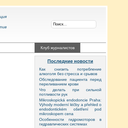
ция
тив
конфликтология
Клуб журналистов
Последние новости
Как снизить потребление
алкоголя без стресса и срывов
Обследование пациента перед
переливанием крови
Что делать при сильной
потливости рук
Mikroskopická endodoncie Praha:
Výhody moderní léčby a přehled o
endodontickém ošetření pod
mikroskopem cena
Особенности гидромоторов в
гидравлических системах