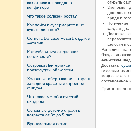
открыть сай
как отличить повидло от
конфитюра
Экономия д
дополнитель
Что такое болезни роста?
придя в зав
Получение 
Как пойти в супермаркет и не
каждая дост
купить лишнего?
Доставка 
Сornelia De Luxe Resort: отдых в
перевозятс
Анталии.
целости и с
Решились на о
Как избавиться от дневной
блюда японско
сонливости?
единожды шеде
Островки Лангерганса
Доставка
суш
поджелудочной железы
вкусовые эмоц
модно заказат
Холодные обертывания – гарант
составленное 
завидной красоты и стройной
фигуры
Приятного аппе
Что такое метаболический
синдром
Основные детские страхи в
возрасте от 3х до 5 лет
Бронхиальная астма