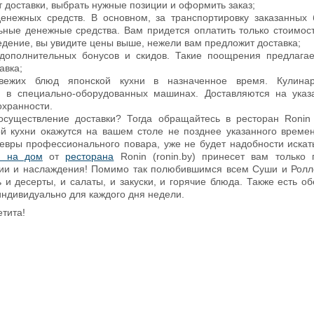
т доставки, выбрать нужные позиции и оформить заказ;
енежных средств. В основном, за транспортировку заказанных
ные денежные средства. Вам придется оплатить только стоимость
едение, вы увидите цены выше, нежели вам предложит доставка;
дополнительных бонусов и скидов. Такие поощрения предлагает
авка;
свежих блюд японской кухни в назначенное время. Кулин
я в специально-оборудованных машинах. Доставляются на указ
охранности.
существление доставки? Тогда обращайтесь в ресторан Ronin (
й кухни окажутся на вашем столе не позднее указанного време
вры профессионального повара, уже не будет надобности искать
и на дом
от
ресторана
Ronin (ronin.by) принесет вам только
ии и наслаждения! Помимо так полюбившимся всем Суши и Ролл
ь и десерты, и салаты, и закуски, и горячие блюда. Также есть о
индивидуально для каждого дня недели.
тита!