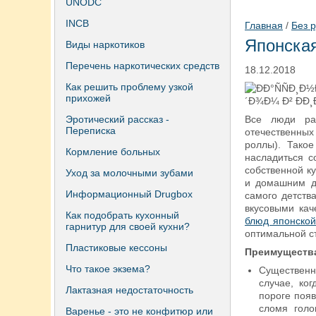
UNODC
INCB
Главная
/
Без 
Японская
Виды наркотиков
Перечень наркотических средств
18.12.2018
Как решить проблему узкой
прихожей
Эротический рассказ -
Все люди раз
Переписка
отечественных
роллы). Такое
Кормление больных
насладиться с
собственной к
Уход за молочными зубами
и домашним де
Информационный Drugbox
самого детств
вкусовыми кач
Как подобрать кухонный
блюд японской
гарнитур для своей кухни?
оптимальной с
Пластиковые кессоны
Преимущества
Что такое экзема?
Существенн
случае, ког
Лактазная недостаточность
пороге появ
сломя голо
Варенье - это не конфитюр или