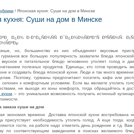
рубрики
/
Японская кухня: Суши на дом в Минске
 кухня: Суши на дом в Минске
ные, но, большинство из них объединяет вкусовые прист
 гурманов все большую популярность захватили блюда японской
 вкусное и питательное блюдо мгновенно утоляет голод и да
очетанием полезных продуктов.
Единицы, кто готов проводить э
ухне и создавать блюда японской кухни. Люди и так много времени
лам. Поэтому, гурманы предпочитают посетить кафе или рест
а склонен к комфортным условиям. Если вы желаете утолить го
ествами, не выходя из зоны комфорта, тогда обращайтесь в дос
 кухни
– это уникальная возможность получить истинный кулина
тоимости.
 заказа суши на дом
ая экономия времени. Доставка японской кухни востребована н
да присутствует необходимость утолить голод. А еще тогда, ког
ляются гости, на работе надо отметить день рождение и т.д. Вам
ву по соответствующим заведениям в поисках желаемого блюд