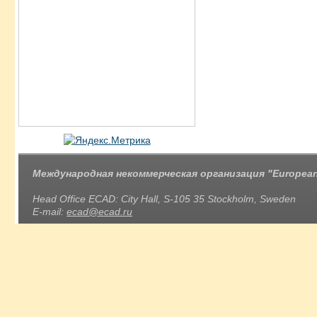
Международная некоммерческая организация "European 
Head Office ECAD: City Hall, S-105 35 Stockholm, Sweden
E-mail:
ecad@ecad.ru