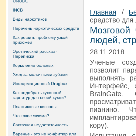
UNODC
INCB
Главная
/
Б
средство для
Виды наркотиков
Мозговой 
Перечень наркотических средств
Как решить проблему узкой
людей, ст
прихожей
28.11.2018
Эротический рассказ -
Переписка
Ученые созд
Кормление больных
позволит пар
Уход за молочными зубами
выполнять ра
Информационный Drugbox
Интерфейс, 
BrainGate.
Как подобрать кухонный
гарнитур для своей кухни?
просматриват
Пластиковые кессоны
пианино. Ч
Что такое экзема?
имплантиров
кору).
Лактазная недостаточность
Варенье - это не конфитюр или
Испытания с