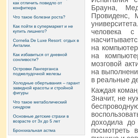
как отличить повидло от
Брауна, Ме
конфитюра
Провиденс, 
Что такое болезни роста?
университет
Как пойти в супермаркет и не
человека с
купить лишнего?
насчитываетс
Сornelia De Luxe Resort: отдых в
Анталии.
на компьютер
на компьюте
Как избавиться от дневной
сонливости?
мозговой акт
Островки Лангерганса
на выполнени
поджелудочной железы
в реальные д
Холодные обертывания – гарант
завидной красоты и стройной
Каждая коман
фигуры
Значит, не н
Что такое метаболический
беспроводн
синдром
воспользоват
Основные детские страхи в
доходила до 
возрасте от 3х до 5 лет
посмотреть 
Бронхиальная астма