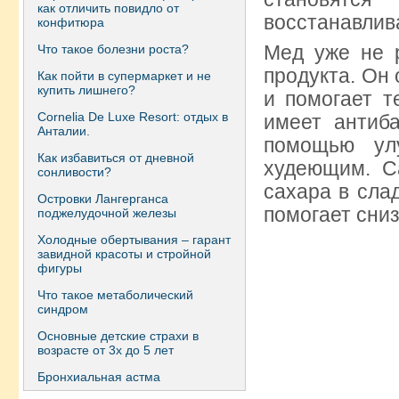
как отличить повидло от
восстанавлив
конфитюра
Мед уже не р
Что такое болезни роста?
продукта. Он
Как пойти в супермаркет и не
купить лишнего?
и помогает т
Сornelia De Luxe Resort: отдых в
имеет антиб
Анталии.
помощью ул
Как избавиться от дневной
худеющим. С
сонливости?
сахара в сла
Островки Лангерганса
помогает сниз
поджелудочной железы
Холодные обертывания – гарант
завидной красоты и стройной
фигуры
Что такое метаболический
синдром
Основные детские страхи в
возрасте от 3х до 5 лет
Бронхиальная астма