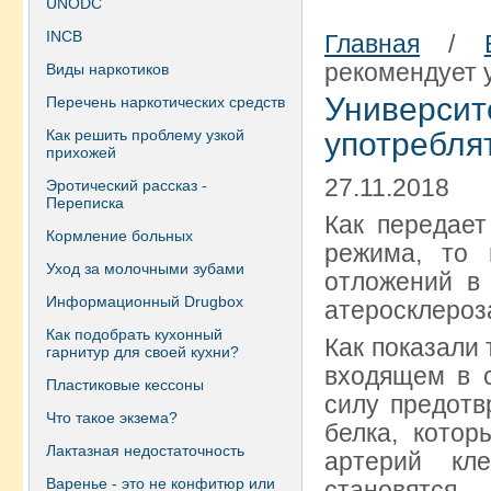
UNODC
INCB
Главная
/
рекомендует 
Виды наркотиков
Универс
Перечень наркотических средств
Как решить проблему узкой
употребля
прихожей
27.11.2018
Эротический рассказ -
Переписка
Как передает
Кормление больных
режима, то 
Уход за молочными зубами
отложений в
Информационный Drugbox
атеросклероз
Как подобрать кухонный
Как показали 
гарнитур для своей кухни?
входящем в с
Пластиковые кессоны
силу предотв
Что такое экзема?
белка, котор
Лактазная недостаточность
артерий кл
Варенье - это не конфитюр или
становят