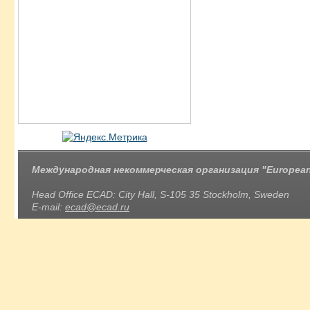
Международная некоммерческая организация "European 
Head Office ECAD: City Hall, S-105 35 Stockholm, Sweden
E-mail:
ecad@ecad.ru