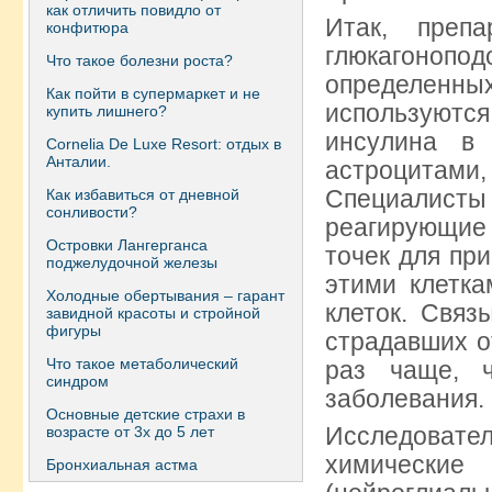
как отличить повидло от
Итак, преп
конфитюра
глюкагоноп
Что такое болезни роста?
определенн
Как пойти в супермаркет и не
используются
купить лишнего?
инсулина в
Сornelia De Luxe Resort: отдых в
Анталии.
астроцитами
Специалисты
Как избавиться от дневной
сонливости?
реагирующие 
Островки Лангерганса
точек для пр
поджелудочной железы
этими клетка
Холодные обертывания – гарант
клеток. Связ
завидной красоты и стройной
фигуры
страдавших о
Что такое метаболический
раз чаще, 
синдром
заболевания.
Основные детские страхи в
Исследовател
возрасте от 3х до 5 лет
химические
Бронхиальная астма