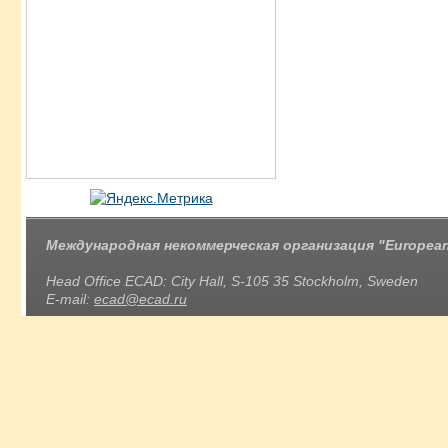
Международная некоммерческая организация "European 
Head Office ECAD: City Hall, S-105 35 Stockholm, Sweden
E-mail:
ecad@ecad.ru