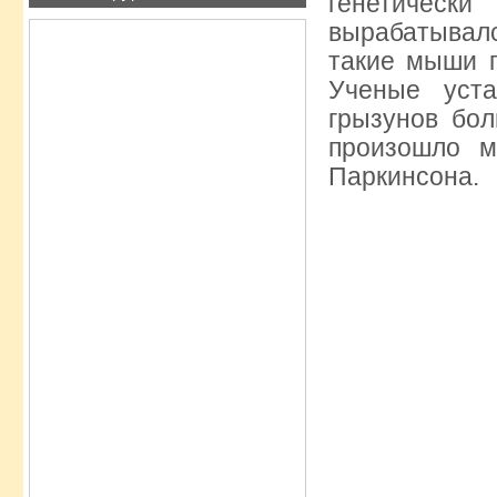
генетическ
вырабатывал
такие мыши п
Ученые уст
грызунов бо
произошло м
Паркинсона.