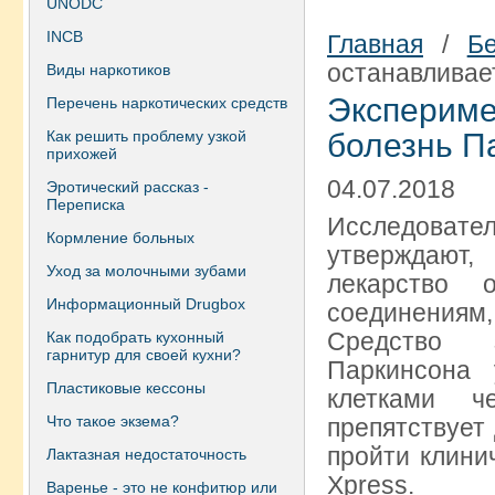
UNODC
INCB
Главная
/
Б
останавливае
Виды наркотиков
Экспериме
Перечень наркотических средств
Как решить проблему узкой
болезнь П
прихожей
04.07.2018
Эротический рассказ -
Переписка
Исследоват
Кормление больных
утверждают
Уход за молочными зубами
лекарство 
Информационный Drugbox
соединения
Средство з
Как подобрать кухонный
гарнитур для своей кухни?
Паркинсона
Пластиковые кессоны
клетками ч
Что такое экзема?
препятствует
пройти клини
Лактазная недостаточность
Xpress.
Варенье - это не конфитюр или