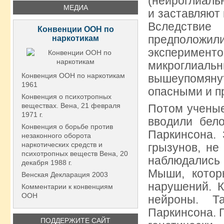
(нейроглиаль
МЕДИА
и заставляют
Вследстви
Конвенции ООН по
предположили
наркотикам
эксперимент
микроглиальн
Конвенция ООН по наркотикам
вышеупомяну
1961
опасными и п
Конвенция о психотропных
веществах. Вена, 21 февраля
Потом ученые
1971 г.
вводили бел
Конвенция о борьбе против
Паркинсона.
незаконного оборота
наркотических средств и
грызунов, не
психотропных веществ Вена, 20
наблюдалис
декабря 1988 г.
Мыши, котор
Венская Декларация 2003
нарушений. К
Комментарии к конвенциям
ООН
нейроны. Т
Паркинсона. 
ПОДДЕРЖИТЕ САЙТ