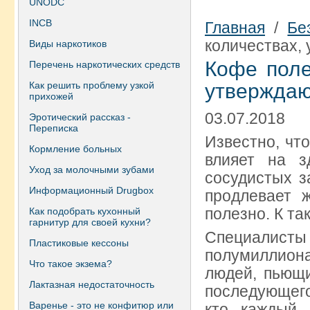
UNODC
INCB
Главная
/
Бе
количествах,
Виды наркотиков
Кофе поле
Перечень наркотических средств
Как решить проблему узкой
утверждаю
прихожей
03.07.2018
Эротический рассказ -
Переписка
Известно, чт
Кормление больных
влияет на з
Уход за молочными зубами
сосудистых з
Информационный Drugbox
продлевает 
полезно. К т
Как подобрать кухонный
гарнитур для своей кухни?
Специалис
Пластиковые кессоны
полумиллиона
Что такое экзема?
людей, пьющи
Лактазная недостаточность
последующего
Варенье - это не конфитюр или
кто каждый