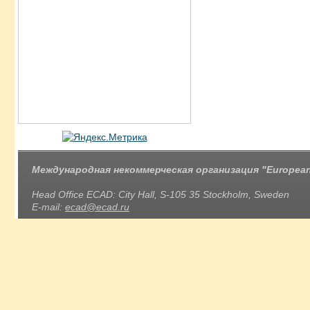
Международная некоммерческая организация "European 
Head Office ECAD: City Hall, S-105 35 Stockholm, Sweden
E-mail:
ecad@ecad.ru