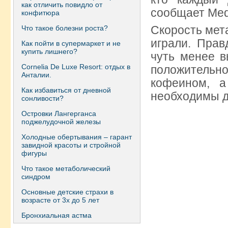
как отличить повидло от
сообщает Med
конфитюра
Скорость мет
Что такое болезни роста?
играли. Прав
Как пойти в супермаркет и не
купить лишнего?
чуть менее в
Сornelia De Luxe Resort: отдых в
положительн
Анталии.
кофеином, а
Как избавиться от дневной
необходимы д
сонливости?
Островки Лангерганса
поджелудочной железы
Холодные обертывания – гарант
завидной красоты и стройной
фигуры
Что такое метаболический
синдром
Основные детские страхи в
возрасте от 3х до 5 лет
Бронхиальная астма