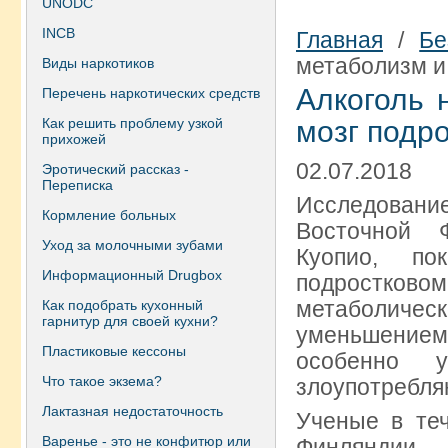
UNODC
INCB
Главная
/
Бе
метаболизм и
Виды наркотиков
Алкоголь 
Перечень наркотических средств
Как решить проблему узкой
мозг подр
прихожей
02.07.2018
Эротический рассказ -
Переписка
Исследовани
Кормление больных
Восточной 
Уход за молочными зубами
Куопио, по
Информационный Drugbox
подростково
метаболичес
Как подобрать кухонный
гарнитур для своей кухни?
уменьшением
Пластиковые кессоны
особенно у
Что такое экзема?
злоупотребля
Лактазная недостаточность
Ученые в те
Варенье - это не конфитюр или
Финляндии.