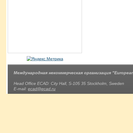
Международная некоммерческая организация "European 
Head Office ECAD: City Hall, S-105 35 Stockholm, Sweden
E-mail:
ecad@ecad.ru