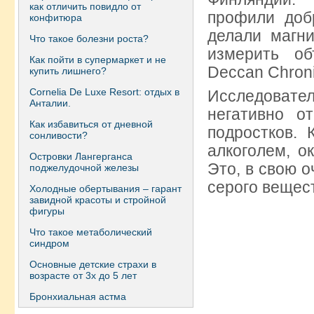
как отличить повидло от
профили доб
конфитюра
делали магн
Что такое болезни роста?
измерить об
Как пойти в супермаркет и не
Deccan Chroni
купить лишнего?
Сornelia De Luxe Resort: отдых в
Исследовател
Анталии.
негативно о
Как избавиться от дневной
подростков. 
сонливости?
алкоголем, о
Островки Лангерганса
Это, в свою 
поджелудочной железы
серого вещес
Холодные обертывания – гарант
завидной красоты и стройной
фигуры
Что такое метаболический
синдром
Основные детские страхи в
возрасте от 3х до 5 лет
Бронхиальная астма