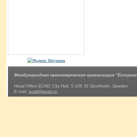
Международная некоммерческая организация "European 
Head Office ECAD: City Hall, S-105 35 Stockholm, Sweden
E-mail:
ecad@ecad.ru