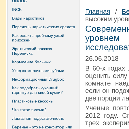
UNODC
INCB
Главная
/
Б
высоким уров
Виды наркотиков
Совреме
Перечень наркотических средств
Как решить проблему узкой
уровне
прихожей
исследова
Эротический рассказ -
Переписка
26.06.2018
Кормление больных
В 60-х годах
Уход за молочными зубами
оценить силу 
Информационный Drugbox
комнате нае
Как подобрать кухонный
если он подож
гарнитур для своей кухни?
две порции ла
Пластиковые кессоны
Ученые повто
Что такое экзема?
2012 году. 
Лактазная недостаточность
трех экспери
Варенье - это не конфитюр или