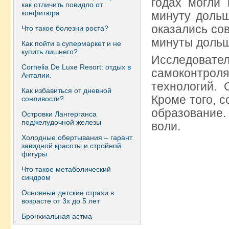
годах могли
как отличить повидло от
конфитюра
минуту дольш
оказались со
Что такое болезни роста?
минуты дольше
Как пойти в супермаркет и не
купить лишнего?
Исследовате
Сornelia De Luxe Resort: отдых в
самоконтро
Анталии.
технологий. 
Как избавиться от дневной
Кроме того, 
сонливости?
образование
Островки Лангерганса
поджелудочной железы
воли.
Холодные обертывания – гарант
завидной красоты и стройной
фигуры
Что такое метаболический
синдром
Основные детские страхи в
возрасте от 3х до 5 лет
Бронхиальная астма