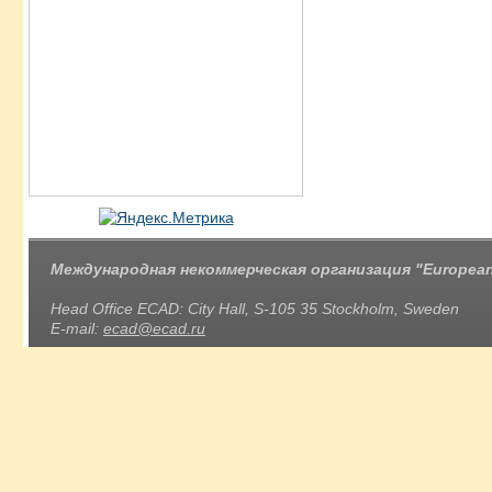
Международная некоммерческая организация "European 
Head Office ECAD: City Hall, S-105 35 Stockholm, Sweden
E-mail:
ecad@ecad.ru