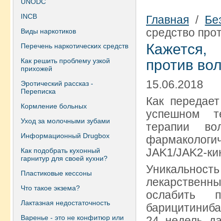
UNODC
INCB
Главная
/
Бе
средство про
Виды наркотиков
Кажется,
Перечень наркотических средств
Как решить проблему узкой
против во
прихожей
15.06.2018
Эротический рассказ -
Переписка
Как передает
Кормление больных
успешном те
Уход за молочными зубами
терапии во
Информационный Drugbox
фармакологи
JAK1/JAK2-ки
Как подобрать кухонный
гарнитур для своей кухни?
Уникальнос
Пластиковые кессоны
лекарственны
Что такое экзема?
ослабить п
Лактазная недостаточность
барицитиниба
Варенье - это не конфитюр или
24 недель д