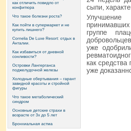
как отличить повидло от
сыпи, характе
конфитюра
Улучшение 
Что такое болезни роста?
принимавших
Как пойти в супермаркет и не
купить лишнего?
группе пла
Сornelia De Luxe Resort: отдых в
добровольцев
Анталии.
уже одобрил
Как избавиться от дневной
ревматоидног
сонливости?
как средства 
Островки Лангерганса
уже доказанн
поджелудочной железы
Холодные обертывания – гарант
завидной красоты и стройной
фигуры
Что такое метаболический
синдром
Основные детские страхи в
возрасте от 3х до 5 лет
Бронхиальная астма