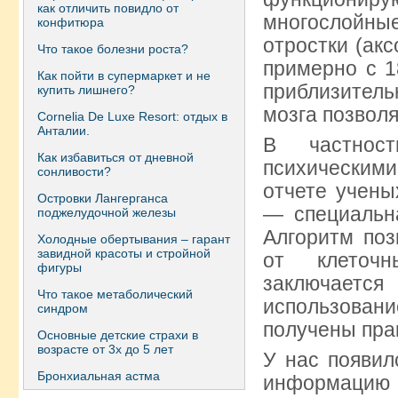
как отличить повидло от
многослойны
конфитюра
отростки (ак
Что такое болезни роста?
примерно с 1
Как пойти в супермаркет и не
приблизител
купить лишнего?
мозга позволя
Сornelia De Luxe Resort: отдых в
Анталии.
В частнос
Как избавиться от дневной
психическим
сонливости?
отчете учены
Островки Лангерганса
— специальн
поджелудочной железы
Алгоритм поз
Холодные обертывания – гарант
завидной красоты и стройной
от клеточн
фигуры
заключает
Что такое метаболический
использован
синдром
получены пра
Основные детские страхи в
возрасте от 3х до 5 лет
У нас появил
Бронхиальная астма
информацию