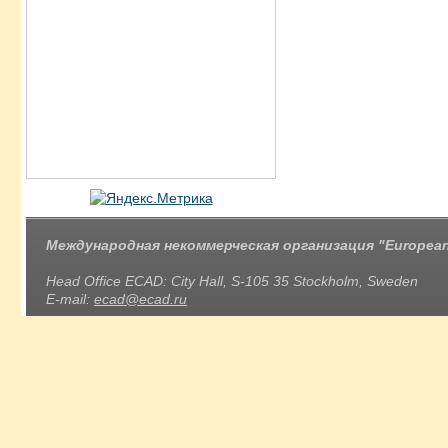
Международная некоммерческая организация "European 
Head Office ECAD: City Hall, S-105 35 Stockholm, Sweden
E-mail:
ecad@ecad.ru