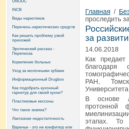
UNODC
INCB
Главная
/
Бе
проследить з
Виды наркотиков
Российски
Перечень наркотических средств
Как решить проблему узкой
за развити
прихожей
14.06.2018
Эротический рассказ -
Переписка
Как предает
Кормление больных
благодаря 
Уход за молочными зубами
томографиче
Информационный Drugbox
РАН, Томск
Университета
Как подобрать кухонный
гарнитур для своей кухни?
В основе л
Пластиковые кессоны
протонной 
Что такое экзема?
миелинизации
Лактазная недостаточность
этапах. То
Варенье - это не конфитюр или
функциони