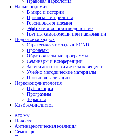
Правовая наркология
Наркоэпидемия
В мире и истории
Проблемы и причины
Героиновая эпидемия
Эффективное противодействие
Группы самопомощи при наркомании
Подготовка кадров
Стратегические задачи ECAD
Проблемы
Образовательные программы
Семинары и Конференции
Зависимость от химических веществ
Учебно-методические материалы
Против легализации
Наркоконфликтология
Публикации
Программы
Термины
Клуб журналистов
Кто мы
Новости
Антинаркотическая коалиция
Семинары