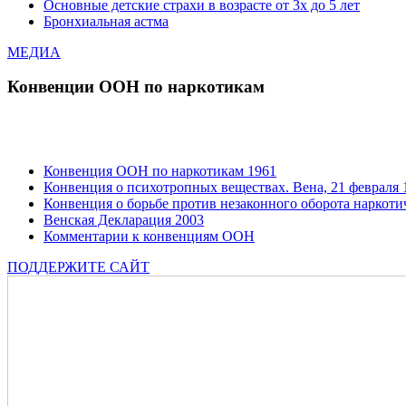
Основные детские страхи в возрасте от 3х до 5 лет
Бронхиальная астма
МЕДИА
Конвенции ООН по наркотикам
Конвенция ООН по наркотикам 1961
Конвенция о психотропных веществах. Вена, 21 февраля 1
Конвенция о борьбе против незаконного оборота наркотич
Венская Декларация 2003
Комментарии к конвенциям ООН
ПОДДЕРЖИТЕ САЙТ