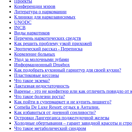
Проекты
Конференции мэров
Литература о наркомании
Клиники для наркозависимых
UNODC
INCB
Виды наркотиков
Перечень наркотических средств
Как решить проблему узкой прихожей
Эротический рассказ - Переписка
Кормление больных
Уход за молочными зубами
Информационный Drugbox
Как подобрать кухонный гарнитур для своей кухни?
Пластиковые кессоны
Что такое экзема?
Лактазная недостаточность
Варенье - это не конфитюр или как отличить повидло от
Что такое болезни роста?
Как пойти в супермаркет и не купить лишнего?
Сornelia De Luxe Resort: отдых в Анталии.
Как избавиться от дневной сонливости?
Островки Лангерганса поджелудочной железы
Холодные обертывания – гарант завидной красоты и стр
Что такое метаболический синдром