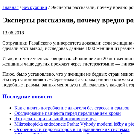
Главная
/
Без рубрики
/
Эксперты рассказали, почему вредно ро
Эксперты рассказали, почему вредно р
13.06.2018
Сотрудники Гавайского университета доказали: если женщина с
сделали этот вывод, исследовав данные 1000 женщин из разных
Итак, в отчете ученых говорится: «Родившие до 20 лет женщи
женщины чаще других проходят через гистерэктомию — гинек
Плюс, было установлено, что у женщин из бедных стран менопа
Эксперты дополняют: «Серьезным фактором раннего климакса м
подобные травмы, ранняя менопауза наблюдалась у каждой вто
Последние новости
Как снизить потребление алкоголя без стресса и срывов
Обследование пациента перед переливанием крови
Что делать при сильной потливости рук
Mikroskopická endodoncie Praha: Výhody moderní léčby a př
Особенности гидромоторов в гидравлических системах