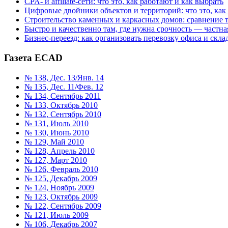
CPA- и affiliate-сети: что это, как работают и как выбрать
Цифровые двойники объектов и территорий: что это, как
Строительство каменных и каркасных домов: сравнение 
Быстро и качественно там, где нужна срочность — частна
Бизнес-переезд: как организовать перевозку офиса и склад
Газета ECAD
№ 138, Дес. 13/Янв. 14
№ 135, Дес. 11/Фев. 12
№ 134, Сентябрь 2011
№ 133, Октябрь 2010
№ 132, Сентябрь 2010
№ 131, Июль 2010
№ 130, Июнь 2010
№ 129, Май 2010
№ 128, Апрель 2010
№ 127, Март 2010
№ 126, Февраль 2010
№ 125, Декабрь 2009
№ 124, Ноябрь 2009
№ 123, Октябрь 2009
№ 122, Сентябрь 2009
№ 121, Июль 2009
№ 106, Декабрь 2007