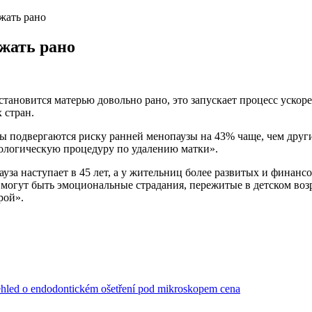
жать рано
ожать рано
тановится матерью довольно рано, это запускает процесс ускоре
 стран.
ны подвергаются риску ранней менопаузы на 43% чаще, чем друг
ологическую процедуру по удалению матки».
уза наступает в 45 лет, а у жительниц более развитых и финанс
огут быть эмоциональные страдания, пережитые в детском возр
рой».
ehled o endodontickém ošetření pod mikroskopem cena