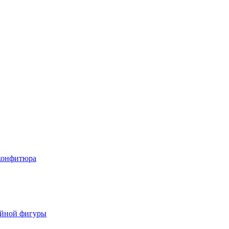
 конфитюра
ойной фигуры