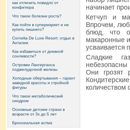
как отличить повидло от
начинает про
конфитюра
Кетчуп и ма
Что такое болезни роста?
Впрочем, люб
Как пойти в супермаркет и не
купить лишнего?
блюд, что 
Сornelia De Luxe Resort: отдых в
макаронные и
Анталии.
усваивается п
Как избавиться от дневной
Сладкие га
сонливости?
небезопасны 
Островки Лангерганса
поджелудочной железы
Они грозят 
Холодные обертывания – гарант
Кондитерские
завидной красоты и стройной
количеством с
фигуры
Что такое метаболический
синдром
Основные детские страхи в
возрасте от 3х до 5 лет
Бронхиальная астма