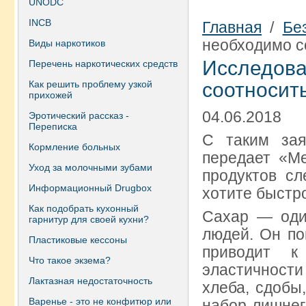
UNODC
INCB
Главная
/
Бе
необходимо с
Виды наркотиков
Исследова
Перечень наркотических средств
Как решить проблему узкой
соотносить
прихожей
04.06.2018
Эротический рассказ -
Переписка
С таким зая
Кормление больных
передает «Ме
Уход за молочными зубами
продуктов сл
Информационный Drugbox
хотите быстро
Как подобрать кухонный
Сахар — оди
гарнитур для своей кухни?
людей. Он по
Пластиковые кессоны
приводит 
Что такое экзема?
эластичности
Лактазная недостаточность
хлеба, сдобы
Варенье - это не конфитюр или
набор лишнег