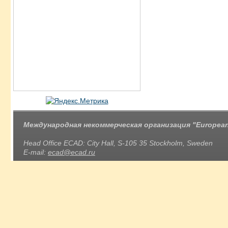
Международная некоммерческая организация "European 
Head Office ECAD: City Hall, S-105 35 Stockholm, Sweden
E-mail:
ecad@ecad.ru