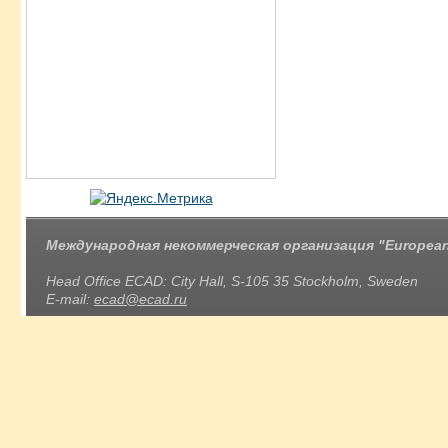
Международная некоммерческая организация "European 
Head Office ECAD: City Hall, S-105 35 Stockholm, Sweden
E-mail:
ecad@ecad.ru