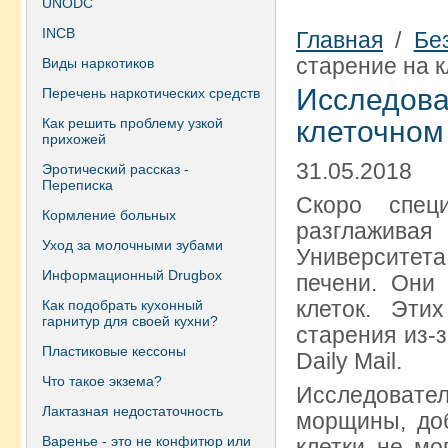
UNODC
INCB
Главная
/
Бе
старение на 
Виды наркотиков
Исследова
Перечень наркотических средств
Как решить проблему узкой
клеточном
прихожей
31.05.2018
Эротический рассказ -
Переписка
Скоро спец
Кормление больных
разглажива
Уход за молочными зубами
Университет
Информационный Drugbox
печени. Они
клеток. Эти
Как подобрать кухонный
гарнитур для своей кухни?
старения из-
Пластиковые кессоны
Daily Mail.
Что такое экзема?
Исследовате
Лактазная недостаточность
морщины, до
Варенье - это не конфитюр или
клетки не мо