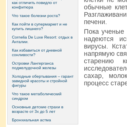
как отличить повидло от
обычные клет
конфитюра
Разглаживани
Что такое болезни роста?
печени.
Как пойти в супермаркет и не
купить лишнего?
Пока ученые 
Сornelia De Luxe Resort: отдых в
надеются ис
Анталии.
вирусы. Кста
Как избавиться от дневной
напрямую свя
сонливости?
старению 
Островки Лангерганса
исследовате
поджелудочной железы
сахар, моло
Холодные обертывания – гарант
завидной красоты и стройной
процесс стар
фигуры
Что такое метаболический
синдром
Основные детские страхи в
возрасте от 3х до 5 лет
Бронхиальная астма