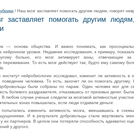
рубрики
/
Наш мозг заставляет помогать другим людям, говорят нев
г заставляет помогать другим людям,
и
м — основа общества. И важно понимать, как просоциаль
а нейронном уровне. Недавние исследования, к примеру, показали
ругому больно, его мозг активирует зоны, отвечающие за
 переживания. То есть мозг действует так, будто ему самому бол
le.
 институт нейробиологии исследовал, изменит ли активность в э
а поведение человека. То есть, захочет ли он помогать другому. 
добровольцы были собраны по парам. Один человек мог для с
есть болевого раздражителя, отказавшись от призовых денег. Была
. В любом случае ученые следили за мозговой активностью участни
актильных зонах повышалась, если люди отдавали деньги.
 попытались изменить активность мозга, вмешавшись в схемы
щущениями. И в результате добровольцы стали жертвовать ме
 у их партнеров. В целом они потеряли способность адекватно оце
ний у другого.