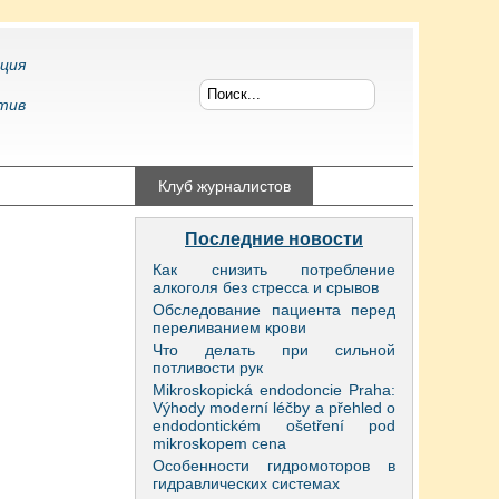
ция
тив
конфликтология
Клуб журналистов
Последние новости
Как снизить потребление
алкоголя без стресса и срывов
Обследование пациента перед
переливанием крови
Что делать при сильной
потливости рук
Mikroskopická endodoncie Praha:
Výhody moderní léčby a přehled o
endodontickém ošetření pod
mikroskopem cena
Особенности гидромоторов в
гидравлических системах