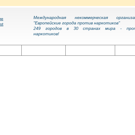
Международная некоммерческая организа
"Европейские города против наркотиков"
249 городов в 30 странах мира - про
наркотиков!
олитика
Наркоэпидемия
Подготовка кадров
Нарко