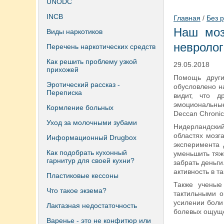
UNODC
INCB
Главная
/
Без 
Наш моз
Виды наркотиков
невролог
Перечень наркотических средств
Как решить проблему узкой
29.05.2018
прихожей
Помощь други
Эротический рассказ -
обусловлено н
Переписка
видит, что д
эмоциональные
Кормление больных
Deccan Chronic
Уход за молочными зубами
Нидерландский
областях мозг
Информационный Drugbox
эксперимента 
Как подобрать кухонный
уменьшить тяж
гарнитур для своей кухни?
забрать деньги
активность в т
Пластиковые кессоны
Также ученые
Что такое экзема?
тактильными о
усилении боли
Лактазная недостаточность
болевых ощуще
Варенье - это не конфитюр или