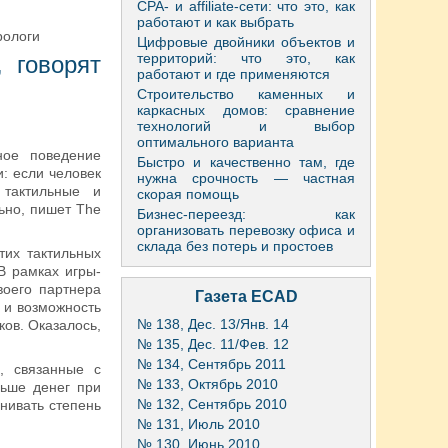
CPA- и affiliate-сети: что это, как
работают и как выбрать
рологи
Цифровые двойники объектов и
территорий: что это, как
 говорят
работают и где применяются
Строительство каменных и
каркасных домов: сравнение
технологий и выбор
оптимального варианта
ное поведение
Быстро и качественно там, где
: если человек
нужна срочность — частная
 тактильные и
скорая помощь
ьно, пишет The
Бизнес-переезд: как
организовать перевозку офиса и
склада без потерь и простоев
тих тактильных
В рамках игры-
воего партнера
Газета ECAD
 и возможность
№ 138, Дес. 13/Янв. 14
ков. Оказалось,
№ 135, Дес. 11/Фев. 12
№ 134, Сентябрь 2011
, связанные с
№ 133, Октябрь 2010
ньше денег при
№ 132, Сентябрь 2010
нивать степень
№ 131, Июль 2010
№ 130, Июнь 2010